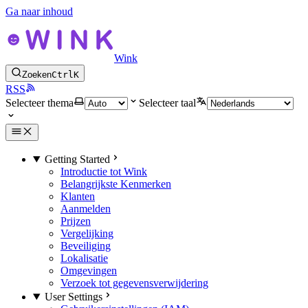
Ga naar inhoud
Wink
Zoeken
Ctrl
K
RSS
Selecteer thema
Selecteer taal
Getting Started
Introductie tot Wink
Belangrijkste Kenmerken
Klanten
Aanmelden
Prijzen
Vergelijking
Beveiliging
Lokalisatie
Omgevingen
Verzoek tot gegevensverwijdering
User Settings