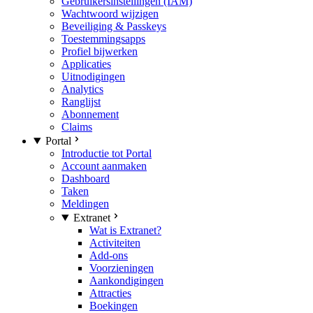
Gebruikersinstellingen (IAM)
Wachtwoord wijzigen
Beveiliging & Passkeys
Toestemmingsapps
Profiel bijwerken
Applicaties
Uitnodigingen
Analytics
Ranglijst
Abonnement
Claims
Portal
Introductie tot Portal
Account aanmaken
Dashboard
Taken
Meldingen
Extranet
Wat is Extranet?
Activiteiten
Add-ons
Voorzieningen
Aankondigingen
Attracties
Boekingen