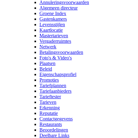
Annuleringsvoorwaarden
Algemeen directeur
Groene Index
Gastenkamers
Levensstijlen
Kaartlocatie
Mastertarieven
Vergaderruimtes
Netwerk
Betalingsvoorwaarden
Foto's & Video's
Plaatsen
Beleid
Eigenschapsprofiel
Promoties
Tariefplannen
Tariefaanbieders
Tarieftester
Tarieven
Erkenning
Reputatie
Contactgegevens
Restaurants
Beoordelingen
Deelbare Links