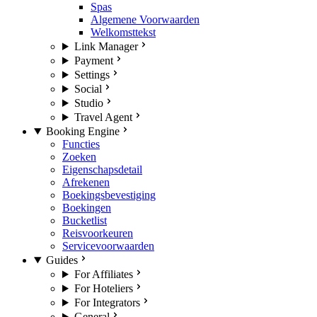
Spas
Algemene Voorwaarden
Welkomsttekst
Link Manager
Payment
Settings
Social
Studio
Travel Agent
Booking Engine
Functies
Zoeken
Eigenschapsdetail
Afrekenen
Boekingsbevestiging
Boekingen
Bucketlist
Reisvoorkeuren
Servicevoorwaarden
Guides
For Affiliates
For Hoteliers
For Integrators
General