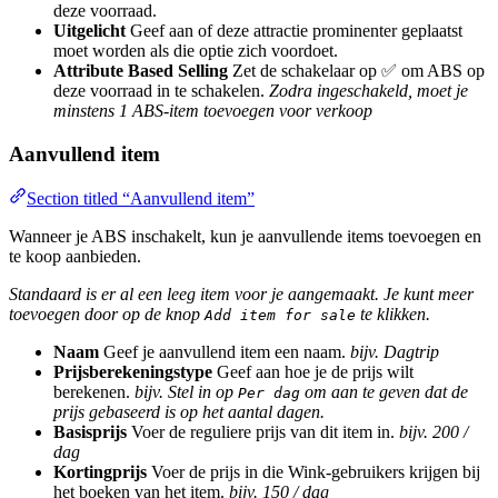
deze voorraad.
Uitgelicht
Geef aan of deze attractie prominenter geplaatst
moet worden als die optie zich voordoet.
Attribute Based Selling
Zet de schakelaar op ✅ om ABS op
deze voorraad in te schakelen.
Zodra ingeschakeld, moet je
minstens 1 ABS-item toevoegen voor verkoop
Aanvullend item
Section titled “Aanvullend item”
Wanneer je ABS inschakelt, kun je aanvullende items toevoegen en
te koop aanbieden.
Standaard is er al een leeg item voor je aangemaakt. Je kunt meer
toevoegen door op de knop
te klikken.
Add item for sale
Naam
Geef je aanvullend item een naam.
bijv. Dagtrip
Prijsberekeningstype
Geef aan hoe je de prijs wilt
berekenen.
bijv. Stel in op
om aan te geven dat de
Per dag
prijs gebaseerd is op het aantal dagen.
Basisprijs
Voer de reguliere prijs van dit item in.
bijv. 200 /
dag
Kortingprijs
Voer de prijs in die Wink-gebruikers krijgen bij
het boeken van het item.
bijv. 150 / dag