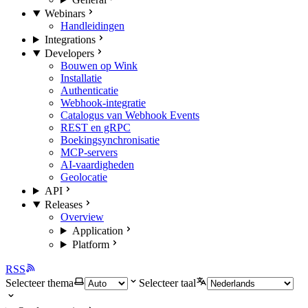
Webinars
Handleidingen
Integrations
Developers
Bouwen op Wink
Installatie
Authenticatie
Webhook-integratie
Catalogus van Webhook Events
REST en gRPC
Boekingsynchronisatie
MCP-servers
AI-vaardigheden
Geolocatie
API
Releases
Overview
Application
Platform
RSS
Selecteer thema
Selecteer taal