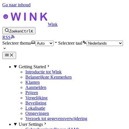
Ga naar inhoud
Wink
Zoeken
Ctrl
K
RSS
Selecteer thema
Selecteer taal
Getting Started
Introductie tot Wink
Belangrijkste Kenmerken
Klanten
Aanmelden
Prijzen
Vergelijking
Beveiliging
Lokalisatie
Omgevingen
Verzoek tot gegevensverwijdering
User Settings