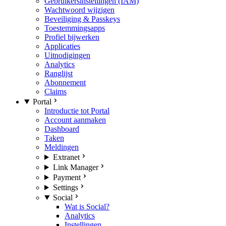
Gebruikersinstellingen (IAM)
Wachtwoord wijzigen
Beveiliging & Passkeys
Toestemmingsapps
Profiel bijwerken
Applicaties
Uitnodigingen
Analytics
Ranglijst
Abonnement
Claims
Portal
Introductie tot Portal
Account aanmaken
Dashboard
Taken
Meldingen
Extranet
Link Manager
Payment
Settings
Social
Wat is Social?
Analytics
Instellingen