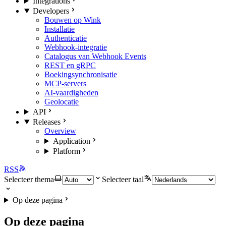
Integrations
Developers
Bouwen op Wink
Installatie
Authenticatie
Webhook-integratie
Catalogus van Webhook Events
REST en gRPC
Boekingsynchronisatie
MCP-servers
AI-vaardigheden
Geolocatie
API
Releases
Overview
Application
Platform
RSS
Selecteer thema
Selecteer taal
Op deze pagina
Op deze pagina