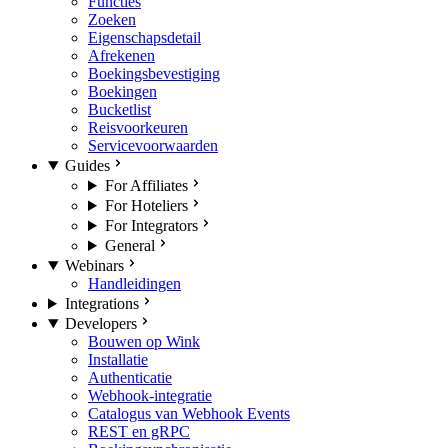
Functies
Zoeken
Eigenschapsdetail
Afrekenen
Boekingsbevestiging
Boekingen
Bucketlist
Reisvoorkeuren
Servicevoorwaarden
Guides
For Affiliates
For Hoteliers
For Integrators
General
Webinars
Handleidingen
Integrations
Developers
Bouwen op Wink
Installatie
Authenticatie
Webhook-integratie
Catalogus van Webhook Events
REST en gRPC