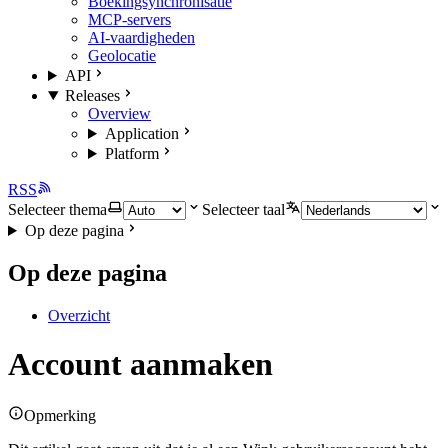
Boekingsynchronisatie
MCP-servers
AI-vaardigheden
Geolocatie
API
Releases
Overview
Application
Platform
RSS
Selecteer thema
Selecteer taal
Op deze pagina
Op deze pagina
Overzicht
Account aanmaken
Opmerking