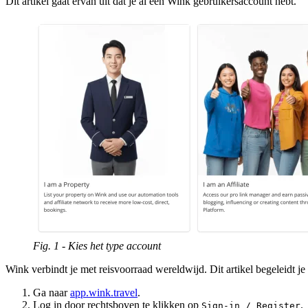
Dit artikel gaat ervan uit dat je al een Wink gebruikersaccount hebt.
Fig. 1 - Kies het type account
Wink verbindt je met reisvoorraad wereldwijd. Dit artikel begeleidt j
Ga naar
app.wink.travel
.
Log in door rechtsboven te klikken op
.
Sign-in / Register