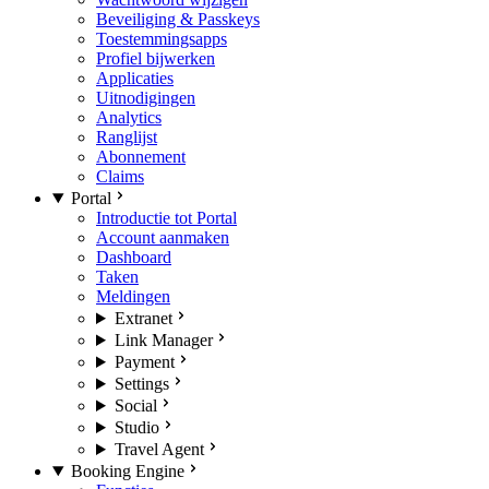
Beveiliging & Passkeys
Toestemmingsapps
Profiel bijwerken
Applicaties
Uitnodigingen
Analytics
Ranglijst
Abonnement
Claims
Portal
Introductie tot Portal
Account aanmaken
Dashboard
Taken
Meldingen
Extranet
Link Manager
Payment
Settings
Social
Studio
Travel Agent
Booking Engine