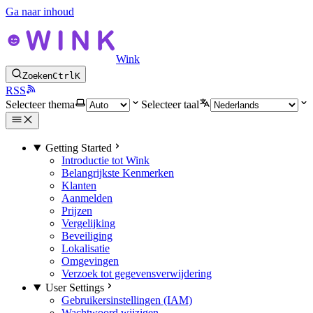
Ga naar inhoud
Wink
Zoeken
Ctrl
K
RSS
Selecteer thema
Selecteer taal
Getting Started
Introductie tot Wink
Belangrijkste Kenmerken
Klanten
Aanmelden
Prijzen
Vergelijking
Beveiliging
Lokalisatie
Omgevingen
Verzoek tot gegevensverwijdering
User Settings
Gebruikersinstellingen (IAM)
Wachtwoord wijzigen