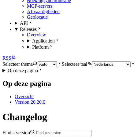
Boekingsynchronisatie
MCP-servers
AI-vaardigheden
Geolocatie
API
Releases
Overview
Application
Platform
RSS
Selecteer thema
Selecteer taal
Op deze pagina
Op deze pagina
Overzicht
Version 20.20.0
Changelog
Find a version