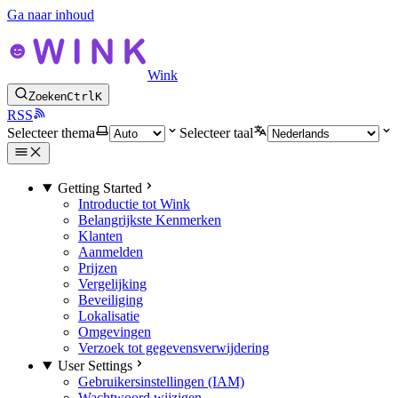
Ga naar inhoud
Wink
Zoeken
Ctrl
K
RSS
Selecteer thema
Selecteer taal
Getting Started
Introductie tot Wink
Belangrijkste Kenmerken
Klanten
Aanmelden
Prijzen
Vergelijking
Beveiliging
Lokalisatie
Omgevingen
Verzoek tot gegevensverwijdering
User Settings
Gebruikersinstellingen (IAM)
Wachtwoord wijzigen