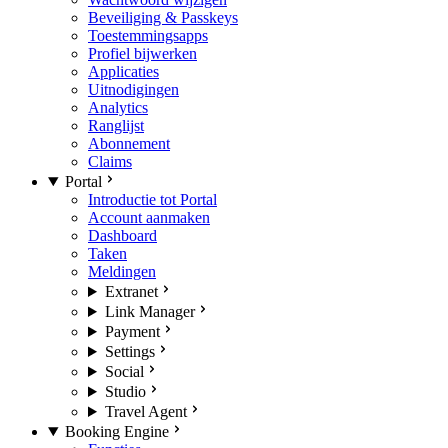
Beveiliging & Passkeys
Toestemmingsapps
Profiel bijwerken
Applicaties
Uitnodigingen
Analytics
Ranglijst
Abonnement
Claims
Portal
Introductie tot Portal
Account aanmaken
Dashboard
Taken
Meldingen
Extranet
Link Manager
Payment
Settings
Social
Studio
Travel Agent
Booking Engine