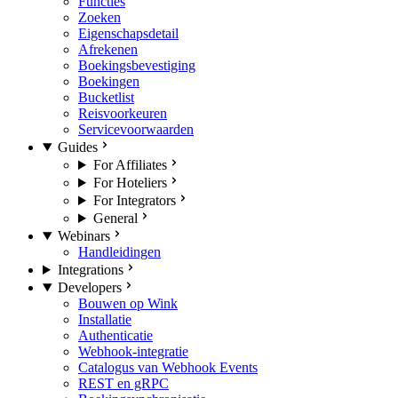
Functies
Zoeken
Eigenschapsdetail
Afrekenen
Boekingsbevestiging
Boekingen
Bucketlist
Reisvoorkeuren
Servicevoorwaarden
Guides
For Affiliates
For Hoteliers
For Integrators
General
Webinars
Handleidingen
Integrations
Developers
Bouwen op Wink
Installatie
Authenticatie
Webhook-integratie
Catalogus van Webhook Events
REST en gRPC