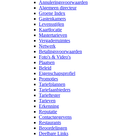
Annuleringsvoorwaarden
Algemeen directeur
Groene Index
Gastenkamers
Levensstijlen
Kaartlocatie
Mastertarieven
Vergaderruimtes
Netwerk
Betalingsvoorwaarden
Foto's & Video's
Plaatsen
Beleid
Eigenschapsprofiel
Promoties
Tariefplannen
Tariefaanbieders
Tarieftester
Tarieven
Erkenning
Reputatie
Contactgegevens
Restaurants
Beoordelingen
Deelbare Links