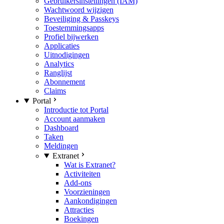
Gebruikersinstellingen (IAM)
Wachtwoord wijzigen
Beveiliging & Passkeys
Toestemmingsapps
Profiel bijwerken
Applicaties
Uitnodigingen
Analytics
Ranglijst
Abonnement
Claims
Portal
Introductie tot Portal
Account aanmaken
Dashboard
Taken
Meldingen
Extranet
Wat is Extranet?
Activiteiten
Add-ons
Voorzieningen
Aankondigingen
Attracties
Boekingen