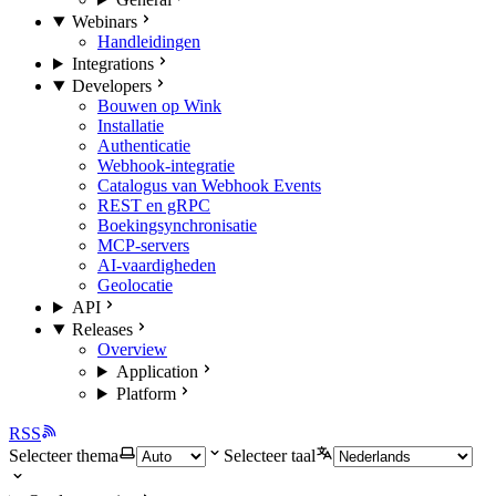
Webinars
Handleidingen
Integrations
Developers
Bouwen op Wink
Installatie
Authenticatie
Webhook-integratie
Catalogus van Webhook Events
REST en gRPC
Boekingsynchronisatie
MCP-servers
AI-vaardigheden
Geolocatie
API
Releases
Overview
Application
Platform
RSS
Selecteer thema
Selecteer taal