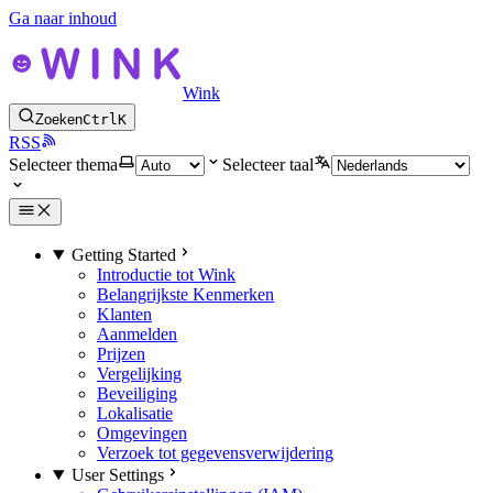
Ga naar inhoud
Wink
Zoeken
Ctrl
K
RSS
Selecteer thema
Selecteer taal
Getting Started
Introductie tot Wink
Belangrijkste Kenmerken
Klanten
Aanmelden
Prijzen
Vergelijking
Beveiliging
Lokalisatie
Omgevingen
Verzoek tot gegevensverwijdering
User Settings