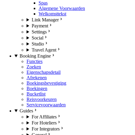
Spas
Algemene Voorwaarden
Welkomsttekst
Link Manager
Payment
Settings
Social
Studio
Travel Agent
Booking Engine
Functies
Zoeken
Eigenschapsdetail
Afrekenen
Boekingsbevestiging
Boekingen
Bucketlist
Reisvoorkeuren
Servicevoorwaarden
Guides
For Affiliates
For Hoteliers
For Integrators
General