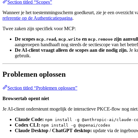
Section titled “Scopes”
Wanneer je het toestemmingsscherm goedkeurt, zie je een overzicht va
referentie op de Authenticatiepagina
.
Twee zaken zijn specifiek voor MCP:
De scopes
,
en
zijn aanvull
mcp.read
mcp.write
mcp.remove
aangeroepen handhaaft nog steeds de sectiescope van het betref
De AI-client vraagt alleen de scopes aan die nodig zijn.
Je ku
gebruik.
Problemen oplossen
Section titled “Problemen oplossen”
Browsertab opent niet
Je AI-client ondersteunt mogelijk de interactieve PKCE-flow nog niet. 
Claude Code:
npm install -g @anthropic-ai/claude-c
Codex CLI:
npm install -g @openai/codex
Claude Desktop / ChatGPT desktop:
update via de ingebou