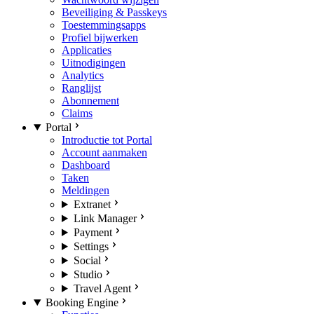
Beveiliging & Passkeys
Toestemmingsapps
Profiel bijwerken
Applicaties
Uitnodigingen
Analytics
Ranglijst
Abonnement
Claims
Portal
Introductie tot Portal
Account aanmaken
Dashboard
Taken
Meldingen
Extranet
Link Manager
Payment
Settings
Social
Studio
Travel Agent
Booking Engine