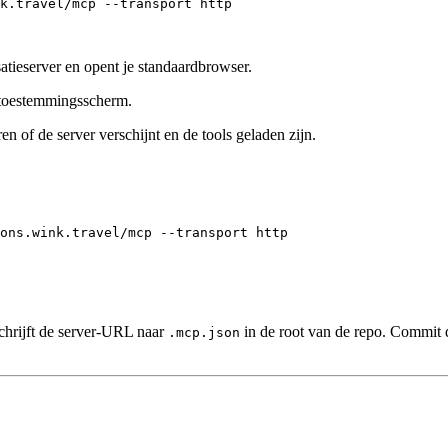
k.travel/mcp
--transport
http
atieserver en opent je standaardbrowser.
 toestemmingsscherm.
en of de server verschijnt en de tools geladen zijn.
ons.wink.travel/mcp
--transport
http
hrijft de server-URL naar
in de root van de repo. Commit d
.mcp.json