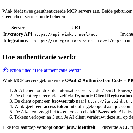
Wink biedt twee geauthenticeerde MCP-servers aan. Beide gebruike
Geen client secrets om te beheren.
Server
URL
Inventory API
Invent
https://api.wink.travel/mcp
Integrations
Channe
https://integrations.wink.travel/mcp
Hoe authenticatie werkt
Section titled “Hoe authenticatie werkt”
Wink MCP-servers gebruiken de
OAuth2 Authorization Code + 
Je AI-client ontdekt de autorisatieserver via de
/.well-known/
De client registreert zichzelf via
Dynamic Client Registration
De client opent een
browsertab
naar
https://iam.wink.tra
Wink geeft een
access token
uit dat is gekoppeld aan je account 
De AI-client voegt het token toe aan elk MCP-verzoek. Alle too
Tokens verlopen na 3 uur. Je AI-client vernieuwt deze stil op 
Elke tool-aanroep verloopt
onder jouw identiteit
— dezelfde ACL-reg