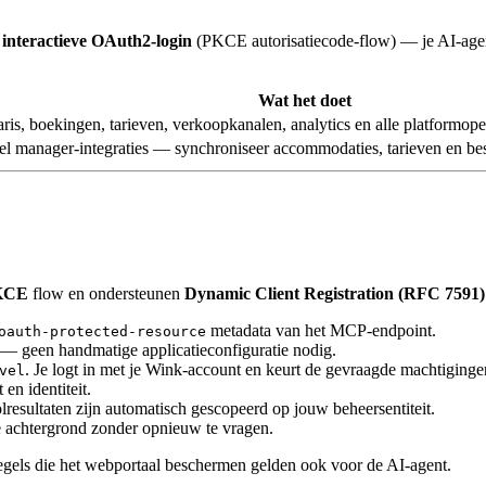
n
interactieve OAuth2-login
(PKCE autorisatiecode-flow) — je AI-agen
Wat het doet
aris, boekingen, tarieven, verkoopkanalen, analytics en alle platformope
l manager-integraties — synchroniseer accommodaties, tarieven en b
PKCE
flow en ondersteunen
Dynamic Client Registration (RFC 7591)
metadata van het MCP-endpoint.
oauth-protected-resource
— geen handmatige applicatieconfiguratie nodig.
. Je logt in met je Wink-account en keurt de gevraagde machtigin
vel
en identiteit.
lresultaten zijn automatisch gescopeerd op jouw beheersentiteit.
de achtergrond zonder opnieuw te vragen.
els die het webportaal beschermen gelden ook voor de AI-agent.