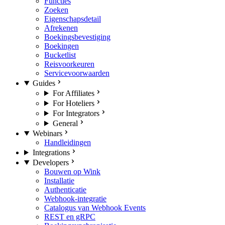
Functies
Zoeken
Eigenschapsdetail
Afrekenen
Boekingsbevestiging
Boekingen
Bucketlist
Reisvoorkeuren
Servicevoorwaarden
Guides
For Affiliates
For Hoteliers
For Integrators
General
Webinars
Handleidingen
Integrations
Developers
Bouwen op Wink
Installatie
Authenticatie
Webhook-integratie
Catalogus van Webhook Events
REST en gRPC