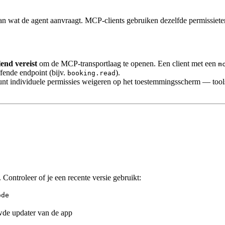
n wat de agent aanvraagt. MCP-clients gebruiken dezelfde permissieter
end vereist
om de MCP-transportlaag te openen. Een client met een
m
fende endpoint (bijv.
).
booking.read
nt individuele permissies weigeren op het toestemmingsscherm — tools
Controleer of je een recente versie gebruikt:
ode
wde updater van de app