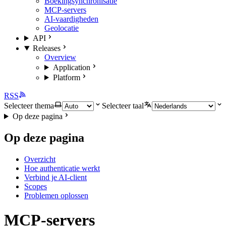
Boekingsynchronisatie
MCP-servers
AI-vaardigheden
Geolocatie
API
Releases
Overview
Application
Platform
RSS
Selecteer thema
Selecteer taal
Op deze pagina
Op deze pagina
Overzicht
Hoe authenticatie werkt
Verbind je AI-client
Scopes
Problemen oplossen
MCP-servers