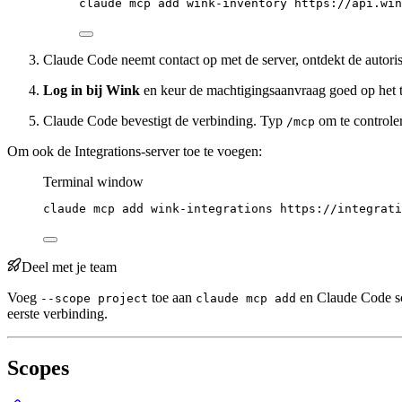
claude
mcp
add
wink-inventory
https://api.win
Claude Code neemt contact op met de server, ontdekt de autoris
Log in bij Wink
en keur de machtigingsaanvraag goed op het
Claude Code bevestigt de verbinding. Typ
om te controler
/mcp
Om ook de Integrations-server toe te voegen:
Terminal window
claude
mcp
add
wink-integrations
https://integrati
Deel met je team
Voeg
toe aan
en Claude Code sc
--scope project
claude mcp add
eerste verbinding.
Scopes