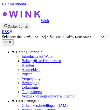
Ga naar inhoud
Wink
Zoeken
Ctrl
K
RSS
Selecteer thema
Selecteer taal
Getting Started
Introductie tot Wink
Belangrijkste Kenmerken
Klanten
Aanmelden
Prijzen
Vergelijking
Beveiliging
Lokalisatie
Omgevingen
Verzoek tot gegevensverwijdering
User Settings
Gebruikersinstellingen (IAM)
Wachtwoord wijzigen