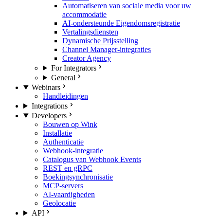
Automatiseren van sociale media voor uw
accommodatie
AI-ondersteunde Eigendomsregistratie
Vertalingsdiensten
Dynamische Prijsstelling
Channel Manager-integraties
Creator Agency
For Integrators
General
Webinars
Handleidingen
Integrations
Developers
Bouwen op Wink
Installatie
Authenticatie
Webhook-integratie
Catalogus van Webhook Events
REST en gRPC
Boekingsynchronisatie
MCP-servers
AI-vaardigheden
Geolocatie
API