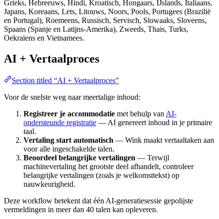
Grieks, Hebreeuws, Hindi, Kroatisch, Hongaars, IJslands, Italiaans,
Japans, Koreaans, Lets, Litouws, Noors, Pools, Portugees (Brazilië
en Portugal), Roemeens, Russisch, Servisch, Slowaaks, Sloveens,
Spaans (Spanje en Latijns-Amerika), Zweeds, Thais, Turks,
Oekraïens en Vietnamees.
AI + Vertaalproces
Section titled “AI + Vertaalproces”
Voor de snelste weg naar meertalige inhoud:
Registreer je accommodatie
met behulp van
AI-
ondersteunde registratie
— AI genereert inhoud in je primaire
taal.
Vertaling start automatisch
— Wink maakt vertaaltaken aan
voor alle ingeschakelde talen.
Beoordeel belangrijke vertalingen
— Terwijl
machinevertaling het grootste deel afhandelt, controleer
belangrijke vertalingen (zoals je welkomsttekst) op
nauwkeurigheid.
Deze workflow betekent dat één AI-generatiesessie gepolijste
vermeldingen in meer dan 40 talen kan opleveren.