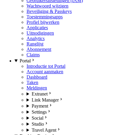
Gebruikersinstellingen (IAM)
Wachtwoord wijzigen
Beveiliging & Passkeys
Toestemmingsapps
Profiel bijwerken
Applicaties
Uitnodigingen
Analytics
Ranglijst
Abonnement
Claims
Portal
Introductie tot Portal
Account aanmaken
Dashboard
Taken
Meldingen
Extranet
Link Manager
Payment
Settings
Social
Studio
Travel Agent