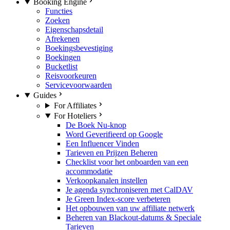
Booking Engine
Functies
Zoeken
Eigenschapsdetail
Afrekenen
Boekingsbevestiging
Boekingen
Bucketlist
Reisvoorkeuren
Servicevoorwaarden
Guides
For Affiliates
For Hoteliers
De Boek Nu-knop
Word Geverifieerd op Google
Een Influencer Vinden
Tarieven en Prijzen Beheren
Checklist voor het onboarden van een
accommodatie
Verkoopkanalen instellen
Je agenda synchroniseren met CalDAV
Je Green Index-score verbeteren
Het opbouwen van uw affiliate netwerk
Beheren van Blackout-datums & Speciale
Tarieven