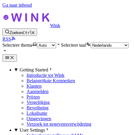
Ga naar inhoud
Wink
Zoeken
Ctrl
K
RSS
Selecteer thema
Selecteer taal
Getting Started
Introductie tot Wink
Belangrijkste Kenmerken
Klanten
Aanmelden
Prijzen
Vergelijking
Beveiliging
Lokalisatie
Omgevingen
Verzoek tot gegevensverwijdering
User Settings