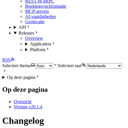
REST en gRPC
Boekingsynchronisatie
MCP-servers
AI-vaardigheden
Geolocatie
API
Releases
Overview
Application
Platform
RSS
Selecteer thema
Selecteer taal
Op deze pagina
Op deze pagina
Overzicht
Version v20.1.4
Changelog