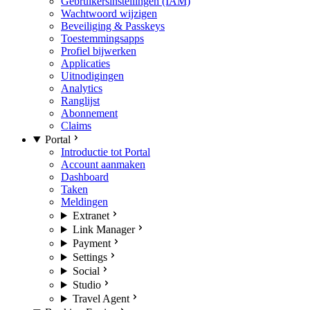
Gebruikersinstellingen (IAM)
Wachtwoord wijzigen
Beveiliging & Passkeys
Toestemmingsapps
Profiel bijwerken
Applicaties
Uitnodigingen
Analytics
Ranglijst
Abonnement
Claims
Portal
Introductie tot Portal
Account aanmaken
Dashboard
Taken
Meldingen
Extranet
Link Manager
Payment
Settings
Social
Studio
Travel Agent