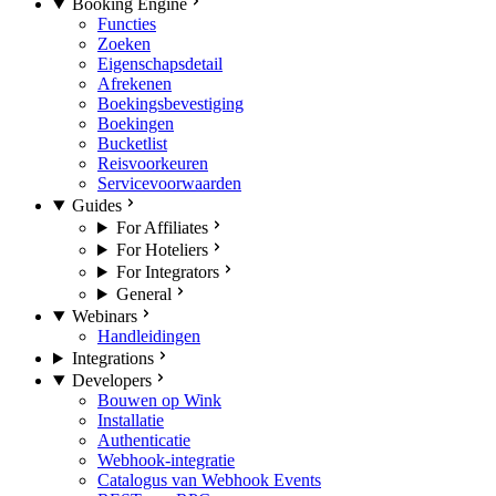
Booking Engine
Functies
Zoeken
Eigenschapsdetail
Afrekenen
Boekingsbevestiging
Boekingen
Bucketlist
Reisvoorkeuren
Servicevoorwaarden
Guides
For Affiliates
For Hoteliers
For Integrators
General
Webinars
Handleidingen
Integrations
Developers
Bouwen op Wink
Installatie
Authenticatie
Webhook-integratie
Catalogus van Webhook Events