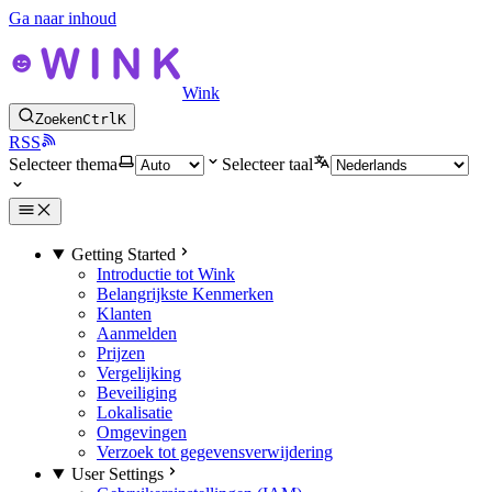
Ga naar inhoud
Wink
Zoeken
Ctrl
K
RSS
Selecteer thema
Selecteer taal
Getting Started
Introductie tot Wink
Belangrijkste Kenmerken
Klanten
Aanmelden
Prijzen
Vergelijking
Beveiliging
Lokalisatie
Omgevingen
Verzoek tot gegevensverwijdering
User Settings