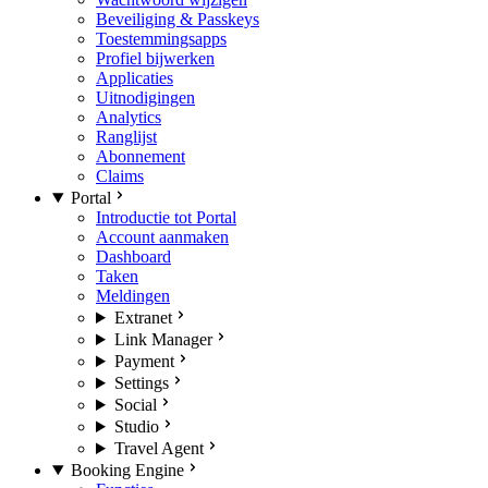
Beveiliging & Passkeys
Toestemmingsapps
Profiel bijwerken
Applicaties
Uitnodigingen
Analytics
Ranglijst
Abonnement
Claims
Portal
Introductie tot Portal
Account aanmaken
Dashboard
Taken
Meldingen
Extranet
Link Manager
Payment
Settings
Social
Studio
Travel Agent
Booking Engine