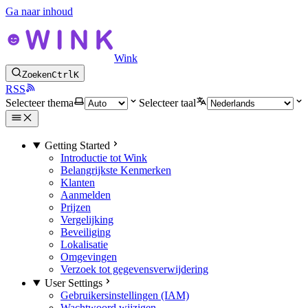
Ga naar inhoud
Wink
Zoeken
Ctrl
K
RSS
Selecteer thema
Selecteer taal
Getting Started
Introductie tot Wink
Belangrijkste Kenmerken
Klanten
Aanmelden
Prijzen
Vergelijking
Beveiliging
Lokalisatie
Omgevingen
Verzoek tot gegevensverwijdering
User Settings
Gebruikersinstellingen (IAM)
Wachtwoord wijzigen