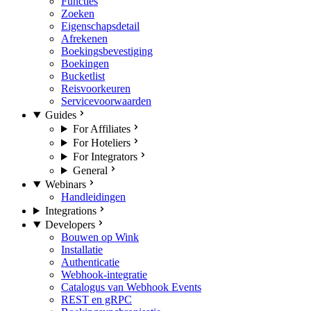
Functies
Zoeken
Eigenschapsdetail
Afrekenen
Boekingsbevestiging
Boekingen
Bucketlist
Reisvoorkeuren
Servicevoorwaarden
Guides
For Affiliates
For Hoteliers
For Integrators
General
Webinars
Handleidingen
Integrations
Developers
Bouwen op Wink
Installatie
Authenticatie
Webhook-integratie
Catalogus van Webhook Events
REST en gRPC