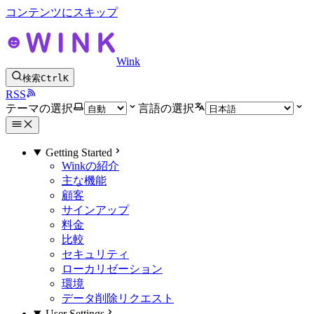
コンテンツにスキップ
Wink
検索
Ctrl
K
RSS
テーマの選択
言語の選択
Getting Started
Winkの紹介
主な機能
顧客
サインアップ
料金
比較
セキュリティ
ローカリゼーション
環境
データ削除リクエスト
User Settings