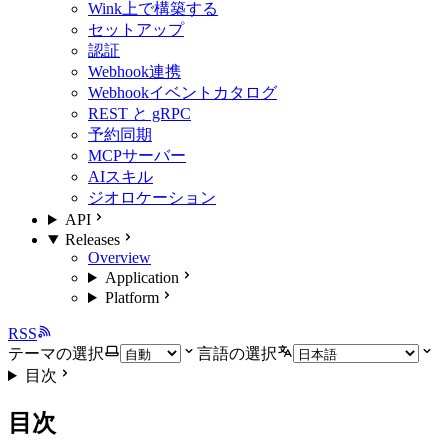
Wink上で構築する
セットアップ
認証
Webhook連携
Webhookイベントカタログ
REST と gRPC
予約同期
MCPサーバー
AIスキル
ジオロケーション
API
Releases
Overview
Application
Platform
RSS
テーマの選択
言語の選択
目次
目次