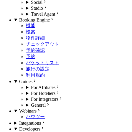
Social
Studio
Travel Agent
Booking Engine
機能
検索
物件詳細
チェックアウト
予約確認
予約
バケットリスト
旅行の設定
利用規約
Guides
For Affiliates
For Hoteliers
For Integrators
General
Webinars
ハウツー
Integrations
Developers