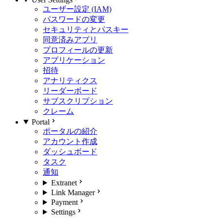
ユーザー設定 (IAM)
パスワードの変更
セキュリティとパスキー
同意済みアプリ
プロフィールの更新
アプリケーション
招待
アナリティクス
リーダーボード
サブスクリプション
クレーム
Portal
ポータルの紹介
アカウント作成
ダッシュボード
タスク
通知
Extranet
Link Manager
Payment
Settings