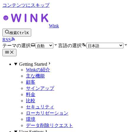
コンテンツにスキップ
Wink
検索
Ctrl
K
RSS
テーマの選択
言語の選択
Getting Started
Winkの紹介
主な機能
顧客
サインアップ
料金
比較
セキュリティ
ローカリゼーション
環境
データ削除リクエスト
User Settings