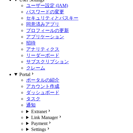
ユーザー設定 (IAM)
パスワードの変更
セキュリティとパスキー
同意済みアプリ
プロフィールの更新
アプリケーション
招待
アナリティクス
リーダーボード
サブスクリプション
クレーム
Portal
ポータルの紹介
アカウント作成
ダッシュボード
タスク
通知
Extranet
Link Manager
Payment
Settings