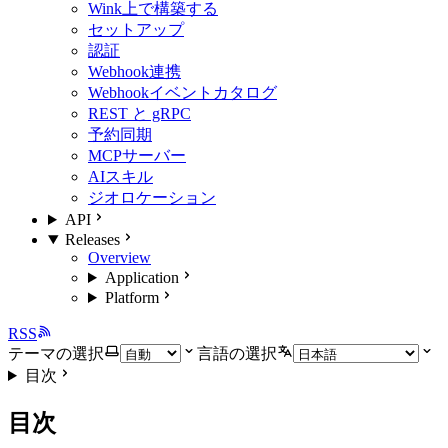
Wink上で構築する
セットアップ
認証
Webhook連携
Webhookイベントカタログ
REST と gRPC
予約同期
MCPサーバー
AIスキル
ジオロケーション
API
Releases
Overview
Application
Platform
RSS
テーマの選択
言語の選択
目次
目次