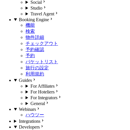
Social
Studio
Travel Agent
Booking Engine
機能
検索
物件詳細
チェックアウト
予約確認
予約
バケットリスト
旅行の設定
利用規約
Guides
For Affiliates
For Hoteliers
For Integrators
General
Webinars
ハウツー
Integrations
Developers