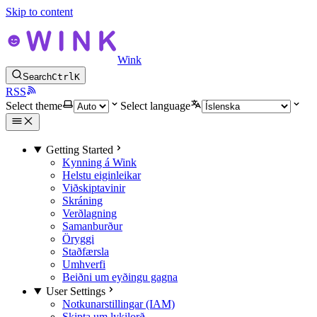
Skip to content
Wink
Search
Ctrl
K
RSS
Select theme
Select language
Getting Started
Kynning á Wink
Helstu eiginleikar
Viðskiptavinir
Skráning
Verðlagning
Samanburður
Öryggi
Staðfærsla
Umhverfi
Beiðni um eyðingu gagna
User Settings
Notkunarstillingar (IAM)
Skipta um lykilorð