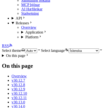
Samstilling bókana
MCP þjónar
AI Hæfileikar
Staðsetning
API
Releases
Overview
Application
Platform
RSS
Select theme
Select language
On this page
On this page
Overview
v30.12.7
v30.12.8
v30.12.9
v30.12.10
v30.12.11
v30.13.0
v30.14.0