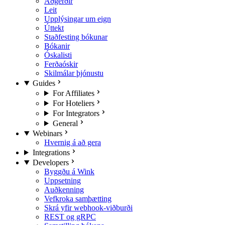
Aðgerðir
Leit
Upplýsingar um eign
Úttekt
Staðfesting bókunar
Bókanir
Óskalisti
Ferðaóskir
Skilmálar þjónustu
Guides
For Affiliates
For Hoteliers
For Integrators
General
Webinars
Hvernig á að gera
Integrations
Developers
Byggðu á Wink
Uppsetning
Auðkenning
Vefkroka samþætting
Skrá yfir webhook-viðburði
REST og gRPC