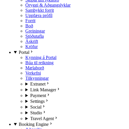
Öryggi & Aðgangslyklar
Samþykkt forrit
Uppfæra prófíl
Forrit
Boð
Greiningar
Stöðutafla
Áskrift
Kröfur
Portal
Kynning á Portal
Búa til reikning
Mælaborð
Verkefni
Tilkynningar
Extranet
Link Manager
Payment
Settings
Social
Studio
Travel Agent
Booking Engine