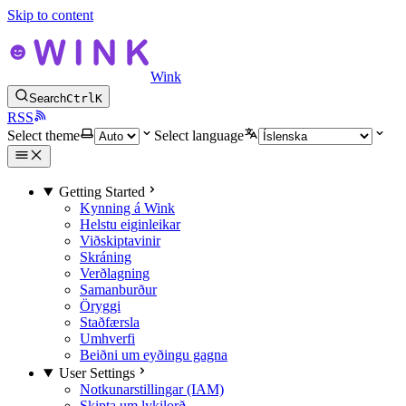
Skip to content
Wink
Search
Ctrl
K
RSS
Select theme
Select language
Getting Started
Kynning á Wink
Helstu eiginleikar
Viðskiptavinir
Skráning
Verðlagning
Samanburður
Öryggi
Staðfærsla
Umhverfi
Beiðni um eyðingu gagna
User Settings
Notkunarstillingar (IAM)
Skipta um lykilorð