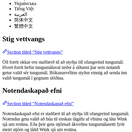
Українська
Tiếng Việt
العربية
简体中文
繁體中文
Stig vettvangs
Section titled “Stig vettvangs”
Öll forrit okkar eru staðfærð til að styðja öll ofangreind tungumál.
Hvert forrit hefur tungumálaval neðst á síðunni þar sem notandi
getur valið sér tungumál. Bókunarvélinn styður einnig að senda inn
valið tungumál í gegnum slóðina.
Notendaskapað efni
Section titled “Notendaskapað efni”
Notendaskapað efni er staðfært til að styðja öll ofangreind tungumál.
Notendur geta valið að búa til enskan útgáfu af efninu og láta Wink
sjá um restina. Eða þeir geta stjórnað ákveðnu tungumálasetti fyrir
meiri stjórn og látið Wink sjá um restina.