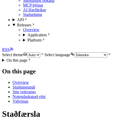
Samstilling bókana
MCP þjónar
AI Hæfileikar
Staðsetning
API
Releases
Overview
Application
Platform
RSS
Select theme
Select language
On this page
On this page
Overview
Stuðningsmál
Stig vettvangs
Notendaskapað efni
Viðvörun
Staðfærsla