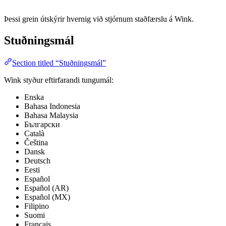
Þessi grein útskýrir hvernig við stjórnum staðfærslu á Wink.
Stuðningsmál
Section titled “Stuðningsmál”
Wink styður eftirfarandi tungumál:
Enska
Bahasa Indonesia
Bahasa Malaysia
Български
Català
Čeština
Dansk
Deutsch
Eesti
Español
Español (AR)
Español (MX)
Filipino
Suomi
Français