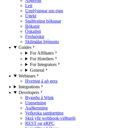
Aðgerðir
Leit
Upplýsingar um eign
Úttekt
Staðfesting bókunar
Bókanir
Óskalisti
Ferðaóskir
Skilmálar þjónustu
Guides
For Affiliates
For Hoteliers
For Integrators
General
Webinars
Hvernig á að gera
Integrations
Developers
Byggðu á Wink
Uppsetning
Auðkenning
Vefkroka samþætting
Skrá yfir webhook-viðburði
REST og gRPC