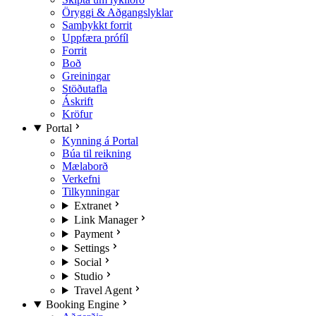
Öryggi & Aðgangslyklar
Samþykkt forrit
Uppfæra prófíl
Forrit
Boð
Greiningar
Stöðutafla
Áskrift
Kröfur
Portal
Kynning á Portal
Búa til reikning
Mælaborð
Verkefni
Tilkynningar
Extranet
Link Manager
Payment
Settings
Social
Studio
Travel Agent
Booking Engine