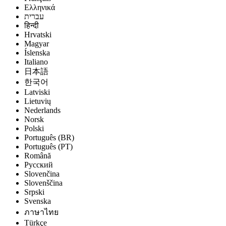
Ελληνικά
עברית
हिन्दी
Hrvatski
Magyar
Íslenska
Italiano
日本語
한국어
Latviski
Lietuvių
Nederlands
Norsk
Polski
Português (BR)
Português (PT)
Română
Русский
Slovenčina
Slovenščina
Srpski
Svenska
ภาษาไทย
Türkçe