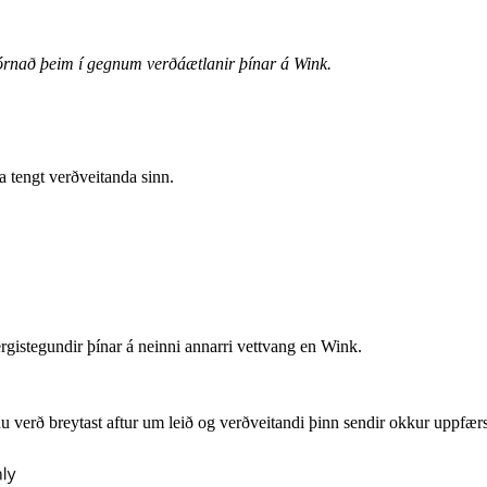
jórnað þeim í gegnum verðáætlanir þínar á Wink.
a tengt verðveitanda sinn.
ergistegundir þínar á neinni annarri vettvang en Wink.
 verð breytast aftur um leið og verðveitandi þinn sendir okkur uppfærs