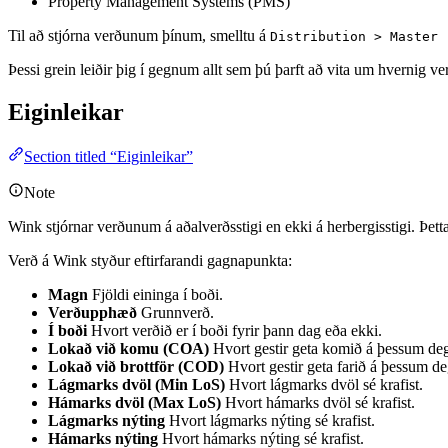
Property Management Systems (PMS)
Til að stjórna verðunum þínum, smelltu á
Distribution > Master 
Þessi grein leiðir þig í gegnum allt sem þú þarft að vita um hvernig ve
Eiginleikar
Section titled “Eiginleikar”
Note
Wink stjórnar verðunum á aðalverðsstigi en ekki á herbergisstigi. Þett
Verð á Wink styður eftirfarandi gagnapunkta:
Magn
Fjöldi eininga í boði.
Verðupphæð
Grunnverð.
Í boði
Hvort verðið er í boði fyrir þann dag eða ekki.
Lokað við komu (COA)
Hvort gestir geta komið á þessum deg
Lokað við brottför (COD)
Hvort gestir geta farið á þessum de
Lágmarks dvöl (Min LoS)
Hvort lágmarks dvöl sé krafist.
Hámarks dvöl (Max LoS)
Hvort hámarks dvöl sé krafist.
Lágmarks nýting
Hvort lágmarks nýting sé krafist.
Hámarks nýting
Hvort hámarks nýting sé krafist.