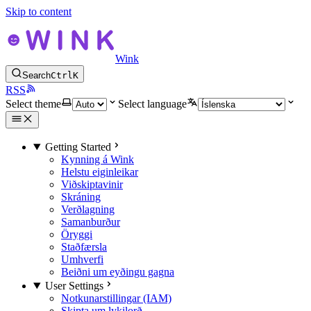
Skip to content
Wink
Search
Ctrl
K
RSS
Select theme
Select language
Getting Started
Kynning á Wink
Helstu eiginleikar
Viðskiptavinir
Skráning
Verðlagning
Samanburður
Öryggi
Staðfærsla
Umhverfi
Beiðni um eyðingu gagna
User Settings
Notkunarstillingar (IAM)
Skipta um lykilorð