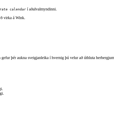
í aðalvalmyndinni.
rate calendar
rð virka á Wink.
a gefur þér aukna sveigjanleika í hvernig þú velur að úthluta herbergjum
i.
gi.