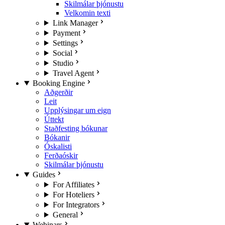
Skilmálar þjónustu
Velkomin texti
Link Manager
Payment
Settings
Social
Studio
Travel Agent
Booking Engine
Aðgerðir
Leit
Upplýsingar um eign
Úttekt
Staðfesting bókunar
Bókanir
Óskalisti
Ferðaóskir
Skilmálar þjónustu
Guides
For Affiliates
For Hoteliers
For Integrators
General
Webinars