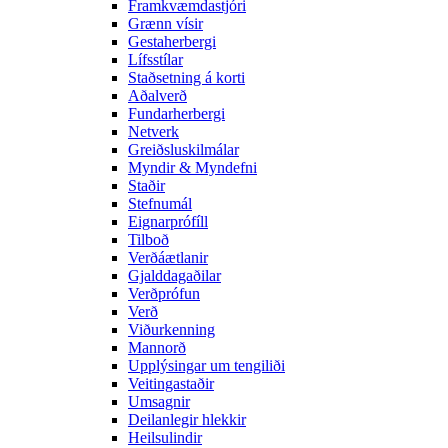
Framkvæmdastjóri
Grænn vísir
Gestaherbergi
Lífsstílar
Staðsetning á korti
Aðalverð
Fundarherbergi
Netverk
Greiðsluskilmálar
Myndir & Myndefni
Staðir
Stefnumál
Eignarprófíll
Tilboð
Verðáætlanir
Gjalddagaðilar
Verðprófun
Verð
Viðurkenning
Mannorð
Upplýsingar um tengiliði
Veitingastaðir
Umsagnir
Deilanlegir hlekkir
Heilsulindir