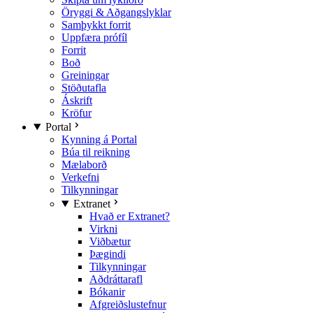
Öryggi & Aðgangslyklar
Samþykkt forrit
Uppfæra prófíl
Forrit
Boð
Greiningar
Stöðutafla
Áskrift
Kröfur
Portal
Kynning á Portal
Búa til reikning
Mælaborð
Verkefni
Tilkynningar
Extranet
Hvað er Extranet?
Virkni
Viðbætur
Þægindi
Tilkynningar
Aðdráttarafl
Bókanir
Afgreiðslustefnur