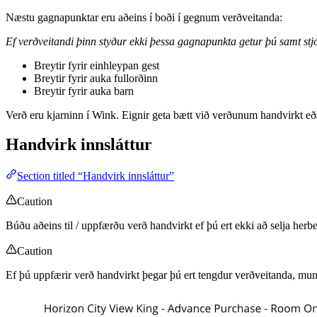
Næstu gagnapunktar eru aðeins í boði í gegnum verðveitanda:
Ef verðveitandi þinn styður ekki þessa gagnapunkta getur þú samt st
Breytir fyrir einhleypan gest
Breytir fyrir auka fullorðinn
Breytir fyrir auka barn
Verð eru kjarninn í Wink. Eignir geta bætt við verðunum handvirkt eð
Handvirk innsláttur
Section titled “Handvirk innsláttur”
Caution
Búðu aðeins til / uppfærðu verð handvirkt ef þú ert ekki að selja herb
Caution
Ef þú uppfærir verð handvirkt þegar þú ert tengdur verðveitanda, munu