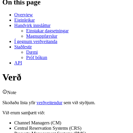
On this page
Overview
Eiginleikar
Handvirk innsláttur
Einstakar dagsetningar
Magnuppfærslur
Í gegnum verðveitanda
Staðfestir
Dæmi
Próf bókun
API
Verð
Note
Skoðaðu lista yfir
verðveitendur
sem við styðjum.
Við erum samþætt við:
Channel Managers (CM)
Central Reservation Systems (CRS)