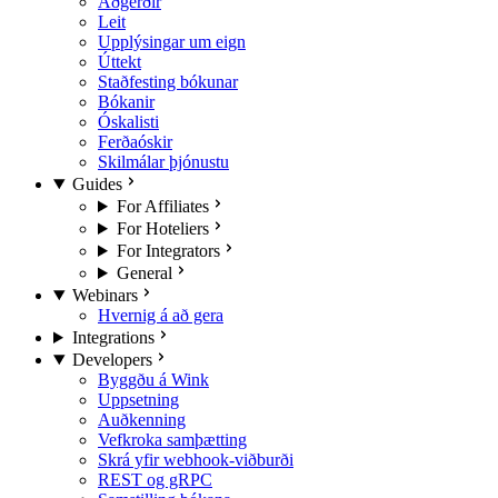
Aðgerðir
Leit
Upplýsingar um eign
Úttekt
Staðfesting bókunar
Bókanir
Óskalisti
Ferðaóskir
Skilmálar þjónustu
Guides
For Affiliates
For Hoteliers
For Integrators
General
Webinars
Hvernig á að gera
Integrations
Developers
Byggðu á Wink
Uppsetning
Auðkenning
Vefkroka samþætting
Skrá yfir webhook-viðburði
REST og gRPC