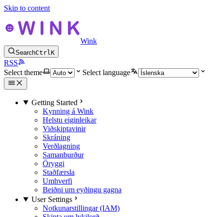
Skip to content
Wink
Search
Ctrl
K
RSS
Select theme
Select language
Getting Started
Kynning á Wink
Helstu eiginleikar
Viðskiptavinir
Skráning
Verðlagning
Samanburður
Öryggi
Staðfærsla
Umhverfi
Beiðni um eyðingu gagna
User Settings
Notkunarstillingar (IAM)
Skipta um lykilorð