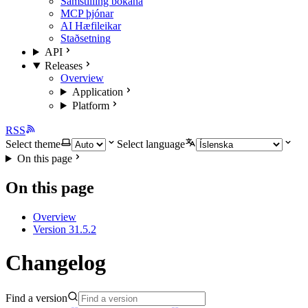
Samstilling bókana
MCP þjónar
AI Hæfileikar
Staðsetning
API
Releases
Overview
Application
Platform
RSS
Select theme
Select language
On this page
On this page
Overview
Version 31.5.2
Changelog
Find a version