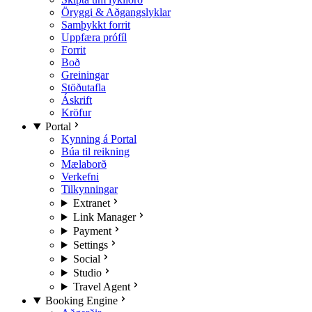
Öryggi & Aðgangslyklar
Samþykkt forrit
Uppfæra prófíl
Forrit
Boð
Greiningar
Stöðutafla
Áskrift
Kröfur
Portal
Kynning á Portal
Búa til reikning
Mælaborð
Verkefni
Tilkynningar
Extranet
Link Manager
Payment
Settings
Social
Studio
Travel Agent
Booking Engine