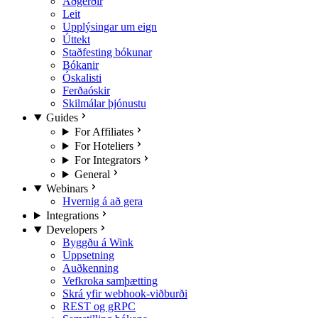
Aðgerðir
Leit
Upplýsingar um eign
Úttekt
Staðfesting bókunar
Bókanir
Óskalisti
Ferðaóskir
Skilmálar þjónustu
Guides
For Affiliates
For Hoteliers
For Integrators
General
Webinars
Hvernig á að gera
Integrations
Developers
Byggðu á Wink
Uppsetning
Auðkenning
Vefkroka samþætting
Skrá yfir webhook-viðburði
REST og gRPC