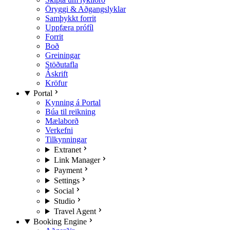
Öryggi & Aðgangslyklar
Samþykkt forrit
Uppfæra prófíl
Forrit
Boð
Greiningar
Stöðutafla
Áskrift
Kröfur
Portal
Kynning á Portal
Búa til reikning
Mælaborð
Verkefni
Tilkynningar
Extranet
Link Manager
Payment
Settings
Social
Studio
Travel Agent
Booking Engine