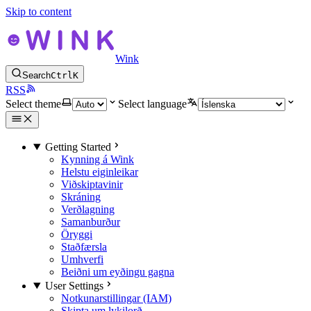
Skip to content
Wink
Search
Ctrl
K
RSS
Select theme
Select language
Getting Started
Kynning á Wink
Helstu eiginleikar
Viðskiptavinir
Skráning
Verðlagning
Samanburður
Öryggi
Staðfærsla
Umhverfi
Beiðni um eyðingu gagna
User Settings
Notkunarstillingar (IAM)
Skipta um lykilorð