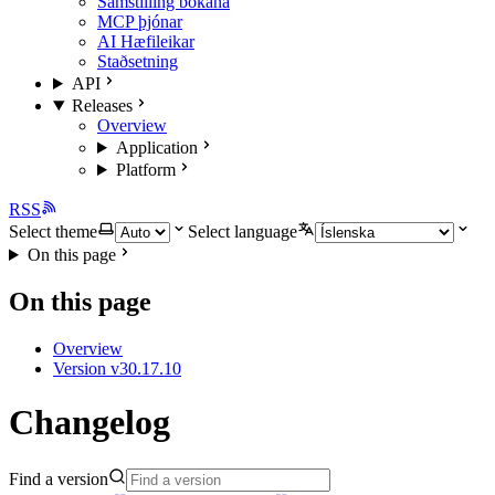
Samstilling bókana
MCP þjónar
AI Hæfileikar
Staðsetning
API
Releases
Overview
Application
Platform
RSS
Select theme
Select language
On this page
On this page
Overview
Version v30.17.10
Changelog
Find a version