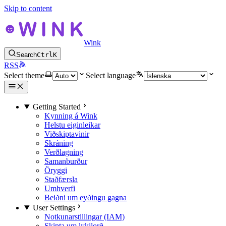
Skip to content
Wink
Search
Ctrl
K
RSS
Select theme
Select language
Getting Started
Kynning á Wink
Helstu eiginleikar
Viðskiptavinir
Skráning
Verðlagning
Samanburður
Öryggi
Staðfærsla
Umhverfi
Beiðni um eyðingu gagna
User Settings
Notkunarstillingar (IAM)
Skipta um lykilorð