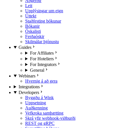
Aðgerðir
Leit
Upplýsingar um eign
Úttekt
Staðfesting bókunar
Bókanir
Óskalisti
Ferðaóskir
Skilmálar þjónustu
Guides
For Affiliates
For Hoteliers
For Integrators
General
Webinars
Hvernig á að gera
Integrations
Developers
Byggðu á Wink
Uppsetning
Auðkenning
Vefkroka samþætting
Skrá yfir webhook-viðburði
REST og gRPC