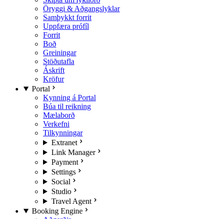
Öryggi & Aðgangslyklar
Samþykkt forrit
Uppfæra prófíl
Forrit
Boð
Greiningar
Stöðutafla
Áskrift
Kröfur
Portal
Kynning á Portal
Búa til reikning
Mælaborð
Verkefni
Tilkynningar
Extranet
Link Manager
Payment
Settings
Social
Studio
Travel Agent
Booking Engine