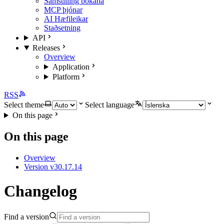
Samstilling bókana
MCP þjónar
AI Hæfileikar
Staðsetning
API
Releases
Overview
Application
Platform
RSS
Select theme
Select language
On this page
On this page
Overview
Version v30.17.14
Changelog
Find a version