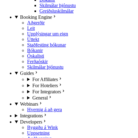
Skilmálar þjónustu
Greiðsluskilmálar
Booking Engine
Aðgerðir
Leit
Upplýsingar um eign
Úttekt
Staðfesting bókunar
Bókanir
Óskalisti
Ferðaóskir
Skilmálar þjónustu
Guides
For Affiliates
For Hoteliers
For Integrators
General
Webinars
Hvernig á að gera
Integrations
Developers
Byggðu á Wink
Uppsetning