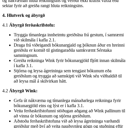
og nákvæman hluta reikningsins og verður ekki krafist vaxta eða
sektar fyrir að greiða rangt hluta reikningsins.
4. Hlutverk og ábyrgð
4.1
Ábyrgð ferðaskrifstofu:
Tryggja tímanlega innheimtu greiðslna frá gestum, í samræmi
við skilmála í kafla 2.1.
Draga frá viðeigandi bókunargjald og þóknun áður en hreinni
greiðslu er komið til gistingaraðila samkvæmt Sérstaka
samningnum.
Greiða reikninga Wink fyrir bókunargjöld fljótt innan skilmála
í kafla 3.1.
Stjórna og leysa ágreininga sem tengjast bókunum eða
greiðslum og tryggja að samskipti við Wink séu viðhaldið til
að leysa mál á skilvirkan hátt.
4.2
Ábyrgð Wink:
Gefa út nákvæma og tímanlega mánaðarlega reikninga fyrir
bókunargjöld eins og lýst er í kafla 3.1.
Veita ferðaskrifstofunni stöðugan aðgang að Wink pallinum til
að vinna úr bókunum og stjórna greiðslum.
Aðstoða ferðaskrifstofuna við að leysa ágreininga varðandi
greiðslur með því að veita nauðsynleg gögn og stuðning eftir