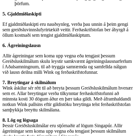
þörfum.
5. Gjaldmiðlaskipti
Ef gjaldmiðlaskipti eru nauðsynleg, verða þau unnin á þeim gengi
sem greiðsluvinnslufyrirtækið veitir. Ferðaskrifstofan ber ábyrgð á
öllum kostnaði sem tengist gjaldmiðlaskiptum.
6. Ágreiningslausn
Allir ágreiningar sem koma upp vegna eða tengjast þessum
Greiðsluskilmálum skulu leystir samkvæmt ágreiningslausnarferlum
í Aðalsamningnum, til að tryggja samræmda og samfellda nálgun
við lausn deilna milli Wink og ferðaskrifstofunnar.
7. Breytingar á skilmálum
Wink áskilur sér rétt til að breyta þessum Greiðsluskilmálum hvenær
sem er. Allar breytingar verða tilkynntar ferðaskrifstofunni að
minnsta kosti 30 dögum áður en þær taka gildi. Með áframhaldandi
notkun Wink pallsins eftir gildistöku breytinga telst ferðaskrifstofan
samþykkja breyttu skilmálana.
8. Lög og lögsaga
Þessir Greiðsluskilmálar eru stjórnaðir af lögum Singapúr. Allir
ágreiningar sem koma upp vegna eða tengjast þessum skilmálum