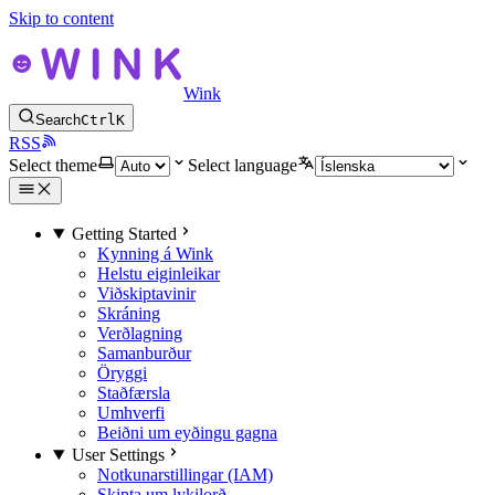
Skip to content
Wink
Search
Ctrl
K
RSS
Select theme
Select language
Getting Started
Kynning á Wink
Helstu eiginleikar
Viðskiptavinir
Skráning
Verðlagning
Samanburður
Öryggi
Staðfærsla
Umhverfi
Beiðni um eyðingu gagna
User Settings
Notkunarstillingar (IAM)
Skipta um lykilorð