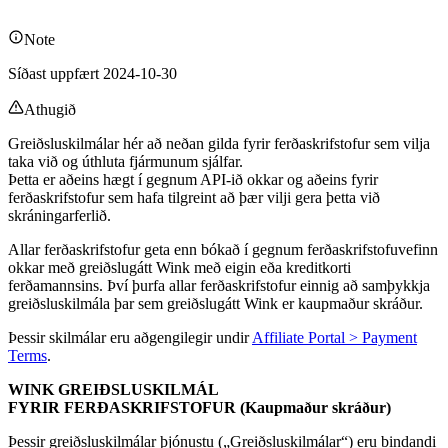
Note
Síðast uppfært 2024-10-30
Athugið
Greiðsluskilmálar hér að neðan gilda fyrir ferðaskrifstofur sem vilja
taka við og úthluta fjármunum sjálfar.
Þetta er aðeins hægt í gegnum API-ið okkar og aðeins fyrir
ferðaskrifstofur sem hafa tilgreint að þær vilji gera þetta við
skráningarferlið.
Allar ferðaskrifstofur geta enn bókað í gegnum ferðaskrifstofuvefinn
okkar með greiðslugátt Wink með eigin eða kreditkorti
ferðamannsins. Því þurfa allar ferðaskrifstofur einnig að samþykkja
greiðsluskilmála þar sem greiðslugátt Wink er kaupmaður skráður.
Þessir skilmálar eru aðgengilegir undir
Affiliate Portal > Payment
Terms
.
WINK GREIÐSLUSKILMÁL
FYRIR FERÐASKRIFSTOFUR (Kaupmaður skráður)
Þessir greiðsluskilmálar þjónustu („Greiðsluskilmálar“) eru bindandi