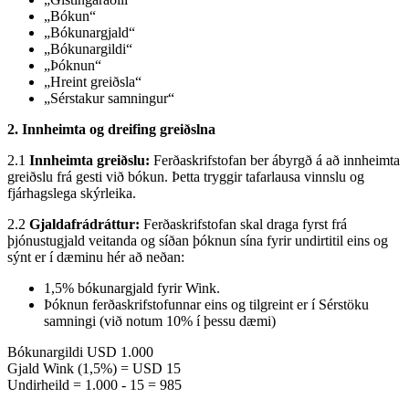
„Bókun“
„Bókunargjald“
„Bókunargildi“
„Þóknun“
„Hreint greiðsla“
„Sérstakur samningur“
2. Innheimta og dreifing greiðslna
2.1
Innheimta greiðslu:
Ferðaskrifstofan ber ábyrgð á að innheimta
greiðslu frá gesti við bókun. Þetta tryggir tafarlausa vinnslu og
fjárhagslega skýrleika.
2.2
Gjaldafrádráttur:
Ferðaskrifstofan skal draga fyrst frá
þjónustugjald veitanda og síðan þóknun sína fyrir undirtitil eins og
sýnt er í dæminu hér að neðan:
1,5% bókunargjald fyrir Wink.
Þóknun ferðaskrifstofunnar eins og tilgreint er í Sérstöku
samningi (við notum 10% í þessu dæmi)
Bókunargildi USD 1.000
Gjald Wink (1,5%) = USD 15
Undirheild = 1.000 - 15 = 985