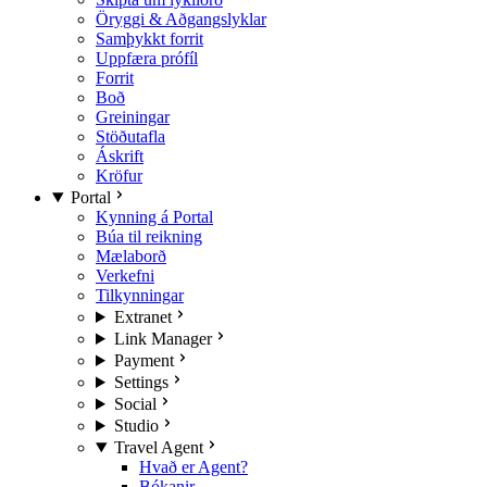
Öryggi & Aðgangslyklar
Samþykkt forrit
Uppfæra prófíl
Forrit
Boð
Greiningar
Stöðutafla
Áskrift
Kröfur
Portal
Kynning á Portal
Búa til reikning
Mælaborð
Verkefni
Tilkynningar
Extranet
Link Manager
Payment
Settings
Social
Studio
Travel Agent
Hvað er Agent?
Bókanir