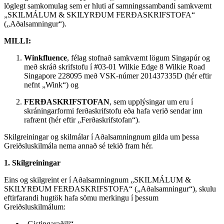
löglegt samkomulag sem er hluti af samningssambandi samkvæmt
„SKILMÁLUM & SKILYRÐUM FERÐASKRIFSTOFA“
(„Aðalsamningur“).
MILLI:
Winkfluence
, félag stofnað samkvæmt lögum Singapúr og
með skráð skrifstofu í #03-01 Wilkie Edge 8 Wilkie Road
Singapore 228095 með VSK-númer 201437335D (hér eftir
nefnt „Wink“) og
FERÐASKRIFSTOFAN
, sem upplýsingar um eru í
skráningarformi ferðaskrifstofu eða hafa verið sendar inn
rafrænt (hér eftir „Ferðaskrifstofan“).
Skilgreiningar og skilmálar í Aðalsamningnum gilda um þessa
Greiðsluskilmála nema annað sé tekið fram hér.
1. Skilgreiningar
Eins og skilgreint er í Aðalsamningnum „SKILMÁLUM &
SKILYRÐUM FERÐASKRIFSTOFA“ („Aðalsamningur“), skulu
eftirfarandi hugtök hafa sömu merkingu í þessum
Greiðsluskilmálum:
„Gistingaraðili“