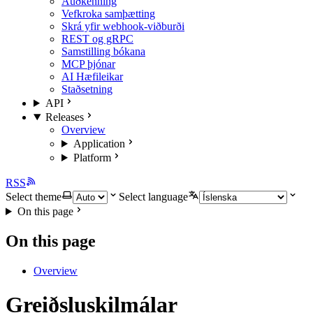
Auðkenning
Vefkroka samþætting
Skrá yfir webhook-viðburði
REST og gRPC
Samstilling bókana
MCP þjónar
AI Hæfileikar
Staðsetning
API
Releases
Overview
Application
Platform
RSS
Select theme
Select language
On this page
On this page
Overview
Greiðsluskilmálar