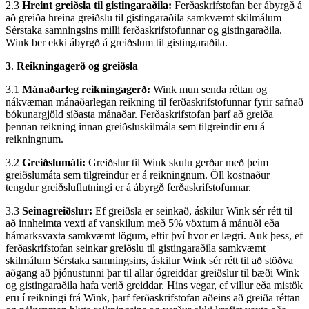
2.3
Hreint greiðsla til gistingaraðila:
Ferðaskrifstofan ber ábyrgð á
að greiða hreina greiðslu til gistingaraðila samkvæmt skilmálum
Sérstaka samningsins milli ferðaskrifstofunnar og gistingaraðila.
Wink ber ekki ábyrgð á greiðslum til gistingaraðila.
3
.
Reikningagerð og greiðsla
3.1
Mánaðarleg reikningagerð:
Wink mun senda réttan og
nákvæman mánaðarlegan reikning til ferðaskrifstofunnar fyrir safnað
bókunargjöld síðasta mánaðar. Ferðaskrifstofan þarf að greiða
þennan reikning innan greiðsluskilmála sem tilgreindir eru á
reikningnum.
3.2
Greiðslumáti:
Greiðslur til Wink skulu gerðar með þeim
greiðslumáta sem tilgreindur er á reikningnum. Öll kostnaður
tengdur greiðsluflutningi er á ábyrgð ferðaskrifstofunnar.
3.3
Seinagreiðslur:
Ef greiðsla er seinkað, áskilur Wink sér rétt til
að innheimta vexti af vanskilum með 5% vöxtum á mánuði eða
hámarksvaxta samkvæmt lögum, eftir því hvor er lægri. Auk þess, ef
ferðaskrifstofan seinkar greiðslu til gistingaraðila samkvæmt
skilmálum Sérstaka samningsins, áskilur Wink sér rétt til að stöðva
aðgang að þjónustunni þar til allar ógreiddar greiðslur til bæði Wink
og gistingaraðila hafa verið greiddar. Hins vegar, ef villur eða mistök
eru í reikningi frá Wink, þarf ferðaskrifstofan aðeins að greiða réttan