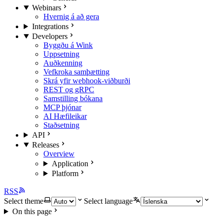
Webinars
Hvernig á að gera
Integrations
Developers
Byggðu á Wink
Uppsetning
Auðkenning
Vefkroka samþætting
Skrá yfir webhook-viðburði
REST og gRPC
Samstilling bókana
MCP þjónar
AI Hæfileikar
Staðsetning
API
Releases
Overview
Application
Platform
RSS
Select theme
Select language
On this page