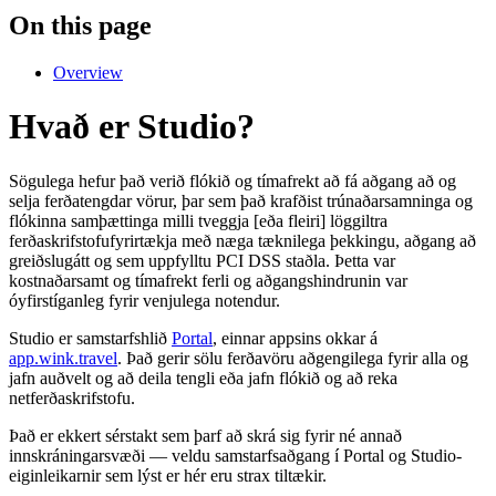
On this page
Overview
Hvað er Studio?
Sögulega hefur það verið flókið og tímafrekt að fá aðgang að og
selja ferðatengdar vörur, þar sem það krafðist trúnaðarsamninga og
flókinna samþættinga milli tveggja [eða fleiri] löggiltra
ferðaskrifstofufyrirtækja með næga tæknilega þekkingu, aðgang að
greiðslugátt og sem uppfylltu PCI DSS staðla. Þetta var
kostnaðarsamt og tímafrekt ferli og aðgangshindrunin var
óyfirstíganleg fyrir venjulega notendur.
Studio er samstarfshlið
Portal
, einnar appsins okkar á
app.wink.travel
. Það gerir sölu ferðavöru aðgengilega fyrir alla og
jafn auðvelt og að deila tengli eða jafn flókið og að reka
netferðaskrifstofu.
Það er ekkert sérstakt sem þarf að skrá sig fyrir né annað
innskráningarsvæði — veldu samstarfsaðgang í Portal og Studio-
eiginleikarnir sem lýst er hér eru strax tiltækir.