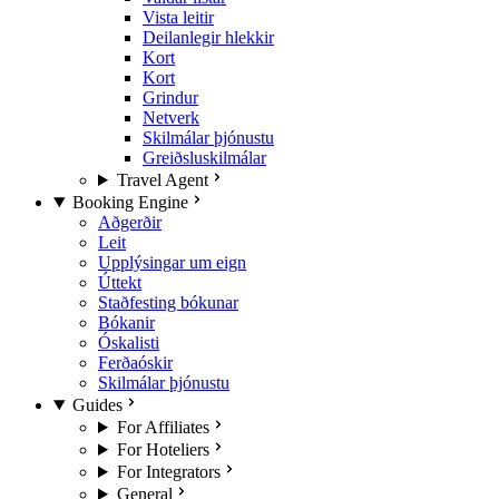
Vista leitir
Deilanlegir hlekkir
Kort
Kort
Grindur
Netverk
Skilmálar þjónustu
Greiðsluskilmálar
Travel Agent
Booking Engine
Aðgerðir
Leit
Upplýsingar um eign
Úttekt
Staðfesting bókunar
Bókanir
Óskalisti
Ferðaóskir
Skilmálar þjónustu
Guides
For Affiliates
For Hoteliers
For Integrators
General