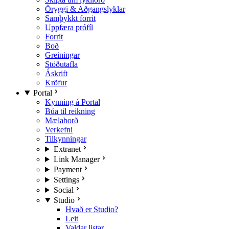
Öryggi & Aðgangslyklar
Samþykkt forrit
Uppfæra prófíl
Forrit
Boð
Greiningar
Stöðutafla
Áskrift
Kröfur
Portal
Kynning á Portal
Búa til reikning
Mælaborð
Verkefni
Tilkynningar
Extranet
Link Manager
Payment
Settings
Social
Studio
Hvað er Studio?
Leit
Valdar listar