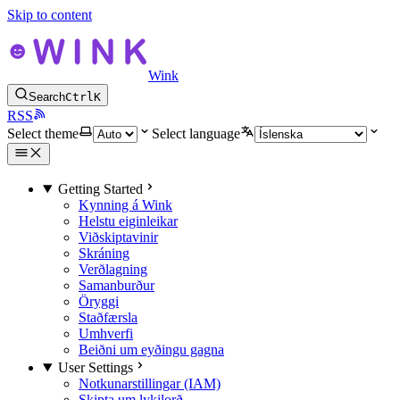
Skip to content
Wink
Search
Ctrl
K
RSS
Select theme
Select language
Getting Started
Kynning á Wink
Helstu eiginleikar
Viðskiptavinir
Skráning
Verðlagning
Samanburður
Öryggi
Staðfærsla
Umhverfi
Beiðni um eyðingu gagna
User Settings
Notkunarstillingar (IAM)
Skipta um lykilorð