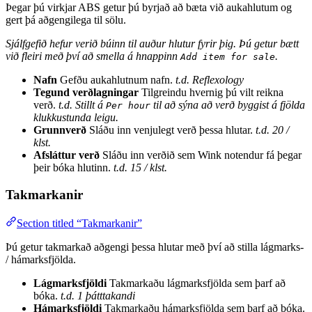
Þegar þú virkjar ABS getur þú byrjað að bæta við aukahlutum og
gert þá aðgengilega til sölu.
Sjálfgefið hefur verið búinn til auður hlutur fyrir þig. Þú getur bætt
við fleiri með því að smella á hnappinn
.
Add item for sale
Nafn
Gefðu aukahlutnum nafn.
t.d. Reflexology
Tegund verðlagningar
Tilgreindu hvernig þú vilt reikna
verð.
t.d. Stillt á
til að sýna að verð byggist á fjölda
Per hour
klukkustunda leigu.
Grunnverð
Sláðu inn venjulegt verð þessa hlutar.
t.d. 20 /
klst.
Afsláttur verð
Sláðu inn verðið sem Wink notendur fá þegar
þeir bóka hlutinn.
t.d. 15 / klst.
Takmarkanir
Section titled “Takmarkanir”
Þú getur takmarkað aðgengi þessa hlutar með því að stilla lágmarks-
/ hámarksfjölda.
Lágmarksfjöldi
Takmarkaðu lágmarksfjölda sem þarf að
bóka.
t.d. 1 þátttakandi
Hámarksfjöldi
Takmarkaðu hámarksfjölda sem þarf að bóka.