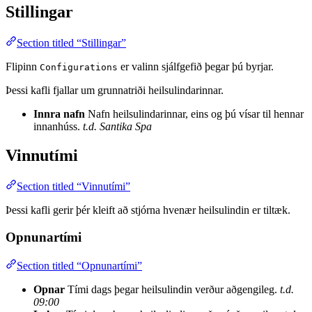
Stillingar
Section titled “Stillingar”
Flipinn
er valinn sjálfgefið þegar þú byrjar.
Configurations
Þessi kafli fjallar um grunnatriði heilsulindarinnar.
Innra nafn
Nafn heilsulindarinnar, eins og þú vísar til hennar
innanhúss.
t.d. Santika Spa
Vinnutími
Section titled “Vinnutími”
Þessi kafli gerir þér kleift að stjórna hvenær heilsulindin er tiltæk.
Opnunartími
Section titled “Opnunartími”
Opnar
Tími dags þegar heilsulindin verður aðgengileg.
t.d.
09:00