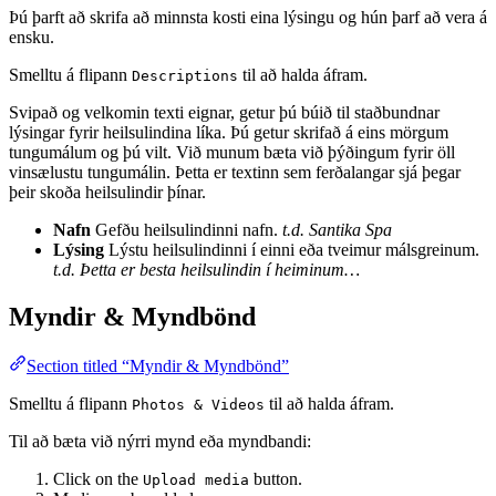
Þú þarft að skrifa að minnsta kosti eina lýsingu og hún þarf að vera á
ensku.
Smelltu á flipann
til að halda áfram.
Descriptions
Svipað og velkomin texti eignar, getur þú búið til staðbundnar
lýsingar fyrir heilsulindina líka. Þú getur skrifað á eins mörgum
tungumálum og þú vilt. Við munum bæta við þýðingum fyrir öll
vinsælustu tungumálin. Þetta er textinn sem ferðalangar sjá þegar
þeir skoða heilsulindir þínar.
Nafn
Gefðu heilsulindinni nafn.
t.d. Santika Spa
Lýsing
Lýstu heilsulindinni í einni eða tveimur málsgreinum.
t.d. Þetta er besta heilsulindin í heiminum…
Myndir & Myndbönd
Section titled “Myndir & Myndbönd”
Smelltu á flipann
til að halda áfram.
Photos & Videos
Til að bæta við nýrri mynd eða myndbandi:
Click on the
button.
Upload media