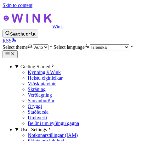
Skip to content
Wink
Search
Ctrl
K
RSS
Select theme
Select language
Getting Started
Kynning á Wink
Helstu eiginleikar
Viðskiptavinir
Skráning
Verðlagning
Samanburður
Öryggi
Staðfærsla
Umhverfi
Beiðni um eyðingu gagna
User Settings
Notkunarstillingar (IAM)
Skipta um lykilorð