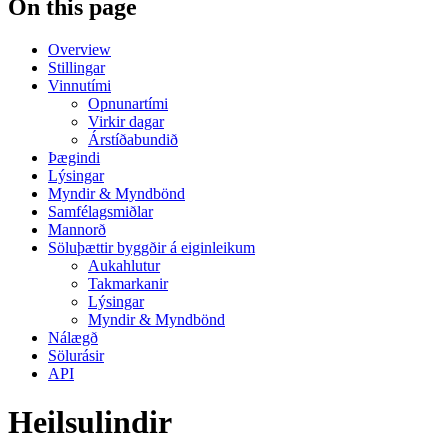
On this page
Overview
Stillingar
Vinnutími
Opnunartími
Virkir dagar
Árstíðabundið
Þægindi
Lýsingar
Myndir & Myndbönd
Samfélagsmiðlar
Mannorð
Söluþættir byggðir á eiginleikum
Aukahlutur
Takmarkanir
Lýsingar
Myndir & Myndbönd
Nálægð
Sölurásir
API
Heilsulindir