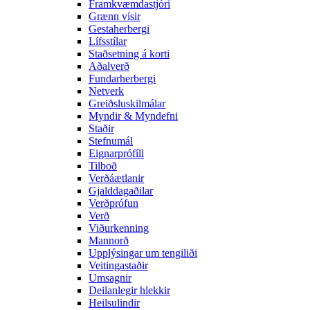
Framkvæmdastjóri
Grænn vísir
Gestaherbergi
Lífsstílar
Staðsetning á korti
Aðalverð
Fundarherbergi
Netverk
Greiðsluskilmálar
Myndir & Myndefni
Staðir
Stefnumál
Eignarprófíll
Tilboð
Verðáætlanir
Gjalddagaðilar
Verðprófun
Verð
Viðurkenning
Mannorð
Upplýsingar um tengiliði
Veitingastaðir
Umsagnir
Deilanlegir hlekkir
Heilsulindir