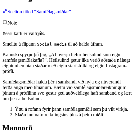
Section titled “Samfélagsmiðlar”
Note
Þessi kafli er valfrjáls.
Smelltu á flipann
til að halda áfram.
Social media
Kannski spyrjir þú þig, „Af hverju hefur heilsulind sinn eigin
samfélagsmiðlakafla?“. Heilsulind getur líka verið aðstaða nálægt
eigninni en utan staðar með eigin starfsfólki og eigin Instagram-
prófíl.
Samfélagsmiðlar halda þér í sambandi við nýja og núverandi
ferðalanga með tímanum. Bættu við samfélagsmiðlareikningum
þínum á prófílinn svo gestir geti auðveldlega haft samband og lært
um þessa heilsulind.
Ýttu á rofann fyrir þann samfélagsmiðil sem þú vilt virkja.
Sláðu inn nafn reikningsins þíns á þeim miðli.
Mannorð