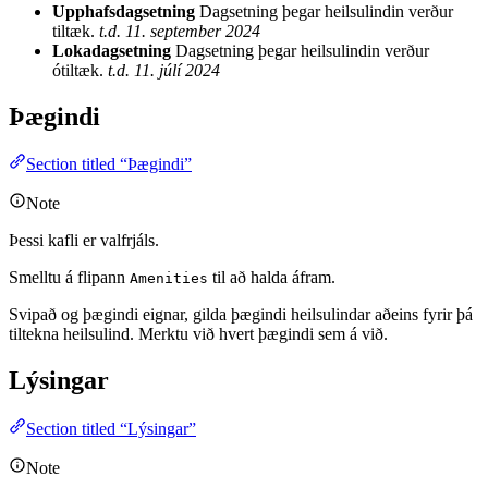
Upphafsdagsetning
Dagsetning þegar heilsulindin verður
tiltæk.
t.d. 11. september 2024
Lokadagsetning
Dagsetning þegar heilsulindin verður
ótiltæk.
t.d. 11. júlí 2024
Þægindi
Section titled “Þægindi”
Note
Þessi kafli er valfrjáls.
Smelltu á flipann
til að halda áfram.
Amenities
Svipað og þægindi eignar, gilda þægindi heilsulindar aðeins fyrir þá
tiltekna heilsulind. Merktu við hvert þægindi sem á við.
Lýsingar
Section titled “Lýsingar”
Note