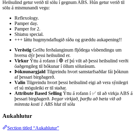
Heilsulind getur verið til sölu í gegnum ABS. Hún getur verið til
sölu á mismunandi vegu:
Reflexology.
Pamper day.
Pamper for 2.
Shiatsu special.
+++ láttu hugmyndaflugið ráða og græddu aukapening!!
Verðstig
Gefðu ferðalanginum fljótlega vísbendingu um
hversu dýr þessi heilsulind er.
Virkur
Ýttu á rofann í 🛑 ef þú vilt að þessi heilsulind verði
óaðgengileg til bókunar í öllum sölurásum.
Þóknunargjald
Tilgreindu hvort samstarfsaðilar fái þóknun
af þessari birgðagerð.
Valin
Tilgreindu hvort þessi heilsulind eigi að vera sýnilegri
ef sú möguleiki er til staðar.
Attribute Based Selling
Ýttu á rofann í ✅ til að virkja ABS á
þessari birgðagerð.
Þegar virkjað, þarftu að bæta við að
minnsta kosti 1 ABS hlut til sölu
Aukahlutur
Section titled “Aukahlutur”