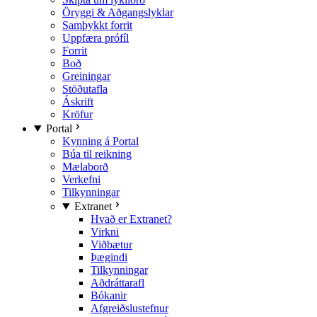
Öryggi & Aðgangslyklar
Samþykkt forrit
Uppfæra prófíl
Forrit
Boð
Greiningar
Stöðutafla
Áskrift
Kröfur
Portal
Kynning á Portal
Búa til reikning
Mælaborð
Verkefni
Tilkynningar
Extranet
Hvað er Extranet?
Virkni
Viðbætur
Þægindi
Tilkynningar
Aðdráttarafl
Bókanir
Afgreiðslustefnur