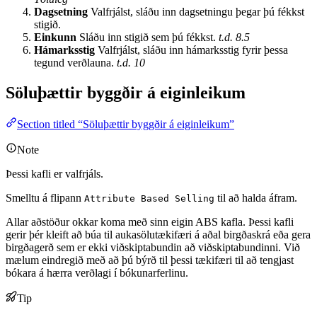
Dagsetning
Valfrjálst, sláðu inn dagsetningu þegar þú fékkst
stigið.
Einkunn
Sláðu inn stigið sem þú fékkst.
t.d. 8.5
Hámarksstig
Valfrjálst, sláðu inn hámarksstig fyrir þessa
tegund verðlauna.
t.d. 10
Söluþættir byggðir á eiginleikum
Section titled “Söluþættir byggðir á eiginleikum”
Note
Þessi kafli er valfrjáls.
Smelltu á flipann
til að halda áfram.
Attribute Based Selling
Allar aðstöður okkar koma með sinn eigin ABS kafla. Þessi kafli
gerir þér kleift að búa til aukasölutækifæri á aðal birgðaskrá eða gera
birgðagerð sem er ekki viðskiptabundin að viðskiptabundinni. Við
mælum eindregið með að þú býrð til þessi tækifæri til að tengjast
bókara á hærra verðlagi í bókunarferlinu.
Tip