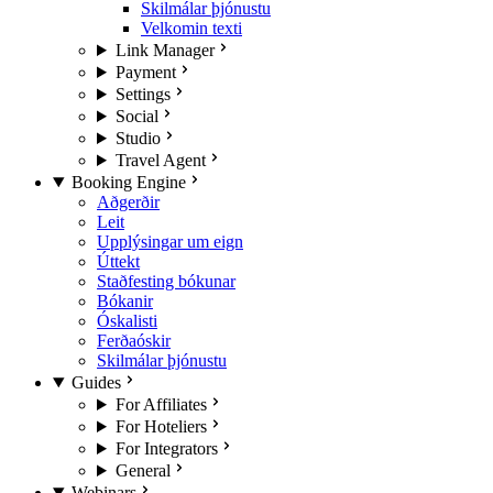
Skilmálar þjónustu
Velkomin texti
Link Manager
Payment
Settings
Social
Studio
Travel Agent
Booking Engine
Aðgerðir
Leit
Upplýsingar um eign
Úttekt
Staðfesting bókunar
Bókanir
Óskalisti
Ferðaóskir
Skilmálar þjónustu
Guides
For Affiliates
For Hoteliers
For Integrators
General
Webinars