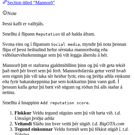
Section titled “Mannorð”
Note
Þessi kafli er valfrjáls.
Smelltu á flipann
til að halda áfram.
Reputation
Svona eins og í flipanum
, myndir þú nota þennan
Social media
flipa ef þessi heilsulind hefur sérstaka mannorðsstig eða
viðbótarviðurkenningar sem þú vilt leggja áherslu á hér.
Mannorð þitt er stafræna gjaldmiðillinn þinn og þú vilt geta tekið
það með þér hvert sem þú ferð. Mannorðsfærsla getur verið hvað
sem eignin þín vill taka sér heiður fyrir, eins og þriðja aðila einkunn
eða fyrir bakarakeppnina þar sem kokkurinn þinn vann gull. Í
þessum kafla getur þú bætt við stigum og röðun frá alls staðar á
netinu.
Smelltu á hnappinn
.
Add reputation score
Flokkur
Veldu tegund stigsins sem þú vilt bæta við.
t.d.
Umsögn þriðja aðila
Veitandi
Sláðu inn hver veitti þér stigið.
t.d. BigOTA.com
Tegund einkunnar
Veldu formið sem þú fékkst stigið í.
t.d.
Töluleg