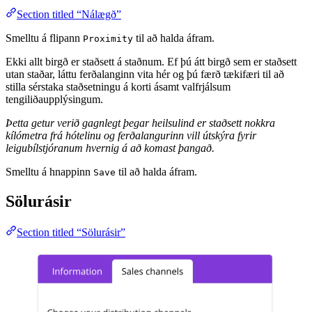
Section titled “Nálægð”
Smelltu á flipann
til að halda áfram.
Proximity
Ekki allt birgð er staðsett á staðnum. Ef þú átt birgð sem er staðsett
utan staðar, láttu ferðalanginn vita hér og þú færð tækifæri til að
stilla sérstaka staðsetningu á korti ásamt valfrjálsum
tengiliðaupplýsingum.
Þetta getur verið gagnlegt þegar heilsulind er staðsett nokkra
kílómetra frá hótelinu og ferðalangurinn vill útskýra fyrir
leigubílstjóranum hvernig á að komast þangað.
Smelltu á hnappinn
til að halda áfram.
Save
Sölurásir
Section titled “Sölurásir”