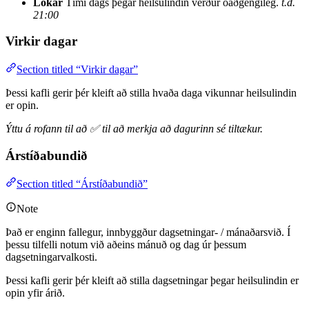
Lokar
Tími dags þegar heilsulindin verður óaðgengileg.
t.d.
21:00
Virkir dagar
Section titled “Virkir dagar”
Þessi kafli gerir þér kleift að stilla hvaða daga vikunnar heilsulindin
er opin.
Ýttu á rofann til að ✅ til að merkja að dagurinn sé tiltækur.
Árstíðabundið
Section titled “Árstíðabundið”
Note
Það er enginn fallegur, innbyggður dagsetningar- / mánaðarsvið. Í
þessu tilfelli notum við aðeins mánuð og dag úr þessum
dagsetningarvalkosti.
Þessi kafli gerir þér kleift að stilla dagsetningar þegar heilsulindin er
opin yfir árið.