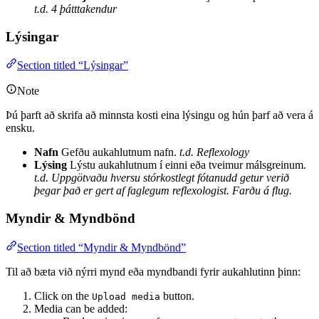
t.d. 4 þátttakendur
Lýsingar
Section titled “Lýsingar”
Note
Þú þarft að skrifa að minnsta kosti eina lýsingu og hún þarf að vera á
ensku.
Nafn
Gefðu aukahlutnum nafn.
t.d. Reflexology
Lýsing
Lýstu aukahlutnum í einni eða tveimur málsgreinum.
t.d. Uppgötvaðu hversu stórkostlegt fótanudd getur verið
þegar það er gert af faglegum reflexologist. Farðu á flug.
Myndir & Myndbönd
Section titled “Myndir & Myndbönd”
Til að bæta við nýrri mynd eða myndbandi fyrir aukahlutinn þinn:
Click on the
button.
Upload media
Media can be added: