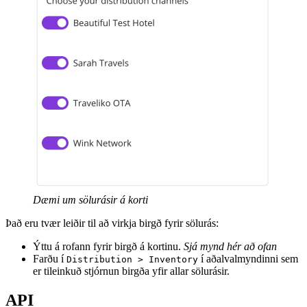
Dæmi um sölurásir á korti
Það eru tvær leiðir til að virkja birgð fyrir sölurás:
Ýttu á rofann fyrir birgð á kortinu.
Sjá mynd hér að ofan
Farðu í
í aðalvalmyndinni sem
Distribution > Inventory
er tileinkuð stjórnun birgða yfir allar sölurásir.
API