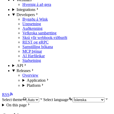
Hvernig á að gera
Integrations
Developers
Byggðu á Wink
Uppsetning
Auðkenning
Vefkroka samþætting
Skrá yfir webhook-viðburði
REST og gRPC
Samstilling bókana
MCP þjónar
AI Hæfileikar
Staðsetning
API
Releases
Overview
Application
Platform
RSS
Select theme
Select language
On this page