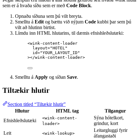
sem er á hvaða síðu sem er með
Code Block
.
Opnaðu síðuna sem þú vilt breyta.
Smelltu á
Edit
og bættu við nýjum
Code
kubbi þar sem þú
vilt að hlutinn birtist.
Límdu inn HTML hlutarins, til dæmis efnishleðslutæki:
<
wink-content-loader
layout
=
"
HOTEL
"
id
=
"
YOUR_LAYOUT_ID
"
></
wink-content-loader
>
Smelltu á
Apply
og síðan
Save
.
Tiltækir hlutir
Section titled “Tiltækir hlutir”
Hlutur
HTML tag
Tilgangur
Sýna hótelkort,
<wink-content-
Efnishleðslutæki
grindur, kort
loader>
Leitargluggi fyrir
Leit
<wink-lookup>
áfangastaði