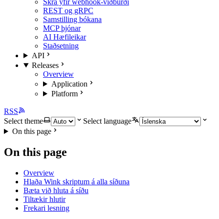
Skrá yfir webhook-viðburði
REST og gRPC
Samstilling bókana
MCP þjónar
AI Hæfileikar
Staðsetning
API
Releases
Overview
Application
Platform
RSS
Select theme
Select language
On this page
On this page
Overview
Hlaða Wink skriptum á alla síðuna
Bæta við hluta á síðu
Tiltækir hlutir
Frekari lesning