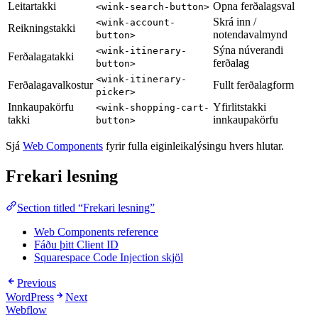
Leitartakki
Opna ferðalagsval
<wink-search-button>
Skrá inn /
<wink-account-
Reikningstakki
notendavalmynd
button>
Sýna núverandi
<wink-itinerary-
Ferðalagatakki
ferðalag
button>
<wink-itinerary-
Ferðalagavalkostur
Fullt ferðalagform
picker>
Innkaupakörfu
Yfirlitstakki
<wink-shopping-cart-
takki
innkaupakörfu
button>
Sjá
Web Components
fyrir fulla eiginleikalýsingu hvers hlutar.
Frekari lesning
Section titled “Frekari lesning”
Web Components reference
Fáðu þitt Client ID
Squarespace Code Injection skjöl
Previous
WordPress
Next
Webflow