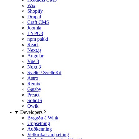
Wix
Shopify
Drupal
Craft CMS
Joomla
TYPO3
npm pakki
React
Next.js
Angular
Vue 3
Nuxt 3
Svelte / SvelteKit
Astro
Remix
Gatsby
Preact
SolidJS
Qwik
Developers
Byggðu á Wink
Uppsetning
Auðkenning
Vefkroka samþætting