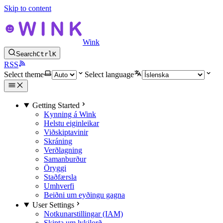
Skip to content
Wink
Search
Ctrl
K
RSS
Select theme
Select language
Getting Started
Kynning á Wink
Helstu eiginleikar
Viðskiptavinir
Skráning
Verðlagning
Samanburður
Öryggi
Staðfærsla
Umhverfi
Beiðni um eyðingu gagna
User Settings
Notkunarstillingar (IAM)
Skipta um lykilorð