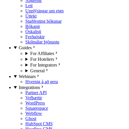
Aðgerðir
Leit
Upplýsingar um eign
Úttekt
Staðfesting bókunar
Bókanir
Óskalisti
Ferðaóskir
Skilmálar þjónustu
Guides
For Affiliates
For Hoteliers
For Integrators
General
Webinars
Hvernig á að gera
Integrations
Partner API
Vefþættir
WordPress
Squarespace
Webflow
Ghost
HubSpot CMS
Headless CMS