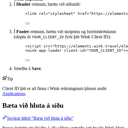
Í
Header
reitnum, bættu við stílsniði:
<
link
rel
=
"
stylesheet
"
href
=
"
https://elements
Í
Footer
reitnum, bættu við skriptinu og forritshleðslunni
(skiptu út
fyrir þitt Wink Client ID):
YOUR_CLIENT_ID
<
script
src
=
"
https://elements.wink.travel/ele
<
wink-app-loader
client-id
=
"
YOUR_CLIENT_ID
"
><
Smelltu á
Save
.
Tip
Client ID þitt er að finna í Wink reikningnum þínum undir
Applications
.
Bæta við hluta á síðu
Section titled “Bæta við hluta á síðu”
Þegar skriptin eru hlaðin á alla síðuna geturðu sett hvaða Wink hluta