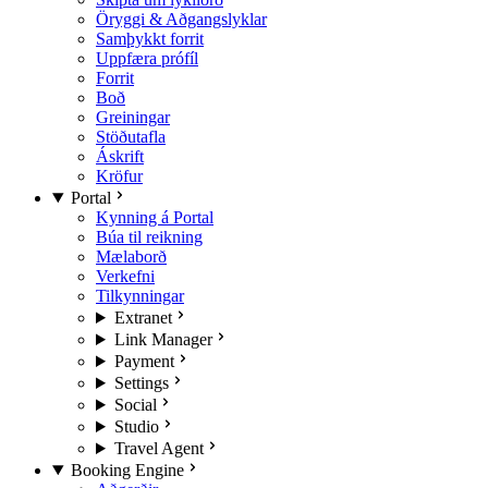
Öryggi & Aðgangslyklar
Samþykkt forrit
Uppfæra prófíl
Forrit
Boð
Greiningar
Stöðutafla
Áskrift
Kröfur
Portal
Kynning á Portal
Búa til reikning
Mælaborð
Verkefni
Tilkynningar
Extranet
Link Manager
Payment
Settings
Social
Studio
Travel Agent
Booking Engine