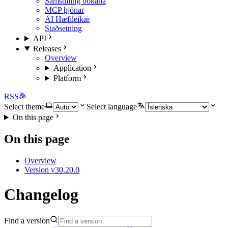
Samstilling bókana
MCP þjónar
AI Hæfileikar
Staðsetning
API
Releases
Overview
Application
Platform
RSS
Select theme
Select language
On this page
On this page
Overview
Version v30.20.0
Changelog
Find a version