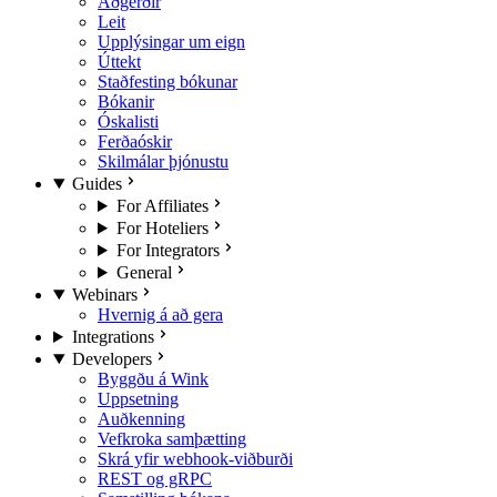
Aðgerðir
Leit
Upplýsingar um eign
Úttekt
Staðfesting bókunar
Bókanir
Óskalisti
Ferðaóskir
Skilmálar þjónustu
Guides
For Affiliates
For Hoteliers
For Integrators
General
Webinars
Hvernig á að gera
Integrations
Developers
Byggðu á Wink
Uppsetning
Auðkenning
Vefkroka samþætting
Skrá yfir webhook-viðburði
REST og gRPC