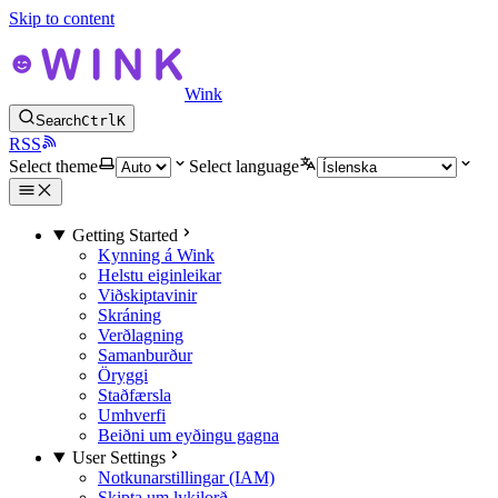
Skip to content
Wink
Search
Ctrl
K
RSS
Select theme
Select language
Getting Started
Kynning á Wink
Helstu eiginleikar
Viðskiptavinir
Skráning
Verðlagning
Samanburður
Öryggi
Staðfærsla
Umhverfi
Beiðni um eyðingu gagna
User Settings
Notkunarstillingar (IAM)
Skipta um lykilorð