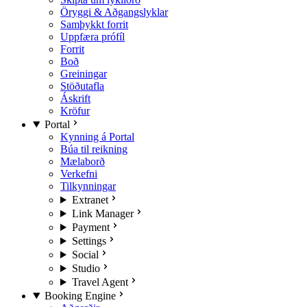
Öryggi & Aðgangslyklar
Samþykkt forrit
Uppfæra prófíl
Forrit
Boð
Greiningar
Stöðutafla
Áskrift
Kröfur
Portal
Kynning á Portal
Búa til reikning
Mælaborð
Verkefni
Tilkynningar
Extranet
Link Manager
Payment
Settings
Social
Studio
Travel Agent
Booking Engine