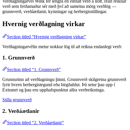
Verðlagningarvél Wink fer lengra en einfalt verð á nótt. Hún reiknar
verð sem ferðamaður sér með því að sameina mörg verðlög —
grunnverð, verðáætlanir, kynningar og herbergisstillingar.
Hvernig verðlagning virkar
Section titled “Hvernig verðlagning virkar”
Verðlagningarvélin metur nokkur lög til að reikna endanlegt verð:
1. Grunnverð
Section titled “1. Grunnverð”
Grunnurinn að verðlagningu þinni. Grunnverð skilgreina grunnverð
fyrir hvern herbergistegund eða birgðahlut. Þú setur þau upp í
Extranet og þau eru upphafspunktur allra verðreikninga.
Stilla grunnverð
2. Verðáætlanir
Section titled “2. Verðáætlanir”