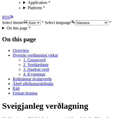
Application
Platform
RSS
Select theme
Select language
On this page
On this page
Overview
Hvernig verðlagning virkar
1. Grunnverð
2. Verðáætlanir
3. Daglegt verð
4. Kynningar
Reikningur dvalarverðs
Áhrif afbókunarskilmála
Ráð
Frekari lesning
Sveigjanleg verðlagning