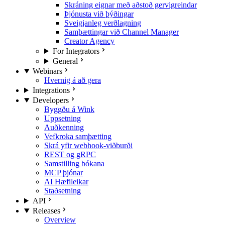
Skráning eignar með aðstoð gervigreindar
Þjónusta við þýðingar
Sveigjanleg verðlagning
Samþættingar við Channel Manager
Creator Agency
For Integrators
General
Webinars
Hvernig á að gera
Integrations
Developers
Byggðu á Wink
Uppsetning
Auðkenning
Vefkroka samþætting
Skrá yfir webhook-viðburði
REST og gRPC
Samstilling bókana
MCP þjónar
AI Hæfileikar
Staðsetning
API
Releases
Overview