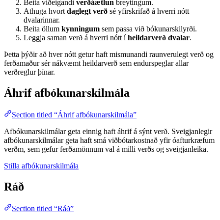
Beita viðeigandi
verðáætlun
breytingum.
Athuga hvort
daglegt verð
sé yfirskrifað á hverri nótt
dvalarinnar.
Beita öllum
kynningum
sem passa við bókunarskilyrði.
Leggja saman verð á hverri nótt í
heildarverð dvalar
.
Þetta þýðir að hver nótt getur haft mismunandi raunverulegt verð og
ferðamaður sér nákvæmt heildarverð sem endurspeglar allar
verðreglur þínar.
Áhrif afbókunarskilmála
Section titled “Áhrif afbókunarskilmála”
Afbókunarskilmálar geta einnig haft áhrif á sýnt verð. Sveigjanlegir
afbókunarskilmálar geta haft smá viðbótarkostnað yfir óafturkræfum
verðm, sem gefur ferðamönnum val á milli verðs og sveigjanleika.
Stilla afbókunarskilmála
Ráð
Section titled “Ráð”