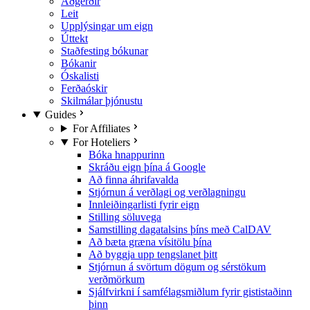
Aðgerðir
Leit
Upplýsingar um eign
Úttekt
Staðfesting bókunar
Bókanir
Óskalisti
Ferðaóskir
Skilmálar þjónustu
Guides
For Affiliates
For Hoteliers
Bóka hnappurinn
Skráðu eign þína á Google
Að finna áhrifavalda
Stjórnun á verðlagi og verðlagningu
Innleiðingarlisti fyrir eign
Stilling söluvega
Samstilling dagatalsins þíns með CalDAV
Að bæta græna vísitölu þína
Að byggja upp tengslanet þitt
Stjórnun á svörtum dögum og sérstökum
verðmörkum
Sjálfvirkni í samfélagsmiðlum fyrir gististaðinn
þinn