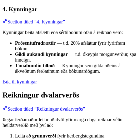
4. Kynningar
Section titled “4. Kynningar”
Kynningar beita afslætti eða sértilboðum ofan á reiknað verð:
Prósentufradrættir
— t.d. 20% afsláttur fyrir fyrirfram
bókun.
Gildi-aukandi kynningar
— t.d. ókeypis morgunverður, spa
inneign.
Tímabundin tilboð
— Kynningar sem gilda aðeins á
ákveðnum ferðatímum eða bókunardögum.
Búa til kynningar
Reikningur dvalarverðs
Section titled “Reikningur dvalarverðs”
Þegar ferðamaður leitar að dvöl yfir marga daga reiknar vélin
heildarverðið með því að:
Leita að
grunnverði
fyrir herbergistegundina.