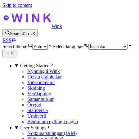
Skip to content
Wink
Search
Ctrl
K
RSS
Select theme
Select language
Getting Started
Kynning á Wink
Helstu eiginleikar
Viðskiptavinir
Skráning
Verðlagning
Samanburður
Öryggi
Staðfærsla
Umhverfi
Beiðni um eyðingu gagna
User Settings
Notkunarstillingar (IAM)
Skipta um lykilorð