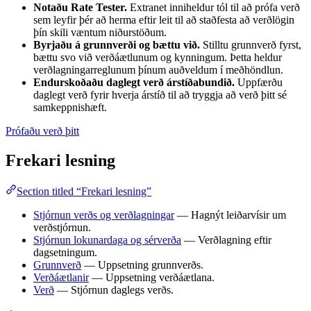
Notaðu Rate Tester.
Extranet inniheldur tól til að prófa verð
sem leyfir þér að herma eftir leit til að staðfesta að verðlögin
þín skili væntum niðurstöðum.
Byrjaðu á grunnverði og bættu við.
Stilltu grunnverð fyrst,
bættu svo við verðáætlunum og kynningum. Þetta heldur
verðlagningarreglunum þínum auðveldum í meðhöndlun.
Endurskoðaðu daglegt verð árstíðabundið.
Uppfærðu
daglegt verð fyrir hverja árstíð til að tryggja að verð þitt sé
samkeppnishæft.
Prófaðu verð þitt
Frekari lesning
Section titled “Frekari lesning”
Stjórnun verðs og verðlagningar
— Hagnýt leiðarvísir um
verðstjórnun.
Stjórnun lokunardaga og sérverða
— Verðlagning eftir
dagsetningum.
Grunnverð
— Uppsetning grunnverðs.
Verðáætlanir
— Uppsetning verðáætlana.
Verð
— Stjórnun daglegs verðs.