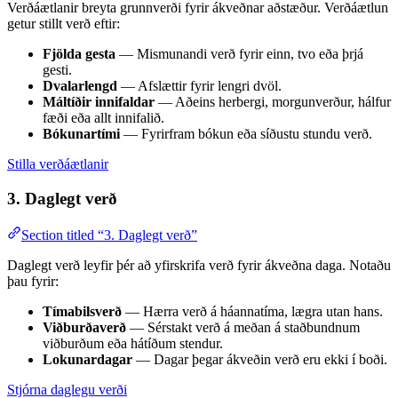
Verðáætlanir breyta grunnverði fyrir ákveðnar aðstæður. Verðáætlun
getur stillt verð eftir:
Fjölda gesta
— Mismunandi verð fyrir einn, tvo eða þrjá
gesti.
Dvalarlengd
— Afslættir fyrir lengri dvöl.
Máltíðir innifaldar
— Aðeins herbergi, morgunverður, hálfur
fæði eða allt innifalið.
Bókunartími
— Fyrirfram bókun eða síðustu stundu verð.
Stilla verðáætlanir
3. Daglegt verð
Section titled “3. Daglegt verð”
Daglegt verð leyfir þér að yfirskrifa verð fyrir ákveðna daga. Notaðu
þau fyrir:
Tímabilsverð
— Hærra verð á háannatíma, lægra utan hans.
Viðburðaverð
— Sérstakt verð á meðan á staðbundnum
viðburðum eða hátíðum stendur.
Lokunardagar
— Dagar þegar ákveðin verð eru ekki í boði.
Stjórna daglegu verði