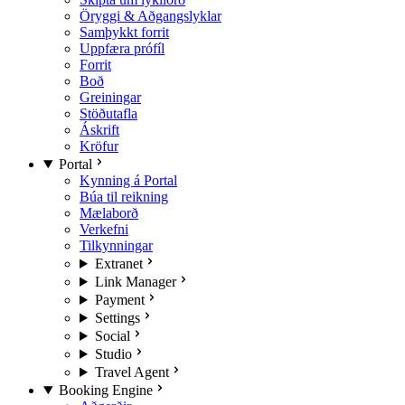
Öryggi & Aðgangslyklar
Samþykkt forrit
Uppfæra prófíl
Forrit
Boð
Greiningar
Stöðutafla
Áskrift
Kröfur
Portal
Kynning á Portal
Búa til reikning
Mælaborð
Verkefni
Tilkynningar
Extranet
Link Manager
Payment
Settings
Social
Studio
Travel Agent
Booking Engine