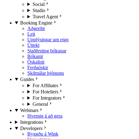
Social
Studio
Travel Agent
Booking Engine
Aðgerðir
Leit
Upplýsingar um eign
Úttekt
Staðfesting bókunar
Bókanir
Óskalisti
Ferðaóskir
Skilmálar þjónustu
Guides
For Affiliates
For Hoteliers
For Integrators
General
Webinars
Hvernig á að gera
Integrations
Developers
Byggðu á Wink