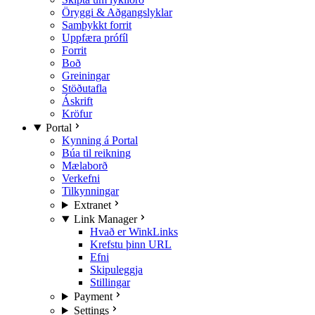
Öryggi & Aðgangslyklar
Samþykkt forrit
Uppfæra prófíl
Forrit
Boð
Greiningar
Stöðutafla
Áskrift
Kröfur
Portal
Kynning á Portal
Búa til reikning
Mælaborð
Verkefni
Tilkynningar
Extranet
Link Manager
Hvað er WinkLinks
Krefstu þinn URL
Efni
Skipuleggja
Stillingar
Payment
Settings