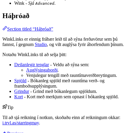
Wink -
Sjá
.
Advanced
Háþróað
Section titled “Háþróað”
WinkLinks er einnig frábær leið til að sýna ferðavörur sem þú
fannst, í gegnum
Studio
, og vilt auglýsa fyrir áhorfendum þínum.
Notaðu WinkLinks til að selja þitt:
Deilanlegir tenglar
- Veldu að sýna sem:
Auglýsingaborði
.
Venjulegur tengill með rauntímaverðbreytingum.
Spjöld
- Bókanleg spjöld með rauntíma verð- og
framboðsupplýsingum.
Grindur
- Grind með bókanlegum spjöldum.
Kort
- Kort með merkjum sem opnast í bókanleg spjöld.
Tip
Til að sjá reikning í notkun, skoðaðu einn af reikningum okkar:
i.trvl.as/starringmay
.