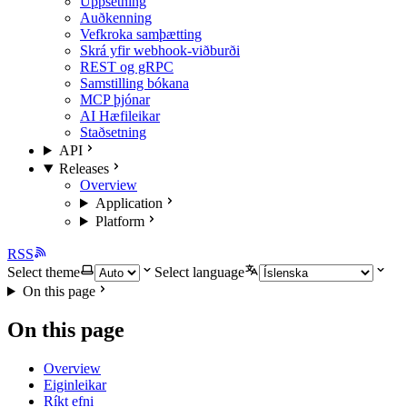
Uppsetning
Auðkenning
Vefkroka samþætting
Skrá yfir webhook-viðburði
REST og gRPC
Samstilling bókana
MCP þjónar
AI Hæfileikar
Staðsetning
API
Releases
Overview
Application
Platform
RSS
Select theme
Select language
On this page
On this page
Overview
Eiginleikar
Ríkt efni