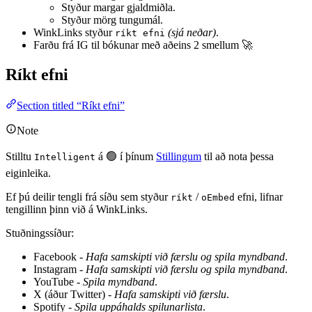
Styður margar gjaldmiðla.
Styður mörg tungumál.
WinkLinks styður
(sjá neðar)
.
ríkt efni
Farðu frá IG til bókunar með aðeins 2 smellum 🚀
Ríkt efni
Section titled “Ríkt efni”
Note
Stilltu
á 🟢 í þínum
Stillingum
til að nota þessa
Intelligent
eiginleika.
Ef þú deilir tengli frá síðu sem styður
/
efni, lifnar
ríkt
oEmbed
tengillinn þinn við á WinkLinks.
Stuðningssíður:
Facebook -
Hafa samskipti við færslu og spila myndband
.
Instagram -
Hafa samskipti við færslu og spila myndband
.
YouTube -
Spila myndband
.
X (áður Twitter) -
Hafa samskipti við færslu
.
Spotify -
Spila uppáhalds spilunarlista
.