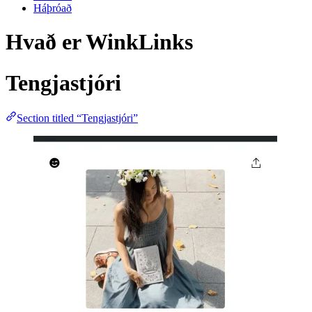
Háþróað
Hvað er WinkLinks
Tengjastjóri
Section titled “Tengjastjóri”