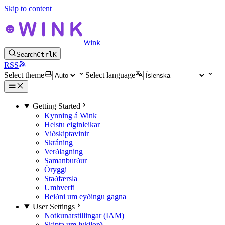
Skip to content
Wink
Search
Ctrl
K
RSS
Select theme
Select language
Getting Started
Kynning á Wink
Helstu eiginleikar
Viðskiptavinir
Skráning
Verðlagning
Samanburður
Öryggi
Staðfærsla
Umhverfi
Beiðni um eyðingu gagna
User Settings
Notkunarstillingar (IAM)
Skipta um lykilorð