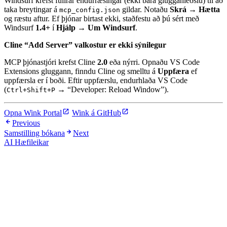
Windsurf krefst fullrar endurræsingar (ekki bara gluggahleðslu) til að
taka breytingar á
gildar. Notaðu
Skrá → Hætta
mcp_config.json
og ræstu aftur. Ef þjónar birtast ekki, staðfestu að þú sért með
Windsurf
1.4+
í
Hjálp → Um Windsurf
.
Cline “Add Server” valkostur er ekki sýnilegur
MCP þjónastjóri krefst Cline
2.0
eða nýrri. Opnaðu VS Code
Extensions gluggann, finndu Cline og smelltu á
Uppfæra
ef
uppfærsla er í boði. Eftir uppfærslu, endurhlaða VS Code
(
→ “Developer: Reload Window”).
Ctrl+Shift+P
Opna Wink Portal
Wink á GitHub
Previous
Samstilling bókana
Next
AI Hæfileikar