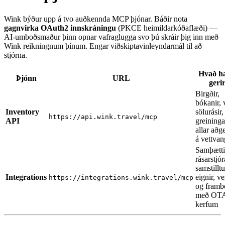
Wink býður upp á tvo auðkennda MCP þjónar. Báðir nota
gagnvirka OAuth2 innskráningu
(PKCE heimildarkóðaflæði) —
AI-umboðsmaður þinn opnar vafraglugga svo þú skráir þig inn með
Wink reikningnum þínum. Engar viðskiptavinleyndarmál til að
stjórna.
Hvað h
Þjónn
URL
geri
Birgðir,
bókanir, 
Inventory
sölurásir,
https://api.wink.travel/mcp
API
greininga
allar aðg
á vettvan
Samþætti
rásarstjó
samstilltu
Integrations
eignir, v
https://integrations.wink.travel/mcp
og framb
með OT
kerfum