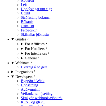
Aðgerðir
Leit
Upplýsingar um eign
Úttekt
Staðfesting bókunar
Bókanir
Óskalisti
Ferðaóskir
Skilmálar þjónustu
Guides
For Affiliates
For Hoteliers
For Integrators
General
Webinars
Hvernig á að gera
Integrations
Developers
Byggðu á Wink
Uppsetning
Auðkenning
Vefkroka samþætting
Skrá yfir webhook-viðburði
REST og gRPC