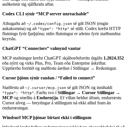
auðkennir sig sjálfkrafa aftur.
Codex CLI sýnir “MCP server unreachable”
Athugaðu að
sé gilt JSON (engin
~/.codex/config.json
aukakomma) og að
sé stillt. Codex krefst HTTP
"type": "http"
flutnings fyrir fjarþjóna; stdio flutningur er aðeins fyrir staðbundna
keyrslu.
ChatGPT “Connectors” valmynd vantar
MCP stuðningur krefst ChatGPT skjáborðsforrits útgáfu
1.2024.352
eða nýrri og virks Plus, Pro, Team eða Enterprise áskriftar.
Uppfærðu forritið og staðfestu áætlun í Stillingar → Reikningur.
Cursor þjónn sýnir rauðan / “Failed to connect”
Staðfestu að
sé gilt JSON og innihaldi
~/.cursor/mcp.json
. Farðu svo í
Stillingar → Cursor Stillingar →
"type": "http"
MCP
og smelltu á
Endurnýja
. Ef villan heldur áfram, endurræstu
Cursor alveg — breytingar á stillingum ná ekki alltaf fram án
endurræsingar.
Windsurf MCP þjónar birtast ekki í stillingum