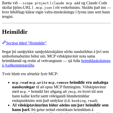
Bættu við
í
og Claude Code
--scope project
claude mcp add
skrifar þjóns-URL í
í rót verkefnisins. Skráðu það inn —
.mcp.json
hver liðsfélagi klárar eigin vafra-innskráningu í fyrsta sinn sem hann
tengist.
Heimildir
Section titled “Heimildir”
Þegar þú samþykkir samþykkisskjáinn sérðu sundurliðun á því sem
umboðsmaðurinn biður um. MCP viðskiptavinir nota sama
heimildamál og restin af vettvangnum — sjá fulla
heimildaskráningu
á Auðkenningarsíðu
.
Tveir hlutir eru sértækir fyrir MCP:
heimildir eru aukalega
mcp.read
mcp.write
mcp.remove
nauðsynlegar
til að opna MCP flutninginn. Viðskiptavinur
með
heimild fær aðgang að
, en hvert tól sem
mcp.*
/mcp
hann kallar krefst samt viðeigandi hlutaheimildar
endapunktsins sem það umlykur (t.d.
).
booking.read
AI viðskiptavinurinn biður aðeins um þær heimildir sem
hann þarf.
Þú getur neitað einstökum heimildum á