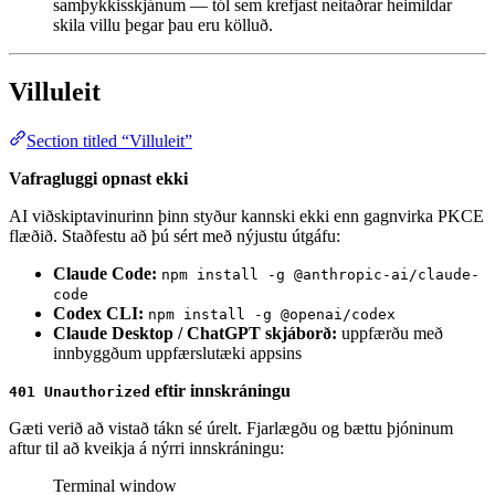
samþykkisskjánum — tól sem krefjast neitaðrar heimildar
skila villu þegar þau eru kölluð.
Villuleit
Section titled “Villuleit”
Vafragluggi opnast ekki
AI viðskiptavinurinn þinn styður kannski ekki enn gagnvirka PKCE
flæðið. Staðfestu að þú sért með nýjustu útgáfu:
Claude Code:
npm install -g @anthropic-ai/claude-
code
Codex CLI:
npm install -g @openai/codex
Claude Desktop / ChatGPT skjáborð:
uppfærðu með
innbyggðum uppfærslutæki appsins
eftir innskráningu
401 Unauthorized
Gæti verið að vistað tákn sé úrelt. Fjarlægðu og bættu þjóninum
aftur til að kveikja á nýrri innskráningu:
Terminal window