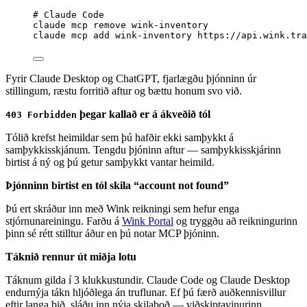
# Claude Code
claude
mcp
remove
wink-inventory
claude
mcp
add
wink-inventory
https://api.wink.tra
Fyrir Claude Desktop og ChatGPT, fjarlægðu þjónninn úr
stillingum, ræstu forritið aftur og bættu honum svo við.
þegar kallað er á ákveðið tól
403 Forbidden
Tólið krefst heimildar sem þú hafðir ekki samþykkt á
samþykkisskjánum. Tengdu þjóninn aftur — samþykkisskjárinn
birtist á ný og þú getur samþykkt vantar heimild.
Þjónninn birtist en tól skila “account not found”
Þú ert skráður inn með Wink reikningi sem hefur enga
stjórnunareiningu. Farðu á
Wink Portal
og tryggðu að reikningurinn
þinn sé rétt stilltur áður en þú notar MCP þjóninn.
Táknið rennur út miðja lotu
Táknum gilda í 3 klukkustundir. Claude Code og Claude Desktop
endurnýja tákn hljóðlega án truflunar. Ef þú færð auðkennisvillur
eftir langa bið, sláðu inn nýja skilaboð — viðskiptavinurinn