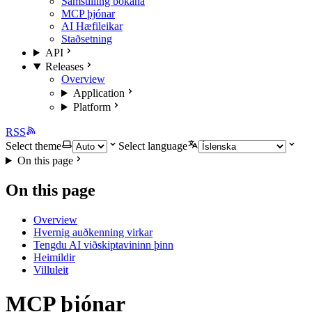
Samstilling bókana
MCP þjónar
AI Hæfileikar
Staðsetning
API
Releases
Overview
Application
Platform
RSS
Select theme
Select language
On this page
On this page
Overview
Hvernig auðkenning virkar
Tengdu AI viðskiptavininn þinn
Heimildir
Villuleit
MCP þjónar