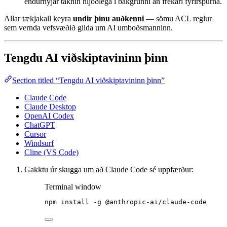
endurnýjar táknin hljóðlega í bakgrunni án frekari fyrirspurna.
Allar tækjakall keyra
undir þínu auðkenni
— sömu ACL reglur
sem vernda vefsvæðið gilda um AI umboðsmanninn.
Tengdu AI viðskiptavininn þinn
Section titled “Tengdu AI viðskiptavininn þinn”
Claude Code
Claude Desktop
OpenAI Codex
ChatGPT
Cursor
Windsurf
Cline (VS Code)
Gakktu úr skugga um að Claude Code sé uppfærður:
Terminal window
npm
install
-g
@anthropic-ai/claude-code