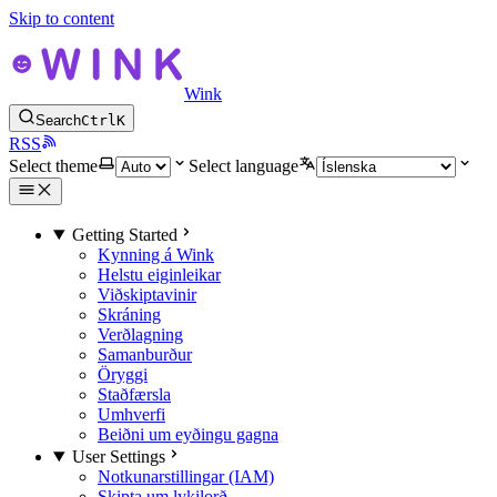
Skip to content
Wink
Search
Ctrl
K
RSS
Select theme
Select language
Getting Started
Kynning á Wink
Helstu eiginleikar
Viðskiptavinir
Skráning
Verðlagning
Samanburður
Öryggi
Staðfærsla
Umhverfi
Beiðni um eyðingu gagna
User Settings
Notkunarstillingar (IAM)
Skipta um lykilorð