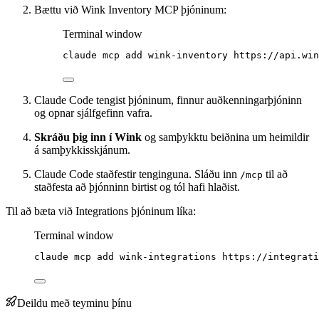
Bættu við Wink Inventory MCP þjóninum:
Terminal window
claude
mcp
add
wink-inventory
https://api.win
Claude Code tengist þjóninum, finnur auðkenningarþjóninn
og opnar sjálfgefinn vafra.
Skráðu þig inn í Wink
og samþykktu beiðnina um heimildir
á samþykkisskjánum.
Claude Code staðfestir tenginguna. Sláðu inn
til að
/mcp
staðfesta að þjónninn birtist og tól hafi hlaðist.
Til að bæta við Integrations þjóninum líka:
Terminal window
claude
mcp
add
wink-integrations
https://integrati
Deildu með teyminu þínu