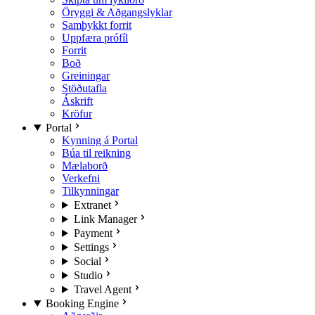
Öryggi & Aðgangslyklar
Samþykkt forrit
Uppfæra prófíl
Forrit
Boð
Greiningar
Stöðutafla
Áskrift
Kröfur
Portal
Kynning á Portal
Búa til reikning
Mælaborð
Verkefni
Tilkynningar
Extranet
Link Manager
Payment
Settings
Social
Studio
Travel Agent
Booking Engine