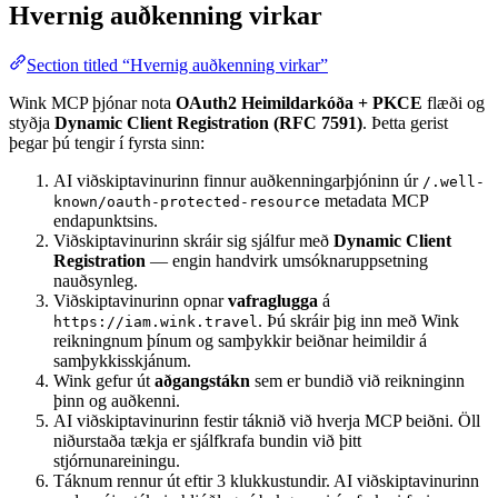
Hvernig auðkenning virkar
Section titled “Hvernig auðkenning virkar”
Wink MCP þjónar nota
OAuth2 Heimildarkóða + PKCE
flæði og
styðja
Dynamic Client Registration (RFC 7591)
. Þetta gerist
þegar þú tengir í fyrsta sinn:
AI viðskiptavinurinn finnur auðkenningarþjóninn úr
/.well-
metadata MCP
known/oauth-protected-resource
endapunktsins.
Viðskiptavinurinn skráir sig sjálfur með
Dynamic Client
Registration
— engin handvirk umsóknaruppsetning
nauðsynleg.
Viðskiptavinurinn opnar
vafraglugga
á
. Þú skráir þig inn með Wink
https://iam.wink.travel
reikningnum þínum og samþykkir beiðnar heimildir á
samþykkisskjánum.
Wink gefur út
aðgangstákn
sem er bundið við reikninginn
þinn og auðkenni.
AI viðskiptavinurinn festir táknið við hverja MCP beiðni. Öll
niðurstaða tækja er sjálfkrafa bundin við þitt
stjórnunareiningu.
Táknum rennur út eftir 3 klukkustundir. AI viðskiptavinurinn