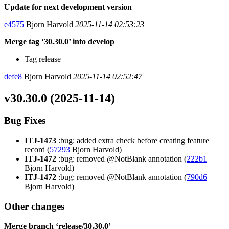
Update for next development version
e4575
Bjorn Harvold
2025-11-14 02:53:23
Merge tag ‘30.30.0’ into develop
Tag release
defe8
Bjorn Harvold
2025-11-14 02:52:47
v30.30.0 (2025-11-14)
Bug Fixes
ITJ-1473
:bug: added extra check before creating feature
record (
57293
Bjorn Harvold)
ITJ-1472
:bug: removed @NotBlank annotation (
222b1
Bjorn Harvold)
ITJ-1472
:bug: removed @NotBlank annotation (
790d6
Bjorn Harvold)
Other changes
Merge branch ‘release/30.30.0’