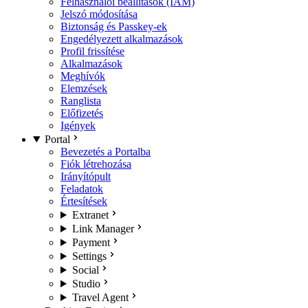
Felhasználói beállítások (IAM)
Jelszó módosítása
Biztonság és Passkey-ek
Engedélyezett alkalmazások
Profil frissítése
Alkalmazások
Meghívók
Elemzések
Ranglista
Előfizetés
Igények
Portal
Bevezetés a Portalba
Fiók létrehozása
Irányítópult
Feladatok
Értesítések
Extranet
Link Manager
Payment
Settings
Social
Studio
Travel Agent