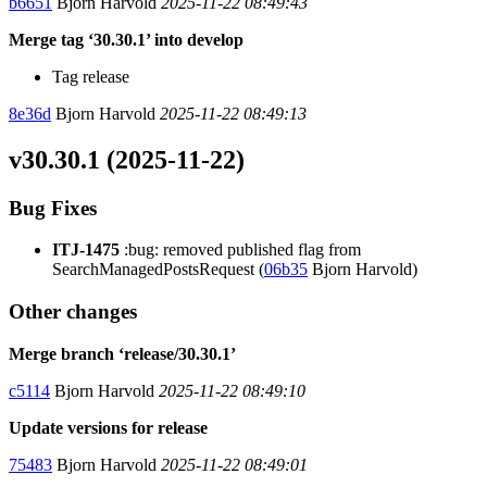
b6651
Bjorn Harvold
2025-11-22 08:49:43
Merge tag ‘30.30.1’ into develop
Tag release
8e36d
Bjorn Harvold
2025-11-22 08:49:13
v30.30.1 (2025-11-22)
Bug Fixes
ITJ-1475
:bug: removed published flag from
SearchManagedPostsRequest (
06b35
Bjorn Harvold)
Other changes
Merge branch ‘release/30.30.1’
c5114
Bjorn Harvold
2025-11-22 08:49:10
Update versions for release
75483
Bjorn Harvold
2025-11-22 08:49:01