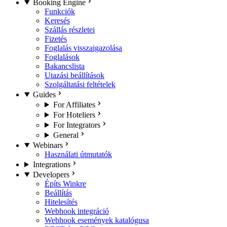
Booking Engine
Funkciók
Keresés
Szállás részletei
Fizetés
Foglalás visszaigazolása
Foglalások
Bakancslista
Utazási beállítások
Szolgáltatási feltételek
Guides
For Affiliates
For Hoteliers
For Integrators
General
Webinars
Használati útmutatók
Integrations
Developers
Építs Winkre
Beállítás
Hitelesítés
Webhook integráció
Webhook események katalógusa