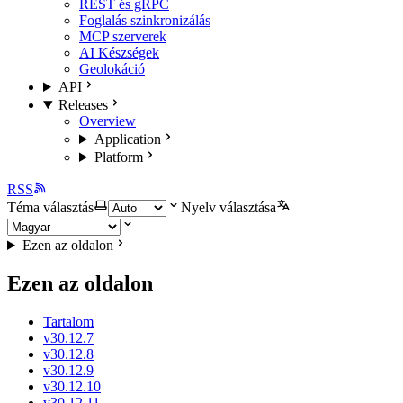
REST és gRPC
Foglalás szinkronizálás
MCP szerverek
AI Készségek
Geolokáció
API
Releases
Overview
Application
Platform
RSS
Téma választás
Nyelv választása
Ezen az oldalon
Ezen az oldalon
Tartalom
v30.12.7
v30.12.8
v30.12.9
v30.12.10
v30.12.11