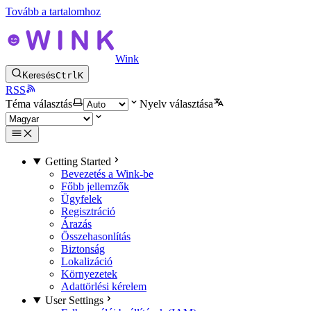
Tovább a tartalomhoz
Wink
Keresés
Ctrl
K
RSS
Téma választás
Nyelv választása
Getting Started
Bevezetés a Wink-be
Főbb jellemzők
Ügyfelek
Regisztráció
Árazás
Összehasonlítás
Biztonság
Lokalizáció
Környezetek
Adattörlési kérelem
User Settings