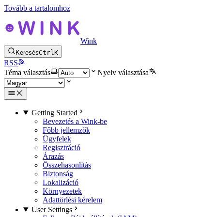
Tovább a tartalomhoz
Wink
Keresés
Ctrl
K
RSS
Téma választás
Nyelv választása
Getting Started
Bevezetés a Wink-be
Főbb jellemzők
Ügyfelek
Regisztráció
Árazás
Összehasonlítás
Biztonság
Lokalizáció
Környezetek
Adattörlési kérelem
User Settings