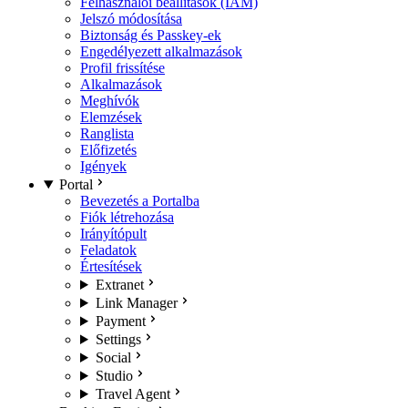
Felhasználói beállítások (IAM)
Jelszó módosítása
Biztonság és Passkey-ek
Engedélyezett alkalmazások
Profil frissítése
Alkalmazások
Meghívók
Elemzések
Ranglista
Előfizetés
Igények
Portal
Bevezetés a Portalba
Fiók létrehozása
Irányítópult
Feladatok
Értesítések
Extranet
Link Manager
Payment
Settings
Social
Studio
Travel Agent