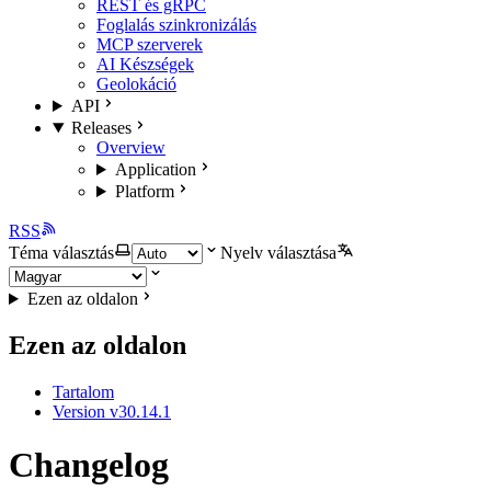
REST és gRPC
Foglalás szinkronizálás
MCP szerverek
AI Készségek
Geolokáció
API
Releases
Overview
Application
Platform
RSS
Téma választás
Nyelv választása
Ezen az oldalon
Ezen az oldalon
Tartalom
Version v30.14.1
Changelog