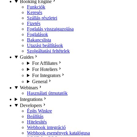
Booking Engine
Funkciók
Keresés
Szállás részletei
Fizetés
Foglalás visszaigazolása
Foglalások
Bakancslista
Utazási beállítások
Szolgáltatási feltételek
Guides
For Affiliates
For Hoteliers
For Integrators
General
Webinars
Használati útmutatók
Integrations
Developers
Építs Winkre
Beállítás
Hitelesítés
Webhook integráció
Webhook események katalógusa