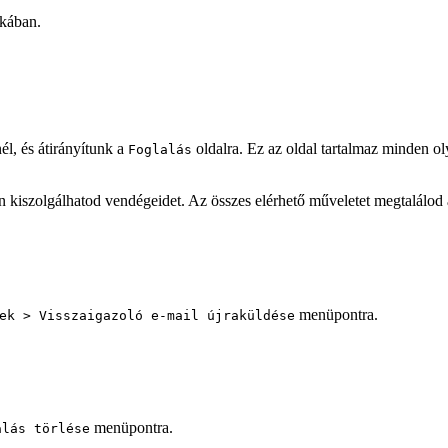
rkában.
nél, és átirányítunk a
oldalra. Ez az oldal tartalmaz minden o
Foglalás
 kiszolgálhatod vendégeidet. Az összes elérhető műveletet megtalálod a
menüpontra.
ek > Visszaigazoló e-mail újraküldése
menüpontra.
alás törlése