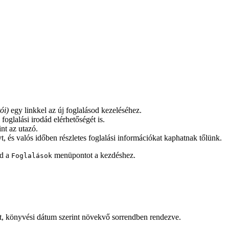
ói)
egy linkkel az új foglalásod kezeléséhez.
oglalási irodád elérhetőségét is.
nt az utazó.
és valós időben részletes foglalási információkat kaphatnak tőlünk.
zd a
menüpontot a kezdéshez.
Foglalások
dat, könyvési dátum szerint növekvő sorrendben rendezve.