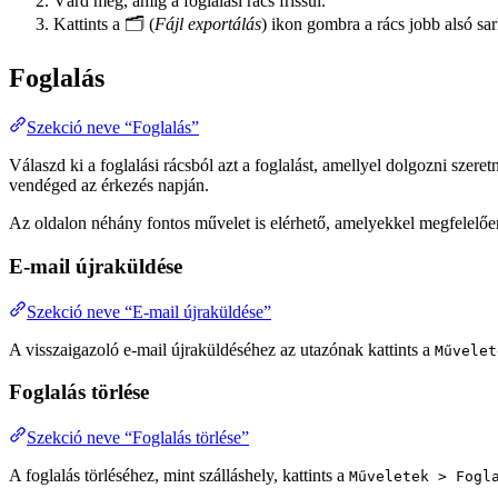
Várd meg, amíg a foglalási rács frissül.
Kattints a 🗂️ (
Fájl exportálás
) ikon gombra a rács jobb alsó sa
Foglalás
Szekció neve “Foglalás”
Válaszd ki a foglalási rácsból azt a foglalást, amellyel dolgozni szeret
vendéged az érkezés napján.
Az oldalon néhány fontos művelet is elérhető, amelyekkel megfelelően
E-mail újraküldése
Szekció neve “E-mail újraküldése”
A visszaigazoló e-mail újraküldéséhez az utazónak kattints a
Művelet
Foglalás törlése
Szekció neve “Foglalás törlése”
A foglalás törléséhez, mint szálláshely, kattints a
Műveletek > Fogl