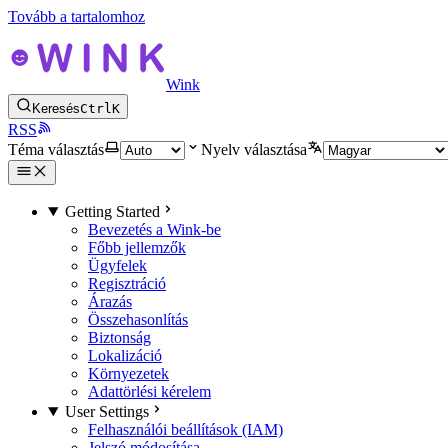
Tovább a tartalomhoz
Wink
Keresés
Ctrl
K
RSS
Téma választás
Nyelv választása
Getting Started
Bevezetés a Wink-be
Főbb jellemzők
Ügyfelek
Regisztráció
Árazás
Összehasonlítás
Biztonság
Lokalizáció
Környezetek
Adattörlési kérelem
User Settings
Felhasználói beállítások (IAM)
Jelszó módosítása