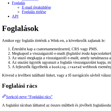
Foglalás
E-mail újraküldése
Foglalás törlése
API
Foglalások
Amikor egy foglalás történik a Wink-en, a következők zajlanak le:
Értesítést kap a csatornamenedzsered, CRS vagy PMS.
Megkapod a visszaigazoló e-mailt
(foglalási iroda kapcsolattart
Az utazó megkapja a visszaigazoló e-mailt, amely tartalmazza a f
Az utazási ügynök ugyanazt a foglalás visszaigazolást kapja, mi
A fejlesztők figyelhetik a
webhook eseményt, 
booking.created
Kövesd a levélben található linket, vagy a fő navigációs sávból válas
Foglalási rács
Szekció neve “Foglalási rács”
A foglalási rácsban láthatod az összes múltbeli és jövőbeli foglaláso