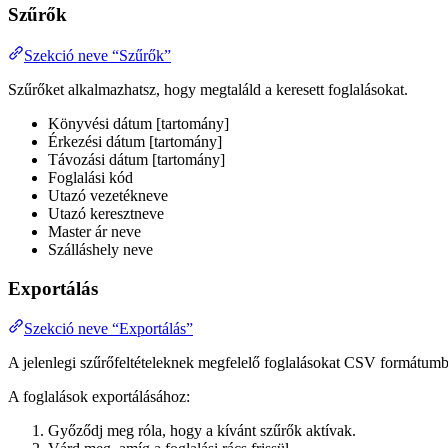
Szűrők
Szekció neve “Szűrők”
Szűrőket alkalmazhatsz, hogy megtaláld a keresett foglalásokat.
Könyvési dátum [tartomány]
Érkezési dátum [tartomány]
Távozási dátum [tartomány]
Foglalási kód
Utazó vezetékneve
Utazó keresztneve
Master ár neve
Szálláshely neve
Exportálás
Szekció neve “Exportálás”
A jelenlegi szűrőfeltételeknek megfelelő foglalásokat CSV formátumb
A foglalások exportálásához:
Győződj meg róla, hogy a kívánt szűrők aktívak.