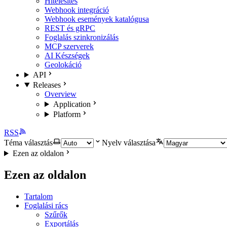
Hitelesítés
Webhook integráció
Webhook események katalógusa
REST és gRPC
Foglalás szinkronizálás
MCP szerverek
AI Készségek
Geolokáció
API
Releases
Overview
Application
Platform
RSS
Téma választás
Nyelv választása
Ezen az oldalon
Ezen az oldalon
Tartalom
Foglalási rács
Szűrők
Exportálás