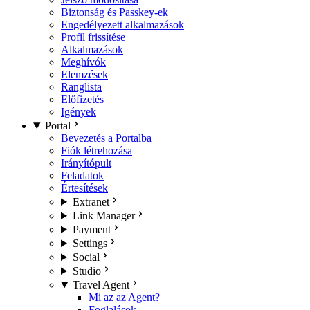
Biztonság és Passkey-ek
Engedélyezett alkalmazások
Profil frissítése
Alkalmazások
Meghívók
Elemzések
Ranglista
Előfizetés
Igények
Portal
Bevezetés a Portalba
Fiók létrehozása
Irányítópult
Feladatok
Értesítések
Extranet
Link Manager
Payment
Settings
Social
Studio
Travel Agent
Mi az az Agent?
Foglalások