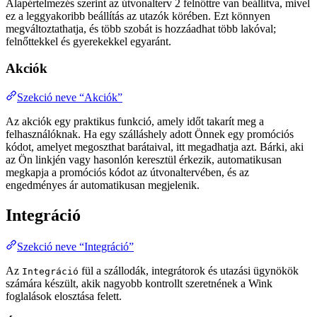
Alapértelmezés szerint az útvonalterv 2 felnőttre van beállítva, mivel
ez a leggyakoribb beállítás az utazók körében. Ezt könnyen
megváltoztathatja, és több szobát is hozzáadhat több lakóval;
felnőttekkel és gyerekekkel egyaránt.
Akciók
Szekció neve “Akciók”
Az akciók egy praktikus funkció, amely időt takarít meg a
felhasználóknak. Ha egy szálláshely adott Önnek egy promóciós
kódot, amelyet megoszthat barátaival, itt megadhatja azt. Bárki, aki
az Ön linkjén vagy hasonlón keresztül érkezik, automatikusan
megkapja a promóciós kódot az útvonaltervében, és az
engedményes ár automatikusan megjelenik.
Integráció
Szekció neve “Integráció”
Az
fül a szállodák, integrátorok és utazási ügynökök
Integráció
számára készült, akik nagyobb kontrollt szeretnének a Wink
foglalások elosztása felett.