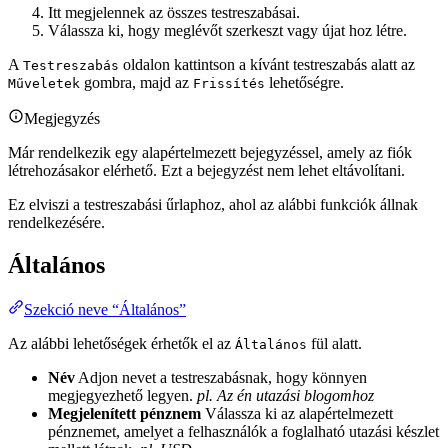
Itt megjelennek az összes testreszabásai.
Válassza ki, hogy meglévőt szerkeszt vagy újat hoz létre.
A
oldalon kattintson a kívánt testreszabás alatt az
Testreszabás
gombra, majd az
lehetőségre.
Műveletek
Frissítés
Megjegyzés
Már rendelkezik egy alapértelmezett bejegyzéssel, amely az fiók
létrehozásakor elérhető. Ezt a bejegyzést nem lehet eltávolítani.
Ez elviszi a testreszabási űrlaphoz, ahol az alábbi funkciók állnak
rendelkezésére.
Általános
Szekció neve “Általános”
Az alábbi lehetőségek érhetők el az
fül alatt.
Általános
Név
Adjon nevet a testreszabásnak, hogy könnyen
megjegyezhető legyen.
pl. Az én utazási blogomhoz
Megjelenített pénznem
Válassza ki az alapértelmezett
pénznemet, amelyet a felhasználók a foglalható utazási készlet