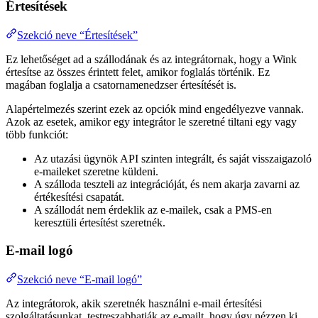
Értesítések
Szekció neve “Értesítések”
Ez lehetőséget ad a szállodának és az integrátornak, hogy a Wink
értesítse az összes érintett felet, amikor foglalás történik. Ez
magában foglalja a csatornamenedzser értesítését is.
Alapértelmezés szerint ezek az opciók mind engedélyezve vannak.
Azok az esetek, amikor egy integrátor le szeretné tiltani egy vagy
több funkciót:
Az utazási ügynök API szinten integrált, és saját visszaigazoló
e-maileket szeretne küldeni.
A szálloda teszteli az integrációját, és nem akarja zavarni az
értékesítési csapatát.
A szállodát nem érdeklik az e-mailek, csak a PMS-en
keresztüli értesítést szeretnék.
E-mail logó
Szekció neve “E-mail logó”
Az integrátorok, akik szeretnék használni e-mail értesítési
szolgáltatásunkat, testreszabhatják az e-mailt, hogy úgy nézzen ki,