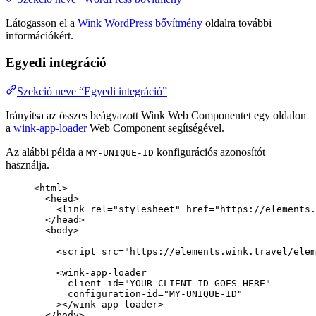
Látogasson el a
Wink WordPress bővítmény
oldalra további
információkért.
Egyedi integráció
Szekció neve “Egyedi integráció”
Irányítsa az összes beágyazott Wink Web Componentet egy oldalon
a
wink-app-loader
Web Component segítségével.
Az alábbi példa a
konfigurációs azonosítót
MY-UNIQUE-ID
használja.
<
html
>
<
head
>
<
link
rel
=
"
stylesheet
"
href
=
"
https://elements.
</
head
>
<
body
>
<
script
src
=
"
https://elements.wink.travel/elem
<
wink-app-loader
client-id
=
"
YOUR CLIENT ID GOES HERE
"
configuration-id
=
"
MY-UNIQUE-ID
"
></
wink-app-loader
>
</
body
>