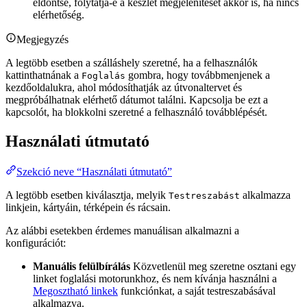
eldöntse, folytatja-e a készlet megjelenítését akkor is, ha nincs
elérhetőség.
Megjegyzés
A legtöbb esetben a szálláshely szeretné, ha a felhasználók
kattinthatnának a
gombra, hogy továbbmenjenek a
Foglalás
kezdőoldalukra, ahol módosíthatják az útvonaltervet és
megpróbálhatnak elérhető dátumot találni. Kapcsolja be ezt a
kapcsolót, ha blokkolni szeretné a felhasználó továbblépését.
Használati útmutató
Szekció neve “Használati útmutató”
A legtöbb esetben kiválasztja, melyik
alkalmazza
Testreszabást
linkjein, kártyáin, térképein és rácsain.
Az alábbi esetekben érdemes manuálisan alkalmazni a
konfigurációt:
Manuális felülbírálás
Közvetlenül meg szeretne osztani egy
linket foglalási motorunkhoz, és nem kívánja használni a
Megosztható linkek
funkciónkat, a saját testreszabásával
alkalmazva.