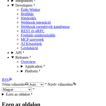
Integrations
Developers
Építs Winkre
Beállítás
Hitelesítés
Webhook integráció
Webhook események katalógusa
REST és gRPC
Foglalás szinkronizálás
MCP szerverek
AI Készségek
Geolokáció
API
Releases
Overview
Application
Platform
RSS
Téma választás
Nyelv választása
Ezen az oldalon
Ezen az oldalon