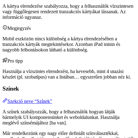
A kártya elrendezése szabályozza, hogy a felhasználók vízszintesen
vagy függőlegesen rendezett tranzakciós kártyákat lássanak. Az
információ ugyanaz.
Megjegyzés
Mobil eszközön nincs különbség a kártya elrendezésében a
tranzakciós kártyák megtekintésekor. Azonban iPad minin és
nagyobb felbontásokon látható a különbség.
Pro tipp
Használja a vízszintes elrendezést, ha kevesebb, mint 4 utazási
készlet (pl. szobatípus) van a listában… egyszerűen jobban néz ki.
Színek
Szekció neve “Színek”
A színek szabályozzák, hogy a felhasználók hogyan látják
bármelyik UI komponensünket és weboldalunkat. Használja
meglévő színsémájához [ha van].
Már rendelkezünk egy nagy előre definiált színválasztékkal,