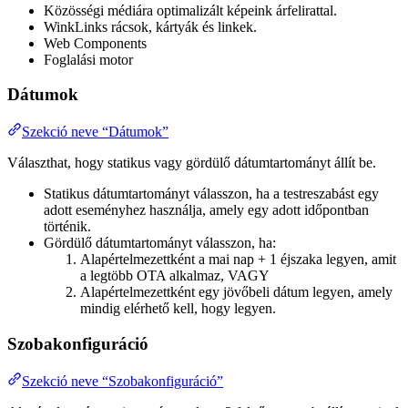
Közösségi médiára optimalizált képeink árfelirattal.
WinkLinks rácsok, kártyák és linkek.
Web Components
Foglalási motor
Dátumok
Szekció neve “Dátumok”
Választhat, hogy statikus vagy gördülő dátumtartományt állít be.
Statikus dátumtartományt válasszon, ha a testreszabást egy
adott eseményhez használja, amely egy adott időpontban
történik.
Gördülő dátumtartományt válasszon, ha:
Alapértelmezettként a mai nap + 1 éjszaka legyen, amit
a legtöbb OTA alkalmaz, VAGY
Alapértelmezettként egy jövőbeli dátum legyen, amely
mindig elérhető kell, hogy legyen.
Szobakonfiguráció
Szekció neve “Szobakonfiguráció”