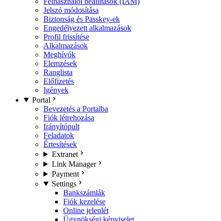
Felhasználói beállítások (IAM)
Jelszó módosítása
Biztonság és Passkey-ek
Engedélyezett alkalmazások
Profil frissítése
Alkalmazások
Meghívók
Elemzések
Ranglista
Előfizetés
Igények
Portal
Bevezetés a Portalba
Fiók létrehozása
Irányítópult
Feladatok
Értesítések
Extranet
Link Manager
Payment
Settings
Bankszámlák
Fiók kezelése
Online jelenlét
Ügynökségi képviselet