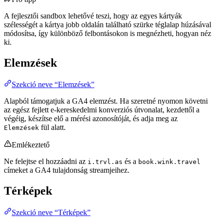
A fejlesztői sandbox lehetővé teszi, hogy az egyes kártyák
szélességét a kártya jobb oldalán található szürke téglalap húzásával
módosítsa, így különböző felbontásokon is megnézheti, hogyan néz
ki.
Elemzések
Szekció neve “Elemzések”
Alapból támogatjuk a GA4 elemzést. Ha szeretné nyomon követni
az egész fejlett e-kereskedelmi konverziós útvonalat, kezdettől a
végéig, készítse elő a mérési azonosítóját, és adja meg az
fül alatt.
Elemzések
Emlékeztető
Ne felejtse el hozzáadni az
és a
i.trvl.as
book.wink.travel
címeket a GA4 tulajdonság streamjeihez.
Térképek
Szekció neve “Térképek”