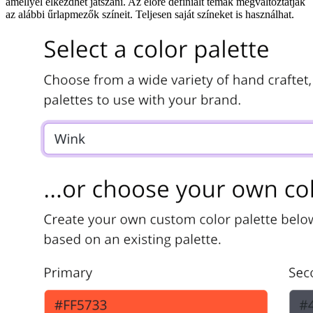
amellyel elkezdhet játszani. Az előre definiált témák megváltoztatják
az alábbi űrlapmezők színeit. Teljesen saját színeket is használhat.