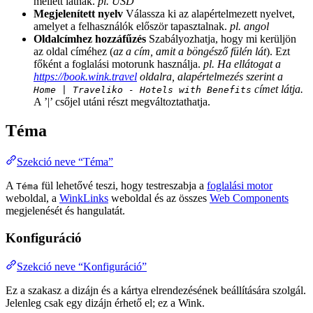
mellett látnak.
pl. USD
Megjelenített nyelv
Válassza ki az alapértelmezett nyelvet,
amelyet a felhasználók először tapasztalnak.
pl. angol
Oldalcímhez hozzáfűzés
Szabályozhatja, hogy mi kerüljön
az oldal címéhez (
az a cím, amit a böngésző fülén lát
). Ezt
főként a foglalási motorunk használja.
pl. Ha ellátogat a
https://book.wink.travel
oldalra, alapértelmezés szerint a
címet látja.
Home | Traveliko - Hotels with Benefits
A ’|’ csőjel utáni részt megváltoztathatja.
Téma
Szekció neve “Téma”
A
fül lehetővé teszi, hogy testreszabja a
foglalási motor
Téma
weboldal, a
WinkLinks
weboldal és az összes
Web Components
megjelenését és hangulatát.
Konfiguráció
Szekció neve “Konfiguráció”
Ez a szakasz a dizájn és a kártya elrendezésének beállítására szolgál.
Jelenleg csak egy dizájn érhető el; ez a Wink.