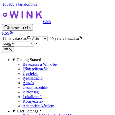
Tovább a tartalomhoz
Wink
Keresés
Ctrl
K
RSS
Téma választás
Nyelv választása
Getting Started
Bevezetés a Wink-be
Főbb jellemzők
Ügyfelek
Regisztráció
Árazás
Összehasonlítás
Biztonság
Lokalizáció
Környezetek
Adattörlési kérelem
User Settings