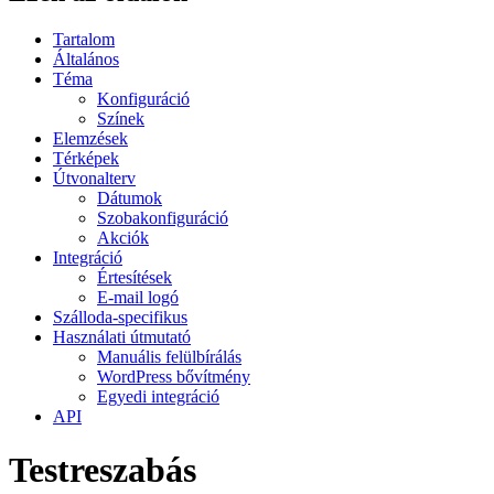
Tartalom
Általános
Téma
Konfiguráció
Színek
Elemzések
Térképek
Útvonalterv
Dátumok
Szobakonfiguráció
Akciók
Integráció
Értesítések
E-mail logó
Szálloda-specifikus
Használati útmutató
Manuális felülbírálás
WordPress bővítmény
Egyedi integráció
API
Testreszabás