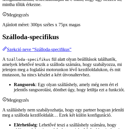
mintha tőlük érkezne.
Megjegyzés
Ajánlott méret: 300px széles x 75px magas
Szálloda-specifikus
Szekció neve “Szálloda-specifikus”
A
fül alatt olyan beállítások találhatók,
Szálloda-specifikus
amelyek lehetővé teszik a szálloda számára, hogy szabályozza, mi
jelenjen meg a foglalási motorunkon lévő kezdőoldalukon, és mit
mutasson, ha nincs készlet a kért útvonaltervhez.
Rangsorok
: Egy olyan szálláshely, amely még nem ért el
jelentős rangsorolást, dönthet úgy, hogy letiltja ezt a funkciót.
Megjegyzés
A szálláshely nem szabályozhatja, hogy egy partner hogyan jeleníti
meg a szálloda kezdőoldalát… Ezek két külön konfiguráció.
Elérhetőség
: Lehetővé teszi a szálláshely számára, hogy