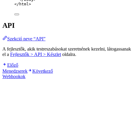
</
html
>
API
Szekció neve “API”
A fejlesztők, akik testreszabásokat szeretnének kezelni, látogassanak
el a
Fejlesztők > API > Készlet
oldalra.
Előző
Menedzserek
Következő
Webhookok