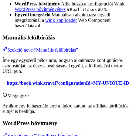
WordPress bővítmény
Adja hozzá a konfigurációt Wink
WordPress bővítményéhez
a
alatt.
Beállítások
Egyedi integráció
Manuálisan alkalmazza egyedi
integrátoránál a
wink-app-loader
Web Component
használatával.
Manuális felülbírálás
Szekció neve “Manuális felülbírálás”
Íme egy egyszerű példa arra, hogyan alkalmazza konfigurációs
azonosítóját, az összes beállításával együtt, a fő foglalási motor
URL-jein.
https://book.wink.travel?configurationId=MY-UNIQUE-ID
Megjegyzés
Amikor egy felhasználó erre a linkre kattint, az affiliate attribúciós
sütijét is beállítja.
WordPress bővítmény
Szekció neve “WordPress bővítmény”