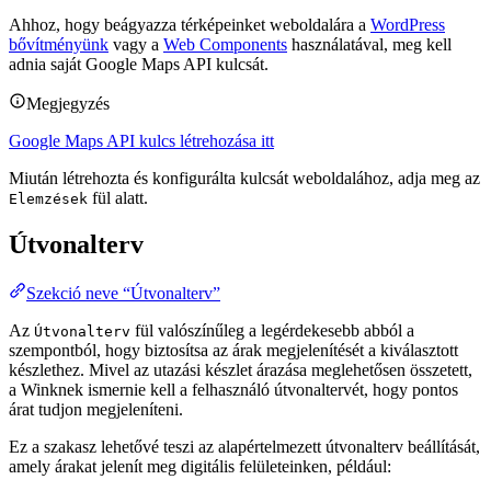
Ahhoz, hogy beágyazza térképeinket weboldalára a
WordPress
bővítményünk
vagy a
Web Components
használatával, meg kell
adnia saját Google Maps API kulcsát.
Megjegyzés
Google Maps API kulcs létrehozása itt
Miután létrehozta és konfigurálta kulcsát weboldalához, adja meg az
fül alatt.
Elemzések
Útvonalterv
Szekció neve “Útvonalterv”
Az
fül valószínűleg a legérdekesebb abból a
Útvonalterv
szempontból, hogy biztosítsa az árak megjelenítését a kiválasztott
készlethez. Mivel az utazási készlet árazása meglehetősen összetett,
a Winknek ismernie kell a felhasználó útvonaltervét, hogy pontos
árat tudjon megjeleníteni.
Ez a szakasz lehetővé teszi az alapértelmezett útvonalterv beállítását,
amely árakat jelenít meg digitális felületeinken, például: