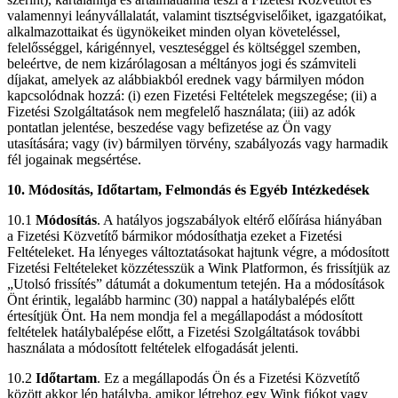
valamennyi leányvállalatát, valamint tisztségviselőiket, igazgatóikat,
alkalmazottaikat és ügynökeiket minden olyan követeléssel,
felelősséggel, kárigénnyel, veszteséggel és költséggel szemben,
beleértve, de nem kizárólagosan a méltányos jogi és számviteli
díjakat, amelyek az alábbiakból erednek vagy bármilyen módon
kapcsolódnak hozzá: (i) ezen Fizetési Feltételek megszegése; (ii) a
Fizetési Szolgáltatások nem megfelelő használata; (iii) az adók
pontatlan jelentése, beszedése vagy befizetése az Ön vagy
utasítására; vagy (iv) bármilyen törvény, szabályozás vagy harmadik
fél jogainak megsértése.
10. Módosítás, Időtartam, Felmondás és Egyéb Intézkedések
10.1
Módosítás
. A hatályos jogszabályok eltérő előírása hiányában
a Fizetési Közvetítő bármikor módosíthatja ezeket a Fizetési
Feltételeket. Ha lényeges változtatásokat hajtunk végre, a módosított
Fizetési Feltételeket közzétesszük a Wink Platformon, és frissítjük az
„Utolsó frissítés” dátumát a dokumentum tetején. Ha a módosítások
Önt érintik, legalább harminc (30) nappal a hatálybalépés előtt
értesítjük Önt. Ha nem mondja fel a megállapodást a módosított
feltételek hatálybalépése előtt, a Fizetési Szolgáltatások további
használata a módosított feltételek elfogadását jelenti.
10.2
Időtartam
. Ez a megállapodás Ön és a Fizetési Közvetítő
között akkor lép hatályba, amikor létrehoz egy Wink fiókot vagy