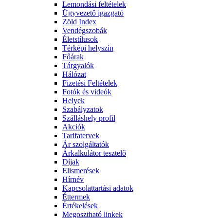
Lemondási feltételek
Ügyvezető igazgató
Zöld Index
Vendégszobák
Életstílusok
Térképi helyszín
Főárak
Tárgyalók
Hálózat
Fizetési Feltételek
Fotók és videók
Helyek
Szabályzatok
Szálláshely profil
Akciók
Tarifatervek
Ár szolgáltatók
Árkalkulátor tesztelő
Díjak
Elismerések
Hírnév
Kapcsolattartási adatok
Éttermek
Értékelések
Megosztható linkek