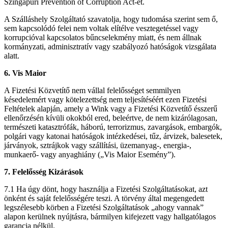
Szingapúri Prevention of Corruption Act-et.
A Szálláshely Szolgáltató szavatolja, hogy tudomása szerint sem ő,
sem kapcsolódó felei nem voltak elítélve vesztegetéssel vagy
korrupcióval kapcsolatos bűncselekmény miatt, és nem állnak
kormányzati, adminisztratív vagy szabályozó hatóságok vizsgálata
alatt.
6. Vis Maior
A Fizetési Közvetítő nem vállal felelősséget semmilyen
késedelemért vagy kötelezettség nem teljesítéséért ezen Fizetési
Feltételek alapján, amely a Wink vagy a Fizetési Közvetítő ésszerű
ellenőrzésén kívüli okokból ered, beleértve, de nem kizárólagosan,
természeti katasztrófák, háború, terrorizmus, zavargások, embargók,
polgári vagy katonai hatóságok intézkedései, tűz, árvizek, balesetek,
járványok, sztrájkok vagy szállítási, üzemanyag-, energia-,
munkaerő- vagy anyaghiány („Vis Maior Esemény”).
7. Felelősség Kizárások
7.1 Ha úgy dönt, hogy használja a Fizetési Szolgáltatásokat, azt
önként és saját felelősségére teszi. A törvény által megengedett
legszélesebb körben a Fizetési Szolgáltatások „ahogy vannak”
alapon kerülnek nyújtásra, bármilyen kifejezett vagy hallgatólagos
garancia nélkül.