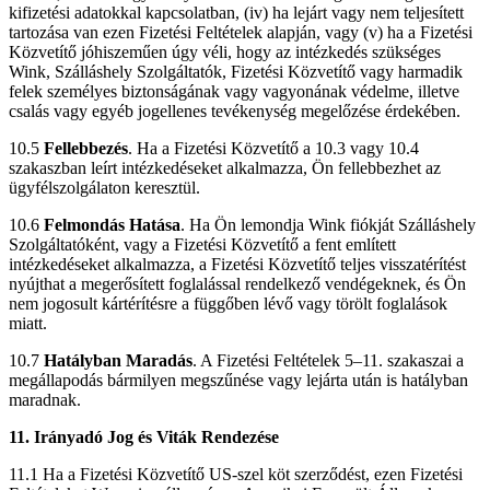
kifizetési adatokkal kapcsolatban, (iv) ha lejárt vagy nem teljesített
tartozása van ezen Fizetési Feltételek alapján, vagy (v) ha a Fizetési
Közvetítő jóhiszeműen úgy véli, hogy az intézkedés szükséges
Wink, Szálláshely Szolgáltatók, Fizetési Közvetítő vagy harmadik
felek személyes biztonságának vagy vagyonának védelme, illetve
csalás vagy egyéb jogellenes tevékenység megelőzése érdekében.
10.5
Fellebbezés
. Ha a Fizetési Közvetítő a 10.3 vagy 10.4
szakaszban leírt intézkedéseket alkalmazza, Ön fellebbezhet az
ügyfélszolgálaton keresztül.
10.6
Felmondás Hatása
. Ha Ön lemondja Wink fiókját Szálláshely
Szolgáltatóként, vagy a Fizetési Közvetítő a fent említett
intézkedéseket alkalmazza, a Fizetési Közvetítő teljes visszatérítést
nyújthat a megerősített foglalással rendelkező vendégeknek, és Ön
nem jogosult kártérítésre a függőben lévő vagy törölt foglalások
miatt.
10.7
Hatályban Maradás
. A Fizetési Feltételek 5–11. szakaszai a
megállapodás bármilyen megszűnése vagy lejárta után is hatályban
maradnak.
11. Irányadó Jog és Viták Rendezése
11.1 Ha a Fizetési Közvetítő US-szel köt szerződést, ezen Fizetési