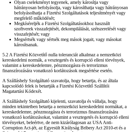
Olyan cselekményt tegyenek, amely károsítja vagy
hátrányosan befolyásolja, vagy károsíthatja vagy hátrányosan
befolyásolhatja a Fizetési Szolgáltatások teljesítményét vagy
megfelelő működését;
Megkíséreljék a Fizetési Szolgáltatásokhoz használt
szoftverek visszafejtését, dekompilálását, szétszerelését vagy
visszafejtését; vagy
Megsértsék vagy sértsék meg mások jogait, vagy másokat
károsítsanak.
5.2 A Fizetési Közvetítő nulla toleranciát alkalmaz a nemzetközi
kereskedelmi normák, a vesztegetés és korrupció elleni törvények,
valamint a kereskedelemre, pénzmozgásra és terrorizmus
finanszírozására vonatkozó korlátozások megsértése esetén.
A Szálláshely Szolgáltató szavatolja, hogy betartja, és az általa
kapcsolódó felek is betartják a Fizetési Közvetítő Szállítói
Magatartási Kódexét.
A Szálláshely Szolgáltató kijelenti, szavatolja és vállalja, hogy
minden tekintetben betartja a nemzetközi kereskedelmi normákat, a
kereskedelemre, pénzmozgásra és terrorizmus finanszírozására
vonatkozó korlátozásokat, valamint a vesztegetés és korrupció elleni
törvényeket, beleértve, de nem kizárólagosan az USA Anti-
Corruption Act-jét, az Egyesült Királyság Bribery Act 2010-et és a