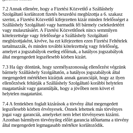
7.2 Annak ellenére, hogy a Fizetési Közvetítő a Szálláshely
Szolgáltató korlátozott fizetés beszedési megbízottja a 6. szakasz
szerint, a Fizetési Közvetítő kifejezetten kizár minden felelősséget a
Szálláshely Szolgáltató vagy harmadik fél bármely cselekedetéért
vagy mulasztásáért. A Fizetési Közvetítőnek nincs semmilyen
kötelezettsége vagy felelőssége a Szálláshely Szolgáltató
megbízottjaként, kivéve, ha ezt kifejezetten ezen Fizetési Feltételek
tartalmazzák, és minden további kötelezettség vagy felelősség,
amelyet a jogszabályok esetleg előírnak, a hatályos jogszabályok
által megengedett legszélesebb körben kizárt.
7.3 Ha úgy döntünk, hogy személyazonosság ellenőrzést végzünk
bármely Szálláshely Szolgáltatón, a hatályos jogszabályok által
megengedett mértékben kizárjuk annak garanciáját, hogy az ilyen
ellenőrzések feltárják a Szálláshely Szolgáltató korábbi helytelen
magatartását vagy garantálják, hogy a jövőben nem követ el
helytelen magatartást.
7.4 A fentiekben foglalt kizárások a törvény által megengedett
legszélesebb körben érvényesek. Önnek lehetnek más törvényes
jogai vagy garanciái, amelyeket nem lehet törvényesen kizárni.
Azonban bármilyen törvényileg előírt garancia időtartama a törvény
által megengedett legmagasabb mértékre korlátozódik.