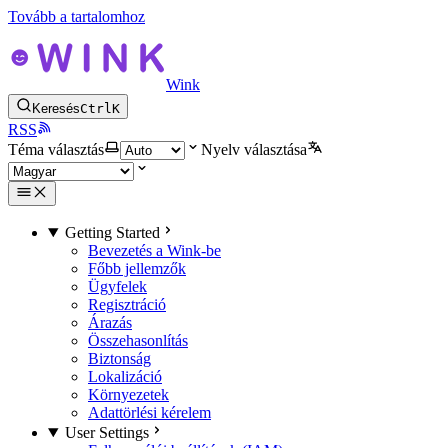
Tovább a tartalomhoz
Wink
Keresés
Ctrl
K
RSS
Téma választás
Nyelv választása
Getting Started
Bevezetés a Wink-be
Főbb jellemzők
Ügyfelek
Regisztráció
Árazás
Összehasonlítás
Biztonság
Lokalizáció
Környezetek
Adattörlési kérelem
User Settings