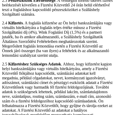
2.3
Pénzeszközök Elérhetősége
. A vendégtől történő sikeres fizetés
beérkezését követően a Fizetési Közvetítő 24 órán belül elérhetővé
teszi a foglaláshoz kapcsolódó pénzeszközöket a Szálláshely
Szolgáltató számára.
2.4
Kifizetés
. A foglalás kifizetése az Ön helyi bankszámlájára vagy
virtuális hitelkártyára a foglalás teljes értéke mínusz a Fizetési
Szolgáltatási díj (4%), Wink Foglalási Díj (1,5%) és a partneri
jutalék, ha és amikor alkalmazandó, a Szálláshely Szolgáltatók
Általános Szerződési Feltételeiben meghatározottak szerint.
Megerősített foglalás lemondása esetén a Fizetési Közvetítő az
Önnek járó összeget (ha van ilyen) a feltételek és az alkalmazandó
lemondási szabályzat szerint utalja.
2.5
Kifizetéshez Szükséges Adatok
. Ahhoz, hogy kifizetést kapjon
helyi bankszámlájára vagy virtuális hitelkártyára, amely a Fizetési
Közvetítő fiókjához kapcsolódik, számlázási adatokat kell
megadnia, például cégadatokat, nevet, kormányzati igazolványt,
adószámot, számlázási címet és pénzügyi eszközök adatait a Fizetési
Közvetítőnek vagy harmadik fél fizetési feldolgozójának. További
adatok is szükségesek lehetnek, például lakcím, számlatulajdonos
neve, számlatípus, routing szám, számlaszám, e-mail cím, azonosító
szám és a fizetési feldolgozóhoz kapcsolódó számlaadatok. Ön
felhatalmazza a Fizetési Közvetítőt, hogy gyűjtse és tárolja ezeket az
adatokat. A Fizetési Közvetítő az adatokat a hatályos
jogszabályoknak megfelelően megoszthatja kormányzati