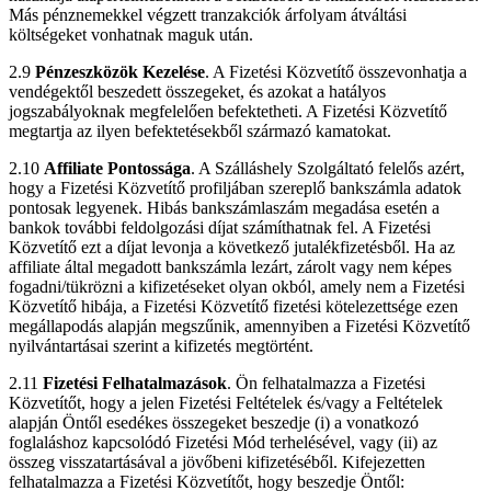
Más pénznemekkel végzett tranzakciók árfolyam átváltási
költségeket vonhatnak maguk után.
2.9
Pénzeszközök Kezelése
. A Fizetési Közvetítő összevonhatja a
vendégektől beszedett összegeket, és azokat a hatályos
jogszabályoknak megfelelően befektetheti. A Fizetési Közvetítő
megtartja az ilyen befektetésekből származó kamatokat.
2.10
Affiliate Pontossága
. A Szálláshely Szolgáltató felelős azért,
hogy a Fizetési Közvetítő profiljában szereplő bankszámla adatok
pontosak legyenek. Hibás bankszámlaszám megadása esetén a
bankok további feldolgozási díjat számíthatnak fel. A Fizetési
Közvetítő ezt a díjat levonja a következő jutalékfizetésből. Ha az
affiliate által megadott bankszámla lezárt, zárolt vagy nem képes
fogadni/tükrözni a kifizetéseket olyan okból, amely nem a Fizetési
Közvetítő hibája, a Fizetési Közvetítő fizetési kötelezettsége ezen
megállapodás alapján megszűnik, amennyiben a Fizetési Közvetítő
nyilvántartásai szerint a kifizetés megtörtént.
2.11
Fizetési Felhatalmazások
. Ön felhatalmazza a Fizetési
Közvetítőt, hogy a jelen Fizetési Feltételek és/vagy a Feltételek
alapján Öntől esedékes összegeket beszedje (i) a vonatkozó
foglaláshoz kapcsolódó Fizetési Mód terhelésével, vagy (ii) az
összeg visszatartásával a jövőbeni kifizetéséből. Kifejezetten
felhatalmazza a Fizetési Közvetítőt, hogy beszedje Öntől: