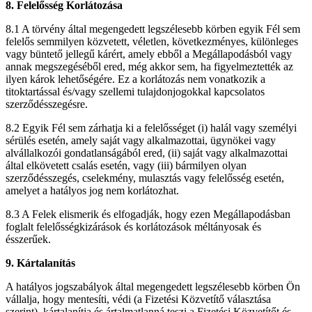
8. Felelősség Korlátozása
8.1 A törvény által megengedett legszélesebb körben egyik Fél sem
felelős semmilyen közvetett, véletlen, következményes, különleges
vagy büntető jellegű kárért, amely ebből a Megállapodásból vagy
annak megszegéséből ered, még akkor sem, ha figyelmeztették az
ilyen károk lehetőségére. Ez a korlátozás nem vonatkozik a
titoktartással és/vagy szellemi tulajdonjogokkal kapcsolatos
szerződésszegésre.
8.2 Egyik Fél sem zárhatja ki a felelősséget (i) halál vagy személyi
sérülés esetén, amely saját vagy alkalmazottai, ügynökei vagy
alvállalkozói gondatlanságából ered, (ii) saját vagy alkalmazottai
által elkövetett csalás esetén, vagy (iii) bármilyen olyan
szerződésszegés, cselekmény, mulasztás vagy felelősség esetén,
amelyet a hatályos jog nem korlátozhat.
8.3 A Felek elismerik és elfogadják, hogy ezen Megállapodásban
foglalt felelősségkizárások és korlátozások méltányosak és
ésszerűek.
9. Kártalanítás
A hatályos jogszabályok által megengedett legszélesebb körben Ön
vállalja, hogy mentesíti, védi (a Fizetési Közvetítő választása
szerint), kártalanítja és ártalmatlanná teszi a Fizetési Közvetítőt és