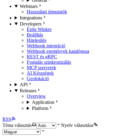
General
Webinars
Használati útmutatók
Integrations
Developers
Építs Winkre
Beállítás
Hitelesítés
Webhook integráció
Webhook események katalógusa
REST és gRPC
Foglalás szinkronizálás
MCP szerverek
AI Készségek
Geolokáció
API
Releases
Overview
Application
Platform
RSS
Téma választás
Nyelv választása