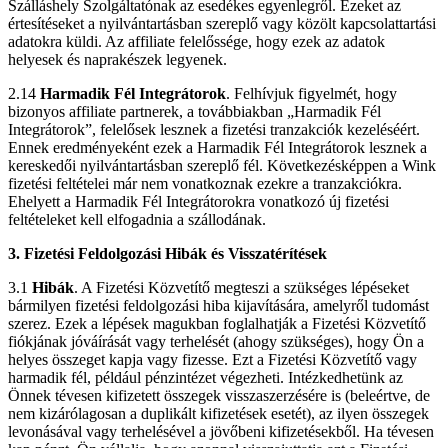
Szálláshely Szolgáltatónak az esedékes egyenlegről. Ezeket az
értesítéseket a nyilvántartásban szereplő vagy közölt kapcsolattartási
adatokra küldi. Az affiliate felelőssége, hogy ezek az adatok
helyesek és naprakészek legyenek.
2.14
Harmadik Fél Integrátorok
. Felhívjuk figyelmét, hogy
bizonyos affiliate partnerek, a továbbiakban „Harmadik Fél
Integrátorok”, felelősek lesznek a fizetési tranzakciók kezeléséért.
Ennek eredményeként ezek a Harmadik Fél Integrátorok lesznek a
kereskedői nyilvántartásban szereplő fél. Következésképpen a Wink
fizetési feltételei már nem vonatkoznak ezekre a tranzakciókra.
Ehelyett a Harmadik Fél Integrátorokra vonatkozó új fizetési
feltételeket kell elfogadnia a szállodának.
3. Fizetési Feldolgozási Hibák és Visszatérítések
3.1
Hibák
. A Fizetési Közvetítő megteszi a szükséges lépéseket
bármilyen fizetési feldolgozási hiba kijavítására, amelyről tudomást
szerez. Ezek a lépések magukban foglalhatják a Fizetési Közvetítő
fiókjának jóváírását vagy terhelését (ahogy szükséges), hogy Ön a
helyes összeget kapja vagy fizesse. Ezt a Fizetési Közvetítő vagy
harmadik fél, például pénzintézet végezheti. Intézkedhetünk az
Önnek tévesen kifizetett összegek visszaszerzésére is (beleértve, de
nem kizárólagosan a duplikált kifizetések esetét), az ilyen összegek
levonásával vagy terhelésével a jövőbeni kifizetésekből. Ha tévesen