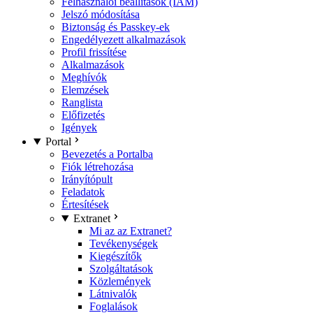
Felhasználói beállítások (IAM)
Jelszó módosítása
Biztonság és Passkey-ek
Engedélyezett alkalmazások
Profil frissítése
Alkalmazások
Meghívók
Elemzések
Ranglista
Előfizetés
Igények
Portal
Bevezetés a Portalba
Fiók létrehozása
Irányítópult
Feladatok
Értesítések
Extranet
Mi az az Extranet?
Tevékenységek
Kiegészítők
Szolgáltatások
Közlemények
Látnivalók
Foglalások