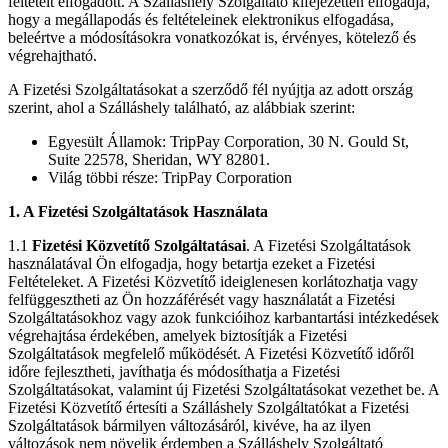
feltételt elfogadott. A Szálláshely Szolgáltató kifejezetten elfogadja,
hogy a megállapodás és feltételeinek elektronikus elfogadása,
beleértve a módosításokra vonatkozókat is, érvényes, kötelező és
végrehajtható.
A Fizetési Szolgáltatásokat a szerződő fél nyújtja az adott ország
szerint, ahol a Szálláshely található, az alábbiak szerint:
Egyesült Államok: TripPay Corporation, 30 N. Gould St,
Suite 22578, Sheridan, WY 82801.
Világ többi része: TripPay Corporation
1. A Fizetési Szolgáltatások Használata
1.1
Fizetési Közvetítő Szolgáltatásai
. A Fizetési Szolgáltatások
használatával Ön elfogadja, hogy betartja ezeket a Fizetési
Feltételeket. A Fizetési Közvetítő ideiglenesen korlátozhatja vagy
felfüggesztheti az Ön hozzáférését vagy használatát a Fizetési
Szolgáltatásokhoz vagy azok funkcióihoz karbantartási intézkedések
végrehajtása érdekében, amelyek biztosítják a Fizetési
Szolgáltatások megfelelő működését. A Fizetési Közvetítő időről
időre fejlesztheti, javíthatja és módosíthatja a Fizetési
Szolgáltatásokat, valamint új Fizetési Szolgáltatásokat vezethet be. A
Fizetési Közvetítő értesíti a Szálláshely Szolgáltatókat a Fizetési
Szolgáltatások bármilyen változásáról, kivéve, ha az ilyen
változások nem növelik érdemben a Szálláshely Szolgáltató