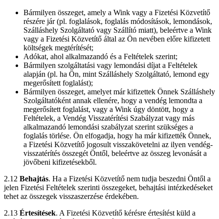
Bármilyen összeget, amely a Wink vagy a Fizetési Közvetítő
részére jár (pl. foglalások, foglalás módosítások, lemondások,
Szálláshely Szolgáltató vagy Szállító miatt), beleértve a Wink
vagy a Fizetési Közvetítő által az Ön nevében előre kifizetett
költségek megtérítését;
Adókat, ahol alkalmazandó és a Feltételek szerint;
Bármilyen szolgáltatási vagy lemondási díjat a Feltételek
alapján (pl. ha Ön, mint Szálláshely Szolgáltató, lemond egy
megerősített foglalást);
Bármilyen összeget, amelyet már kifizettek Önnek Szálláshely
Szolgáltatóként annak ellenére, hogy a vendég lemondta a
megerősített foglalást, vagy a Wink úgy döntött, hogy a
Feltételek, a Vendég Visszatérítési Szabályzat vagy más
alkalmazandó lemondási szabályzat szerint szükséges a
foglalás törlése. Ön elfogadja, hogy ha már kifizették Önnek,
a Fizetési Közvetítő jogosult visszakövetelni az ilyen vendég-
visszatérítés összegét Öntől, beleértve az összeg levonását a
jövőbeni kifizetésekből.
2.12
Behajtás
. Ha a Fizetési Közvetítő nem tudja beszedni Öntől a
jelen Fizetési Feltételek szerinti összegeket, behajtási intézkedéseket
tehet az összegek visszaszerzése érdekében.
2.13
Értesítések
. A Fizetési Közvetítő kérésre értesítést küld a