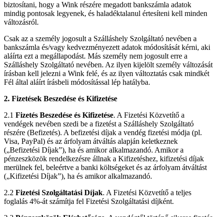
biztosítani, hogy a Wink részére megadott bankszámla adatok
mindig pontosak legyenek, és haladéktalanul értesíteni kell minden
változásról.
Csak az a személy jogosult a Szálláshely Szolgáltató nevében a
bankszámla és/vagy kedvezményezett adatok módosítását kérni, aki
aláírta ezt a megállapodást. Más személy nem jogosult erre a
Szálláshely Szolgáltató nevében. Az ilyen kijelölt személy változását
írásban kell jelezni a Wink felé, és az ilyen változtatás csak mindkét
Fél által aláírt írásbeli módosítással lép hatályba.
2. Fizetések Beszedése és Kifizetése
2.1
Fizetés Beszedése és Kifizetése
. A Fizetési Közvetítő a
vendégek nevében szedi be a fizetést a Szálláshely Szolgáltató
részére (Befizetés). A befizetési díjak a vendég fizetési módja (pl.
Visa, PayPal) és az árfolyam átváltás alapján keletkeznek
(„Befizetési Díjak”), ha és amikor alkalmazandó. Amikor a
pénzeszközök rendelkezésre állnak a Kifizetéshez, kifizetési díjak
merülnek fel, beleértve a banki költségeket és az árfolyam átváltást
(„Kifizetési Díjak”), ha és amikor alkalmazandó.
2.2
Fizetési Szolgáltatási Díjak
. A Fizetési Közvetítő a teljes
foglalás 4%-át számítja fel Fizetési Szolgáltatási díjként.