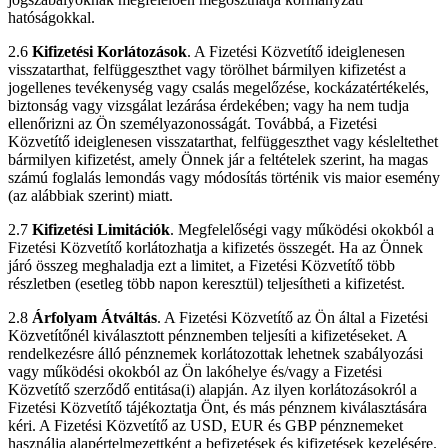
hatóságokkal.
2.6
Kifizetési Korlátozások
. A Fizetési Közvetítő ideiglenesen
visszatarthat, felfüggeszthet vagy törölhet bármilyen kifizetést a
jogellenes tevékenység vagy csalás megelőzése, kockázatértékelés,
biztonság vagy vizsgálat lezárása érdekében; vagy ha nem tudja
ellenőrizni az Ön személyazonosságát. Továbbá, a Fizetési
Közvetítő ideiglenesen visszatarthat, felfüggeszthet vagy késleltethet
bármilyen kifizetést, amely Önnek jár a feltételek szerint, ha magas
számú foglalás lemondás vagy módosítás történik vis maior esemény
(az alábbiak szerint) miatt.
2.7
Kifizetési Limitációk
. Megfelelőségi vagy működési okokból a
Fizetési Közvetítő korlátozhatja a kifizetés összegét. Ha az Önnek
járó összeg meghaladja ezt a limitet, a Fizetési Közvetítő több
részletben (esetleg több napon keresztül) teljesítheti a kifizetést.
2.8
Árfolyam Átváltás
. A Fizetési Közvetítő az Ön által a Fizetési
Közvetítőnél kiválasztott pénznemben teljesíti a kifizetéseket. A
rendelkezésre álló pénznemek korlátozottak lehetnek szabályozási
vagy működési okokból az Ön lakóhelye és/vagy a Fizetési
Közvetítő szerződő entitása(i) alapján. Az ilyen korlátozásokról a
Fizetési Közvetítő tájékoztatja Önt, és más pénznem kiválasztására
kéri. A Fizetési Közvetítő az USD, EUR és GBP pénznemeket
használja alapértelmezettként a befizetések és kifizetések kezelésére.