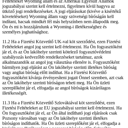
Feltételeket Wyoming állam és az Amerikai Egyesült Államok
jogszabályai szerint kell értelmezni, figyelmen kívül hagyva az
ütköző jogi rendelkezéseket. A jogi eljárásokat (kivéve a kisértékű
követeléseket) Wyoming állam vagy szövetségi bíróságán kell
indítani, hacsak mindkét fél más helyszínben nem állapodik meg.
Ön és mi is hozzájárulunk a Wyoming-i illetékességhez és
személyes joghatósághoz.
11.2 Ha a Fizetési Közvetítő UK-val köt szerződést, ezen Fizetési
Feltételeket angol jog szerint kell értelmezni. Ha Ön fogyasztóként
jár el, és az Ön lakóhelye szerinti kötelező fogyasztóvédelmi
szabályozás kedvezőbb rendelkezéseket tartalmaz, azok
alkalmazandók az angol jog választása ellenére is. Fogyasztóként
bármilyen jogi eljárást az Ön lakóhelye szerinti illetékes bíróság
vagy angliai bíróság előtt indíthat. Ha a Fizetési Közvetítő
fogyasztóként kívánja érvényesíteni jogait Önnel szemben, azt csak
az Ön lakóhelye szerinti bíróságon teheti meg. Ha Ön üzleti
szereplőként jár el, elfogadja az angol bíróságok kizárólagos
illetékességét.
11.3 Ha a Fizetési Közvetítő Szlovákiával köt szerződést, ezen
Fizetési Feltételeket az EU jogszabályai szerint kell értelmezni. Ha
Ön fogyasztóként jár el, az Ön által indítható jogi eljárások csak
Pozsony városában vagy az Ön lakóhelye szerinti illetékes
bíróságon indíthatók. Ha Ön üzleti szereplőként jár el, elfogadja a