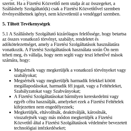
szerint. Ha a Fizetési Közvetítő nem utalja át az összegeket, a
Szálláshely Szolgáltató(k) csak a Fizetési Közvetítővel szemben
érvényesíthetnek igényt, nem közvetlenül a vendéggel szemben.
5. Tiltott Tevékenységek
5.1 A Szálláshely Szolgáltató kizárólagos felelőssége, hogy betartsa
az összes vonatkozó törvényt, szabályt, rendeletet és
adókötelezettséget, amely a Fizetési Szolgáltatások használatára
vonatkozik. A Fizetési Szolgáltatások használata során Ön nem
teheti meg, és vállalja, hogy nem segíti vagy teszi lehetővé mások
számára, hogy:
Megsértsék vagy megkerüljék a vonatkozó törvényeket vagy
szabályokat;
Megsértsék vagy megkerüljék harmadik felekkel kötött
megállapodásokat, harmadik fél jogait, vagy a Feltételeket,
Szabályzatokat vagy Szabványokat;
A Fizetési Szolgáltatásokat bármilyen kereskedelmi vagy
egyéb célra használják, amelyeket ezek a Fizetési Feltételek
kifejezetten nem engedélyeznek;
Megkerüljék, eltávolítsák, deaktiválják, károsítsák,
visszafejtsék vagy más módon megkerüljék a Fizetési
Közvetítő által a Fizetési Szolgáltatások védelmére bevezetett
technológiai intézkedéseket;