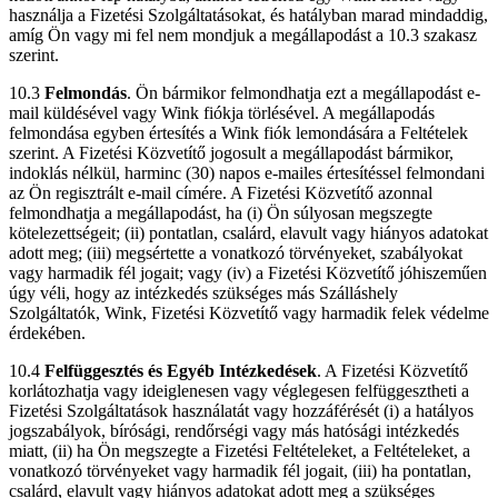
használja a Fizetési Szolgáltatásokat, és hatályban marad mindaddig,
amíg Ön vagy mi fel nem mondjuk a megállapodást a 10.3 szakasz
szerint.
10.3
Felmondás
. Ön bármikor felmondhatja ezt a megállapodást e-
mail küldésével vagy Wink fiókja törlésével. A megállapodás
felmondása egyben értesítés a Wink fiók lemondására a Feltételek
szerint. A Fizetési Közvetítő jogosult a megállapodást bármikor,
indoklás nélkül, harminc (30) napos e-mailes értesítéssel felmondani
az Ön regisztrált e-mail címére. A Fizetési Közvetítő azonnal
felmondhatja a megállapodást, ha (i) Ön súlyosan megszegte
kötelezettségeit; (ii) pontatlan, csalárd, elavult vagy hiányos adatokat
adott meg; (iii) megsértette a vonatkozó törvényeket, szabályokat
vagy harmadik fél jogait; vagy (iv) a Fizetési Közvetítő jóhiszeműen
úgy véli, hogy az intézkedés szükséges más Szálláshely
Szolgáltatók, Wink, Fizetési Közvetítő vagy harmadik felek védelme
érdekében.
10.4
Felfüggesztés és Egyéb Intézkedések
. A Fizetési Közvetítő
korlátozhatja vagy ideiglenesen vagy véglegesen felfüggesztheti a
Fizetési Szolgáltatások használatát vagy hozzáférését (i) a hatályos
jogszabályok, bírósági, rendőrségi vagy más hatósági intézkedés
miatt, (ii) ha Ön megszegte a Fizetési Feltételeket, a Feltételeket, a
vonatkozó törvényeket vagy harmadik fél jogait, (iii) ha pontatlan,
csalárd, elavult vagy hiányos adatokat adott meg a szükséges