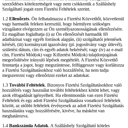
szerződéses kötelezettségeit vagy nem csökkentik a Szálláshely
Szolgáltató jogait ezen Fizetési Feltételek szerint.
1.2
Ellenőrzés
. Ön felhatalmazza a Fizetési Közvetítőt, közvetlenül
vagy harmadik feleken keresztül, hogy bármilyen szükséges
vizsgálatot elvégezzen az Ön személyazonosságának ellenőrzésére.
Ez magában foglalhatja (i) az Ön ellenőrzését harmadik fél
adatbázisai vagy egyéb források alapján, (ii) szolgáltatói jelentések
kérését, (iii) kormányzati igazolvány (pl. jogosítvány vagy útlevél),
születési dátum, cím és egyéb adatok bekérését; vagy (iv) az e-mail
cím, Fizetési Mód(ok) vagy Kifizetési Mód(ok) tulajdonjogának
megerősítésére irányuló lépések megtételét. A Fizetési Közvetítő
fenntartja a jogot, hogy megszüntesse, felfüggessze vagy korlátozza
a Fizetési Szolgáltatásokhoz való hozzáférést, ha nem tudja
megszerezni vagy ellenőrizni ezeket az adatokat.
1.3
További Feltételek
. Bizonyos Fizetési Szolgáltatásokhoz való
hozzáférés vagy használat további feltételekhez kötött lehet, vagy
azok elfogadását igényelheti. Ha ellentmondás van ezen Fizetési
Feltételek és egy adott Fizetési Szolgáltatásra vonatkozó feltételek
között, az utóbbi feltételek érvényesek az adott Fizetési Szolgáltatás
használatára vagy hozzáférésére, kivéve, ha másként van
meghatározva.
1.4
Bankszámla Adatok
. A Szálláshely Szolgáltató köteles