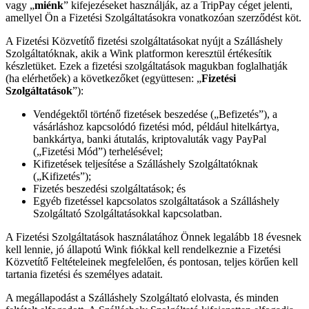
vagy „
miénk
” kifejezéseket használják, az a TripPay céget jelenti,
amellyel Ön a Fizetési Szolgáltatásokra vonatkozóan szerződést köt.
A Fizetési Közvetítő fizetési szolgáltatásokat nyújt a Szálláshely
Szolgáltatóknak, akik a Wink platformon keresztül értékesítik
készletüket. Ezek a fizetési szolgáltatások magukban foglalhatják
(ha elérhetőek) a következőket (együttesen: „
Fizetési
Szolgáltatások
”):
Vendégektől történő fizetések beszedése („Befizetés”), a
vásárláshoz kapcsolódó fizetési mód, például hitelkártya,
bankkártya, banki átutalás, kriptovaluták vagy PayPal
(„Fizetési Mód”) terhelésével;
Kifizetések teljesítése a Szálláshely Szolgáltatóknak
(„Kifizetés”);
Fizetés beszedési szolgáltatások; és
Egyéb fizetéssel kapcsolatos szolgáltatások a Szálláshely
Szolgáltató Szolgáltatásokkal kapcsolatban.
A Fizetési Szolgáltatások használatához Önnek legalább 18 évesnek
kell lennie, jó állapotú Wink fiókkal kell rendelkeznie a Fizetési
Közvetítő Feltételeinek megfelelően, és pontosan, teljes körűen kell
tartania fizetési és személyes adatait.
A megállapodást a Szálláshely Szolgáltató elolvasta, és minden