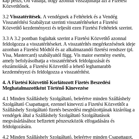
kap pénzt, Ön vállalja, hogy azonnal visszajuttatja azt a Fizetési
Közvetítőnek.
3.2
Visszatérítések
. A vendégnek a Feltételek és a Vendég
Visszatérítési Szabályzat szerinti visszatérítéseket a Fizetési
Közvetítő kezdeményezi és teljesíti ezen Fizetési Feltételek szerint.
3.3 A 3.2 pontban foglaltak szerint a Fizetési Közvetítő azonnal
feldolgozza a visszatérítéseket. A visszatérítés megérkezésének ideje
azonban a Fizetési Módtól és az alkalmazandó fizetési rendszer (pl.
Visa, Mastercard) szabályaitól függ. Vis maior esemény esetén,
amely befolyásolhatja a visszatérítések feldolgozását és
elszámolását, a Fizetési Közvetítő a lehető leghamarabb
kezdeményezi és feldolgozza a visszatérítést.
4. A Fizetési Közvetítő Korlátozott Fizetés Beszedési
Meghatalmazottként Történő Kinevezése
4.1 Minden Szálláshely Szolgáltató, beleértve minden Szálláshely
Szolgáltató Csapattagot, ezennel kinevezi a Fizetési Közvetítőt a
Szálláshely Szolgáltató fizetés beszedési megbízottjának kizárólag a
vendégek által a Szálláshely Szolgáltató Szolgáltatások
megvásárlásához befizetett pénzeszközök elfogadására és
feldolgozására.
4.2 Minden Szálláshely Szolgáltató, beleértve minden Csapattagot,