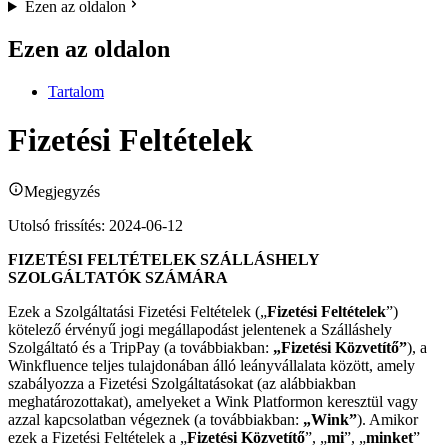
Ezen az oldalon
Ezen az oldalon
Tartalom
Fizetési Feltételek
Megjegyzés
Utolsó frissítés: 2024-06-12
FIZETÉSI FELTÉTELEK SZÁLLÁSHELY
SZOLGÁLTATÓK SZÁMÁRA
Ezek a Szolgáltatási Fizetési Feltételek („
Fizetési Feltételek
”)
kötelező érvényű jogi megállapodást jelentenek a Szálláshely
Szolgáltató és a TripPay (a továbbiakban:
„Fizetési Közvetítő”
), a
Winkfluence teljes tulajdonában álló leányvállalata között, amely
szabályozza a Fizetési Szolgáltatásokat (az alábbiakban
meghatározottakat), amelyeket a Wink Platformon keresztül vagy
azzal kapcsolatban végeznek (a továbbiakban:
„Wink”
). Amikor
ezek a Fizetési Feltételek a „
Fizetési Közvetítő
”, „
mi
”, „
minket
”