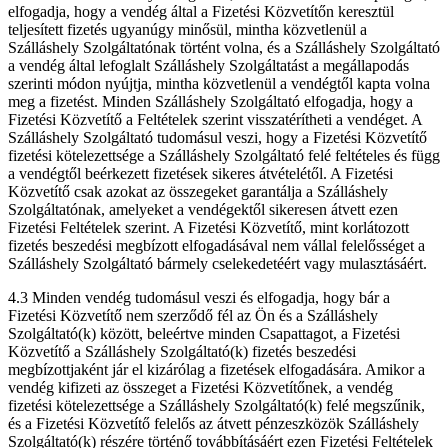
elfogadja, hogy a vendég által a Fizetési Közvetítőn keresztül
teljesített fizetés ugyanúgy minősül, mintha közvetlenül a
Szálláshely Szolgáltatónak történt volna, és a Szálláshely Szolgáltató
a vendég által lefoglalt Szálláshely Szolgáltatást a megállapodás
szerinti módon nyújtja, mintha közvetlenül a vendégtől kapta volna
meg a fizetést. Minden Szálláshely Szolgáltató elfogadja, hogy a
Fizetési Közvetítő a Feltételek szerint visszatérítheti a vendéget. A
Szálláshely Szolgáltató tudomásul veszi, hogy a Fizetési Közvetítő
fizetési kötelezettsége a Szálláshely Szolgáltató felé feltételes és függ
a vendégtől beérkezett fizetések sikeres átvételétől. A Fizetési
Közvetítő csak azokat az összegeket garantálja a Szálláshely
Szolgáltatónak, amelyeket a vendégektől sikeresen átvett ezen
Fizetési Feltételek szerint. A Fizetési Közvetítő, mint korlátozott
fizetés beszedési megbízott elfogadásával nem vállal felelősséget a
Szálláshely Szolgáltató bármely cselekedetéért vagy mulasztásáért.
4.3 Minden vendég tudomásul veszi és elfogadja, hogy bár a
Fizetési Közvetítő nem szerződő fél az Ön és a Szálláshely
Szolgáltató(k) között, beleértve minden Csapattagot, a Fizetési
Közvetítő a Szálláshely Szolgáltató(k) fizetés beszedési
megbízottjaként jár el kizárólag a fizetések elfogadására. Amikor a
vendég kifizeti az összeget a Fizetési Közvetítőnek, a vendég
fizetési kötelezettsége a Szálláshely Szolgáltató(k) felé megszűnik,
és a Fizetési Közvetítő felelős az átvett pénzeszközök Szálláshely
Szolgáltató(k) részére történő továbbításáért ezen Fizetési Feltételek