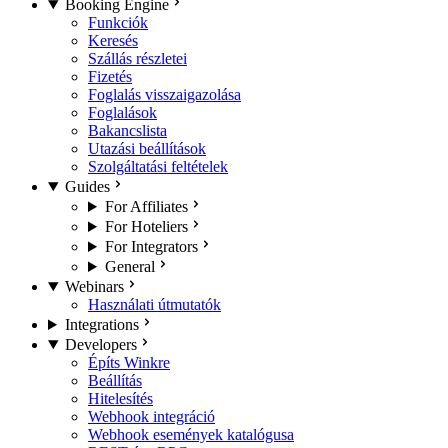
Booking Engine
Funkciók
Keresés
Szállás részletei
Fizetés
Foglalás visszaigazolása
Foglalások
Bakancslista
Utazási beállítások
Szolgáltatási feltételek
Guides
For Affiliates
For Hoteliers
For Integrators
General
Webinars
Használati útmutatók
Integrations
Developers
Építs Winkre
Beállítás
Hitelesítés
Webhook integráció
Webhook események katalógusa