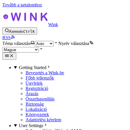
Tovább a tartalomhoz
Wink
Keresés
Ctrl
K
RSS
Téma választás
Nyelv választása
Getting Started
Bevezetés a Wink-be
Főbb jellemzők
Ügyfelek
Regisztráció
Árazás
Összehasonlítás
Biztonság
Lokalizáció
Környezetek
Adattörlési kérelem
User Settings