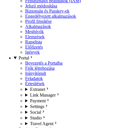
Felhasználói beállítások (IAM)
Jelszó módosítása
Biztonság és Passkey-ek
Engedélyezett alkalmazások
Profil frissítése
Alkalmazások
Meghívók
Elemzések
Ranglista
Előfizetés
Igények
Portal
Bevezetés a Portalba
Fiók létrehozása
Irányítópult
Feladatok
Értesítések
Extranet
Link Manager
Payment
Settings
Social
Studio
Travel Agent