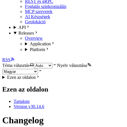
REST és gRPC
Foglalás szinkronizálás
MCP szerverek
AI Készségek
Geolokáció
API
Releases
Overview
Application
Platform
RSS
Téma választás
Nyelv választása
Ezen az oldalon
Ezen az oldalon
Tartalom
Version v30.14.6
Changelog