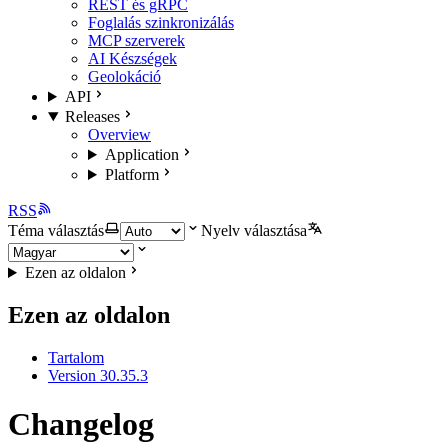
REST és gRPC
Foglalás szinkronizálás
MCP szerverek
AI Készségek
Geolokáció
API
Releases
Overview
Application
Platform
RSS
Téma választás
Nyelv választása
Ezen az oldalon
Ezen az oldalon
Tartalom
Version 30.35.3
Changelog