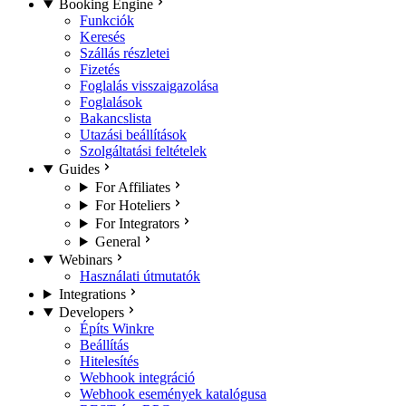
Booking Engine
Funkciók
Keresés
Szállás részletei
Fizetés
Foglalás visszaigazolása
Foglalások
Bakancslista
Utazási beállítások
Szolgáltatási feltételek
Guides
For Affiliates
For Hoteliers
For Integrators
General
Webinars
Használati útmutatók
Integrations
Developers
Építs Winkre
Beállítás
Hitelesítés
Webhook integráció
Webhook események katalógusa