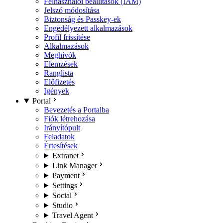
Felhasználói beállítások (IAM)
Jelszó módosítása
Biztonság és Passkey-ek
Engedélyezett alkalmazások
Profil frissítése
Alkalmazások
Meghívók
Elemzések
Ranglista
Előfizetés
Igények
Portal
Bevezetés a Portalba
Fiók létrehozása
Irányítópult
Feladatok
Értesítések
Extranet
Link Manager
Payment
Settings
Social
Studio
Travel Agent