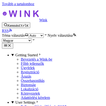
Tovább a tartalomhoz
Wink
Keresés
Ctrl
K
RSS
Téma választás
Nyelv választása
Getting Started
Bevezetés a Wink-be
Főbb jellemzők
Ügyfelek
Regisztráció
Árazás
Összehasonlítás
Biztonság
Lokalizáció
Környezetek
Adattörlési kérelem
User Settings