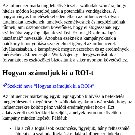
Az influencer marketing lehetővé teszi a szállodák számára, hogy
hiteles módon kapcsolódjanak a potenciális vendégekhez. A
hagyományos hirdetésekkel ellentétben az influencerek olyan
tartalmakat készítenek, amelyek személyesnek és megbízhatónak
tűnnek, ami ösztönözheti követőiket, hogy ellátogassanak egy
szállodába vagy foglaljanak szállást. Ezt mi „Bizalom-alapú
utazásnak” nevezzük. Azonban ezeknek a kampányoknak a
hatékony lebonyolítása szakértelmet igényel az influencerek
kiválasztásában, a kampányok megtervezésében és az eredmények
mérésében. Ebben segít a Wink Agency – leegyszerűsítjük a
folyamatot és eszközöket biztosítunk a siker nyomon követéséhez.
Hogyan számoljuk ki a ROI-t
Szekció neve “Hogyan számoljuk ki a ROI-t”
Az influencer marketing egyik legnagyobb kihívása a befektetés
megtérülésének megértése. A szállodák gyakran kíváncsiak, hogy az
influencerekre költött pénz valódi eredményeket hoz-e. Ezt
adatvezérelt eszközökkel kezeljük, amelyek nyomon követik a
kampány minden lépését. Például:
Ha a cél a foglalások ösztönzése, figyeljük, hány felhasználó
látogat el a szálloda foglalási oldalára influencer linkeken