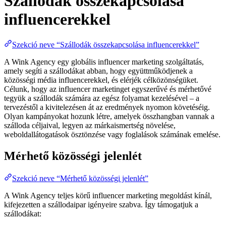
Szállodák összekapcsolása
influencerekkel
Szekció neve “Szállodák összekapcsolása influencerekkel”
A Wink Agency egy globális influencer marketing szolgáltatás,
amely segíti a szállodákat abban, hogy együttműködjenek a
közösségi média influencerekkel, és elérjék célközönségüket.
Célunk, hogy az influencer marketinget egyszerűvé és mérhetővé
tegyük a szállodák számára az egész folyamat kezelésével – a
tervezéstől a kivitelezésen át az eredmények nyomon követéséig.
Olyan kampányokat hozunk létre, amelyek összhangban vannak a
szálloda céljaival, legyen az márkaismertség növelése,
weboldallátogatások ösztönzése vagy foglalások számának emelése.
Mérhető közösségi jelenlét
Szekció neve “Mérhető közösségi jelenlét”
A Wink Agency teljes körű influencer marketing megoldást kínál,
kifejezetten a szállodaipar igényeire szabva. Így támogatjuk a
szállodákat: