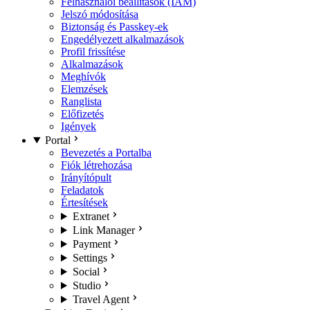
Felhasználói beállítások (IAM)
Jelszó módosítása
Biztonság és Passkey-ek
Engedélyezett alkalmazások
Profil frissítése
Alkalmazások
Meghívók
Elemzések
Ranglista
Előfizetés
Igények
Portal
Bevezetés a Portalba
Fiók létrehozása
Irányítópult
Feladatok
Értesítések
Extranet
Link Manager
Payment
Settings
Social
Studio
Travel Agent