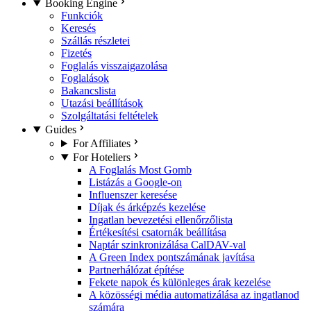
Booking Engine
Funkciók
Keresés
Szállás részletei
Fizetés
Foglalás visszaigazolása
Foglalások
Bakancslista
Utazási beállítások
Szolgáltatási feltételek
Guides
For Affiliates
For Hoteliers
A Foglalás Most Gomb
Listázás a Google-on
Influenszer keresése
Díjak és árképzés kezelése
Ingatlan bevezetési ellenőrzőlista
Értékesítési csatornák beállítása
Naptár szinkronizálása CalDAV-val
A Green Index pontszámának javítása
Partnerhálózat építése
Fekete napok és különleges árak kezelése
A közösségi média automatizálása az ingatlanod
számára