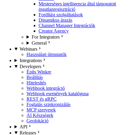
Mesterséges intelligencia által támogatott
ingatlanregisztráció
Fordítási szolgáltatások
Dinamikus árazás
Channel Manager Integrációk
Creator Agency
For Integrators
General
Webinars
Használati útmutatók
Integrations
Developers
Építs Winkre
Beállítás
Hitelesítés
Webhook integráció
Webhook események katalógusa
REST és gRPC
Foglalás szinkronizálás
MCP szerverek
AI Készségek
Geolokáció
API
Releases