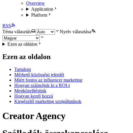
Overview
Application
Platform
RSS
Téma választás
Nyelv választása
Ezen az oldalon
Ezen az oldalon
Tartalom
Mérhető közösségi jelenlét
Miért fontos az influencer marketing
Hogyan számoljuk ki a ROI-t
Megközelítésünk
Hogyan kezdj hozzá
Kiegészítő marketing szolgáltatások
Creator Agency