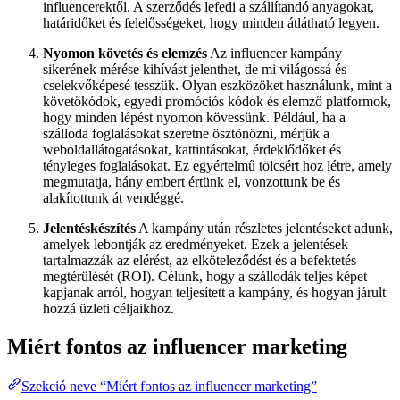
influencerektől. A szerződés lefedi a szállítandó anyagokat,
határidőket és felelősségeket, hogy minden átlátható legyen.
Nyomon követés és elemzés
Az influencer kampány
sikerének mérése kihívást jelenthet, de mi világossá és
cselekvőképesé tesszük. Olyan eszközöket használunk, mint a
követőkódok, egyedi promóciós kódok és elemző platformok,
hogy minden lépést nyomon kövessünk. Például, ha a
szálloda foglalásokat szeretne ösztönözni, mérjük a
weboldallátogatásokat, kattintásokat, érdeklődőket és
tényleges foglalásokat. Ez egyértelmű tölcsért hoz létre, amely
megmutatja, hány embert értünk el, vonzottunk be és
alakítottunk át vendéggé.
Jelentéskészítés
A kampány után részletes jelentéseket adunk,
amelyek lebontják az eredményeket. Ezek a jelentések
tartalmazzák az elérést, az elköteleződést és a befektetés
megtérülését (ROI). Célunk, hogy a szállodák teljes képet
kapjanak arról, hogyan teljesített a kampány, és hogyan járult
hozzá üzleti céljaikhoz.
Miért fontos az influencer marketing
Szekció neve “Miért fontos az influencer marketing”