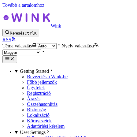
Tovább a tartalomhoz
Wink
Keresés
Ctrl
K
RSS
Téma választás
Nyelv választása
Getting Started
Bevezetés a Wink-be
Főbb jellemzők
Ügyfelek
Regisztráció
Árazás
Összehasonlítás
Biztonság
Lokalizáció
Környezetek
Adattörlési kérelem
User Settings