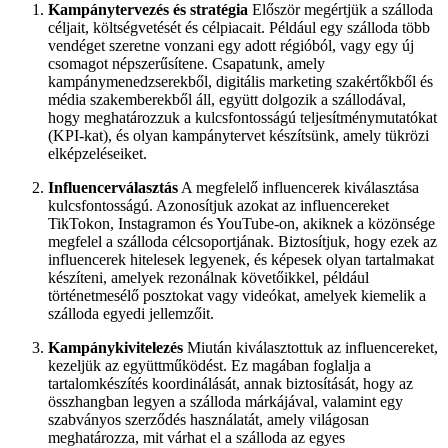
Kampánytervezés és stratégia
Először megértjük a szálloda
céljait, költségvetését és célpiacait. Például egy szálloda több
vendéget szeretne vonzani egy adott régióból, vagy egy új
csomagot népszerűsítene. Csapatunk, amely
kampánymenedzserekből, digitális marketing szakértőkből és
média szakemberekből áll, együtt dolgozik a szállodával,
hogy meghatározzuk a kulcsfontosságú teljesítménymutatókat
(KPI-kat), és olyan kampánytervet készítsünk, amely tükrözi
elképzeléseiket.
Influencerválasztás
A megfelelő influencerek kiválasztása
kulcsfontosságú. Azonosítjuk azokat az influencereket
TikTokon, Instagramon és YouTube-on, akiknek a közönsége
megfelel a szálloda célcsoportjának. Biztosítjuk, hogy ezek az
influencerek hitelesek legyenek, és képesek olyan tartalmakat
készíteni, amelyek rezonálnak követőikkel, például
történetmesélő posztokat vagy videókat, amelyek kiemelik a
szálloda egyedi jellemzőit.
Kampánykivitelezés
Miután kiválasztottuk az influencereket,
kezeljük az együttműködést. Ez magában foglalja a
tartalomkészítés koordinálását, annak biztosítását, hogy az
összhangban legyen a szálloda márkájával, valamint egy
szabványos szerződés használatát, amely világosan
meghatározza, mit várhat el a szálloda az egyes