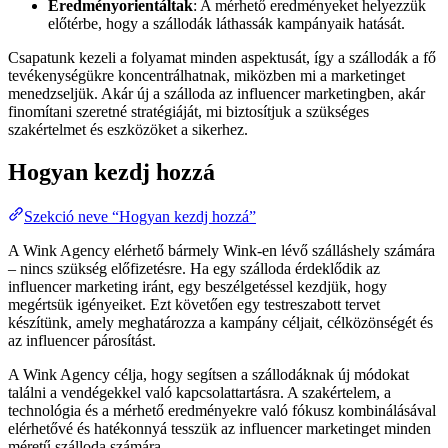
Eredményorientáltak
: A mérhető eredményeket helyezzük
előtérbe, hogy a szállodák láthassák kampányaik hatását.
Csapatunk kezeli a folyamat minden aspektusát, így a szállodák a fő
tevékenységükre koncentrálhatnak, miközben mi a marketinget
menedzseljük. Akár új a szálloda az influencer marketingben, akár
finomítani szeretné stratégiáját, mi biztosítjuk a szükséges
szakértelmet és eszközöket a sikerhez.
Hogyan kezdj hozzá
Szekció neve “Hogyan kezdj hozzá”
A Wink Agency elérhető bármely Wink-en lévő szálláshely számára
– nincs szükség előfizetésre. Ha egy szálloda érdeklődik az
influencer marketing iránt, egy beszélgetéssel kezdjük, hogy
megértsük igényeiket. Ezt követően egy testreszabott tervet
készítünk, amely meghatározza a kampány céljait, célközönségét és
az influencer párosítást.
A Wink Agency célja, hogy segítsen a szállodáknak új módokat
találni a vendégekkel való kapcsolattartásra. A szakértelem, a
technológia és a mérhető eredményekre való fókusz kombinálásával
elérhetővé és hatékonnyá tesszük az influencer marketinget minden
méretű szálloda számára.