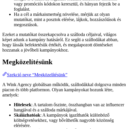
vagy promóciós kódokon keresztül, és hányan fejezik be a
foglalást.
Ha a cél a márkaismertség növelése, mérjük az olyan
mutatókat, mint a posztok elérése, lájkok, hozzászólások és
megosztások.
Ezeket a mutatókat összekapcsolva a szálloda céljaival, világos
képet adunk a kampány hatásáról. Ez segíti a szállodákat abban,
hogy lássák befektetésük értékét, és megalapozott döntéseket
hozzanak a jövőbeli kampányokhoz.
Megközelítésünk
Szekció neve “Megközelítésünk”
A Wink Agency globálisan működik, szállodákkal dolgozva minden
piacon és több platformon. Olyan kampányokat hozunk létre,
amelyek:
Hitelesek
: A tartalom őszinte, összhangban van az influencer
hangjával és a szálloda márkájával.
Skálázhatóak
: A kampányok igazíthatók különböző
költségvetésekhez, vagy bővíthetők nagyobb közönség
elérésére.