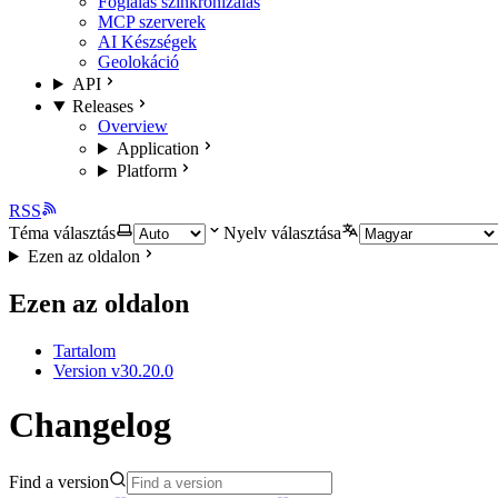
Foglalás szinkronizálás
MCP szerverek
AI Készségek
Geolokáció
API
Releases
Overview
Application
Platform
RSS
Téma választás
Nyelv választása
Ezen az oldalon
Ezen az oldalon
Tartalom
Version v30.20.0
Changelog
Find a version