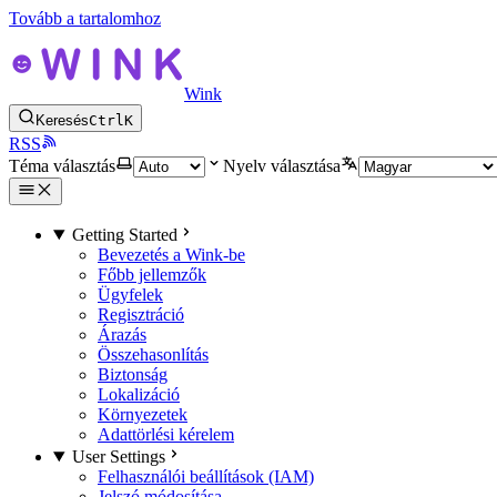
Tovább a tartalomhoz
Wink
Keresés
Ctrl
K
RSS
Téma választás
Nyelv választása
Getting Started
Bevezetés a Wink-be
Főbb jellemzők
Ügyfelek
Regisztráció
Árazás
Összehasonlítás
Biztonság
Lokalizáció
Környezetek
Adattörlési kérelem
User Settings
Felhasználói beállítások (IAM)
Jelszó módosítása