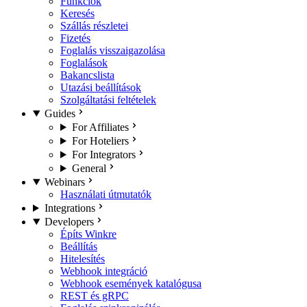
Funkciók
Keresés
Szállás részletei
Fizetés
Foglalás visszaigazolása
Foglalások
Bakancslista
Utazási beállítások
Szolgáltatási feltételek
Guides
For Affiliates
For Hoteliers
For Integrators
General
Webinars
Használati útmutatók
Integrations
Developers
Építs Winkre
Beállítás
Hitelesítés
Webhook integráció
Webhook események katalógusa
REST és gRPC