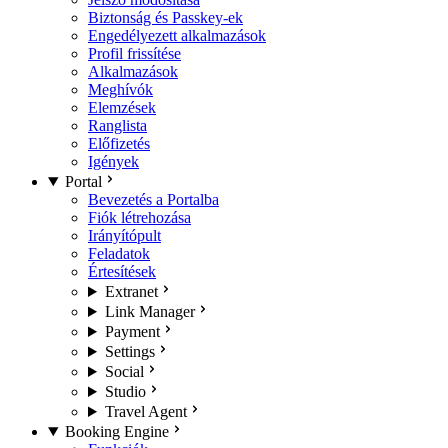
Biztonság és Passkey-ek
Engedélyezett alkalmazások
Profil frissítése
Alkalmazások
Meghívók
Elemzések
Ranglista
Előfizetés
Igények
Portal
Bevezetés a Portalba
Fiók létrehozása
Irányítópult
Feladatok
Értesítések
Extranet
Link Manager
Payment
Settings
Social
Studio
Travel Agent
Booking Engine