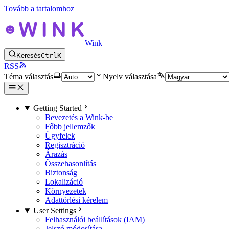
Tovább a tartalomhoz
Wink
Keresés
Ctrl
K
RSS
Téma választás
Nyelv választása
Getting Started
Bevezetés a Wink-be
Főbb jellemzők
Ügyfelek
Regisztráció
Árazás
Összehasonlítás
Biztonság
Lokalizáció
Környezetek
Adattörlési kérelem
User Settings
Felhasználói beállítások (IAM)
Jelszó módosítása