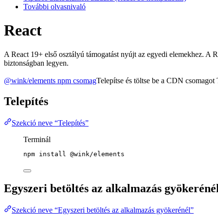
További olvasnivaló
React
A React 19+ első osztályú támogatást nyújt az egyedi elemekhez. A Re
biztonságban legyen.
@wink/elements npm csomag
Telepítse és töltse be a CDN csomagot 
Telepítés
Szekció neve “Telepítés”
Terminál
npm
install
@wink/elements
Egyszeri betöltés az alkalmazás gyökeréné
Szekció neve “Egyszeri betöltés az alkalmazás gyökerénél”