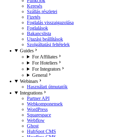
Funkciók
Keresés
Szállás részletei
Fizetés
Foglalás visszaigazolása
Foglalások
Bakancslista
Utazási beállítások
Szolgáltatási feltételek
Guides
For Affiliates
For Hoteliers
For Integrators
General
Webinars
Használati útmutatók
Integrations
Partner API
Webkomponensek
WordPress
Squarespace
Webflow
Ghost
HubSpot CMS
Headless CMS