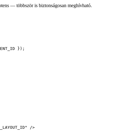
tens — többször is biztonságosan meghívható.
ENT_ID
 });
_LAYOUT_ID
"
 />