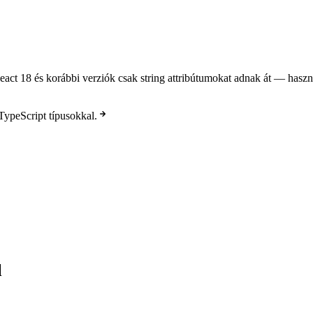
act 18 és korábbi verziók csak string attribútumokat adnak át — használ
TypeScript típusokkal.
l