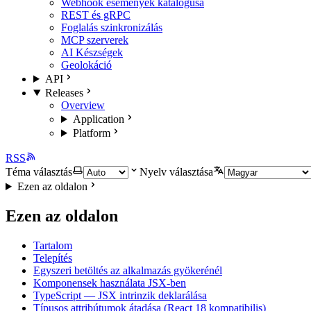
Webhook események katalógusa
REST és gRPC
Foglalás szinkronizálás
MCP szerverek
AI Készségek
Geolokáció
API
Releases
Overview
Application
Platform
RSS
Téma választás
Nyelv választása
Ezen az oldalon
Ezen az oldalon
Tartalom
Telepítés
Egyszeri betöltés az alkalmazás gyökerénél
Komponensek használata JSX-ben
TypeScript — JSX intrinzik deklarálása
Típusos attribútumok átadása (React 18 kompatibilis)