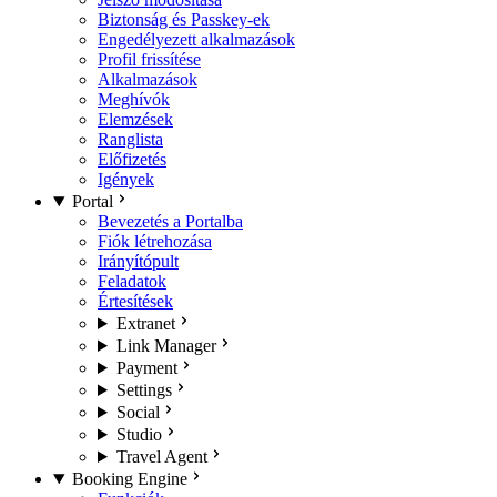
Biztonság és Passkey-ek
Engedélyezett alkalmazások
Profil frissítése
Alkalmazások
Meghívók
Elemzések
Ranglista
Előfizetés
Igények
Portal
Bevezetés a Portalba
Fiók létrehozása
Irányítópult
Feladatok
Értesítések
Extranet
Link Manager
Payment
Settings
Social
Studio
Travel Agent
Booking Engine