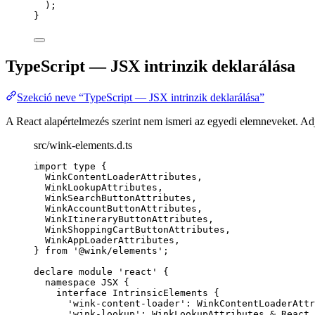
);
}
TypeScript — JSX intrinzik deklarálása
Szekció neve “TypeScript — JSX intrinzik deklarálása”
A React alapértelmezés szerint nem ismeri az egyedi elemneveket. Adjo
src/wink-elements.d.ts
import
type
 {
WinkContentLoaderAttributes,
WinkLookupAttributes,
WinkSearchButtonAttributes,
WinkAccountButtonAttributes,
WinkItineraryButtonAttributes,
WinkShoppingCartButtonAttributes,
WinkAppLoaderAttributes,
} 
from
'
@wink/elements
'
;
declare
module
'
react
'
 {
namespace
 JSX {
interface
 IntrinsicElements {
'
wink-content-loader
'
:
WinkContentLoaderAttr
'
wink-lookup
'
:
WinkLookupAttributes
&
 React
.