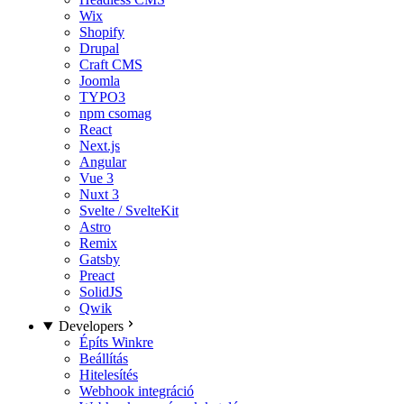
Wix
Shopify
Drupal
Craft CMS
Joomla
TYPO3
npm csomag
React
Next.js
Angular
Vue 3
Nuxt 3
Svelte / SvelteKit
Astro
Remix
Gatsby
Preact
SolidJS
Qwik
Developers
Építs Winkre
Beállítás
Hitelesítés
Webhook integráció