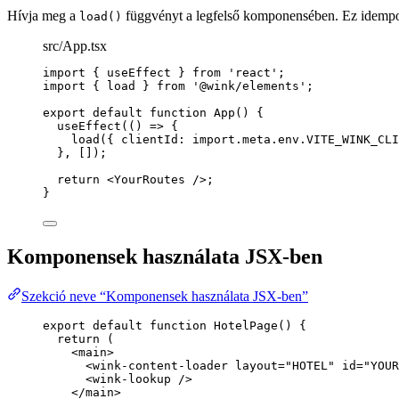
Hívja meg a
függvényt a legfelső komponensében. Ez idempo
load()
src/App.tsx
import
 { useEffect } 
from
'
react
'
;
import
 { load } 
from
'
@wink/elements
'
;
export
default
function
App
()
 {
useEffect
(
()
=>
 {
load
({ clientId: 
import.
meta
.
env
.
VITE_WINK_CLI
}
,
 []);
return
<
YourRoutes
 />
;
}
Komponensek használata JSX-ben
Szekció neve “Komponensek használata JSX-ben”
export
default
function
HotelPage
()
 {
return
 (
<
main
>
<
wink-content-loader
layout
=
"
HOTEL
"
id
=
"
YOUR
<
wink-lookup
 />
</
main
>