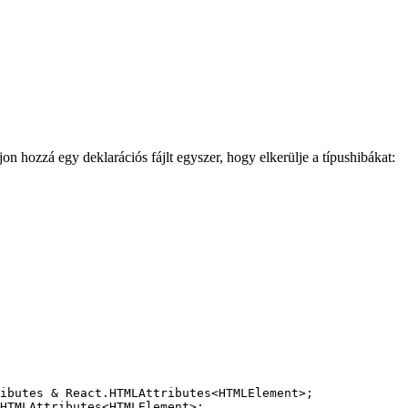
n hozzá egy deklarációs fájlt egyszer, hogy elkerülje a típushibákat:
ibutes
&
 React
.
HTMLAttributes
<
HTMLElement
>;
HTMLAttributes
<
HTMLElement
>;