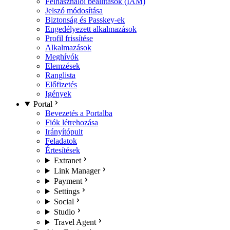
Felhasználói beállítások (IAM)
Jelszó módosítása
Biztonság és Passkey-ek
Engedélyezett alkalmazások
Profil frissítése
Alkalmazások
Meghívók
Elemzések
Ranglista
Előfizetés
Igények
Portal
Bevezetés a Portalba
Fiók létrehozása
Irányítópult
Feladatok
Értesítések
Extranet
Link Manager
Payment
Settings
Social
Studio
Travel Agent