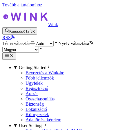
Tovább a tartalomhoz
Wink
Keresés
Ctrl
K
RSS
Téma választás
Nyelv választása
Getting Started
Bevezetés a Wink-be
Főbb jellemzők
Ügyfelek
Regisztráció
Árazás
Összehasonlítás
Biztonság
Lokalizáció
Környezetek
Adattörlési kérelem
User Settings