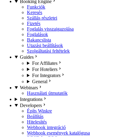
Booking Engine
Funkciók
Keresés
Szállás részletei
Fizetés
Foglalás visszaigazolása
Foglalások
Bakancslista
Utazási beállítások
Szolgáltatási feltételek
Guides
For Affiliates
For Hoteliers
For Integrators
General
Webinars
Használati útmutatók
Integrations
Developers
Építs Winkre
Beállítás
Hitelesítés
Webhook integráció
Webhook események katalógusa