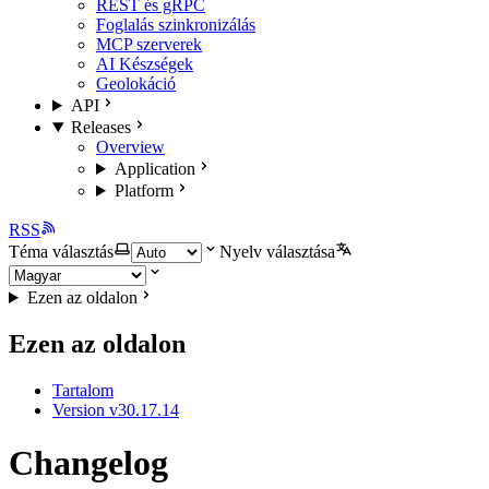
REST és gRPC
Foglalás szinkronizálás
MCP szerverek
AI Készségek
Geolokáció
API
Releases
Overview
Application
Platform
RSS
Téma választás
Nyelv választása
Ezen az oldalon
Ezen az oldalon
Tartalom
Version v30.17.14
Changelog