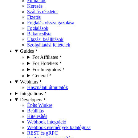
Funkciók
Keresés
Szállás részletei
Fizetés
Foglalás visszaigazolása
Foglalások
Bakancslista
Utazási beállítások
Szolgáltatási feltételek
Guides
For Affiliates
For Hoteliers
For Integrators
General
Webinars
Használati útmutatók
Integrations
Developers
Építs Winkre
Beállítás
Hitelesítés
Webhook integráció
Webhook események katalógusa
REST és gRPC