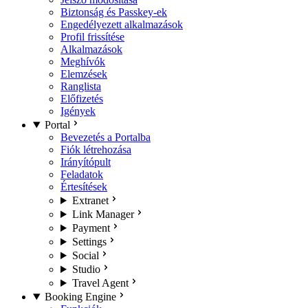
Biztonság és Passkey-ek
Engedélyezett alkalmazások
Profil frissítése
Alkalmazások
Meghívók
Elemzések
Ranglista
Előfizetés
Igények
Portal
Bevezetés a Portalba
Fiók létrehozása
Irányítópult
Feladatok
Értesítések
Extranet
Link Manager
Payment
Settings
Social
Studio
Travel Agent
Booking Engine