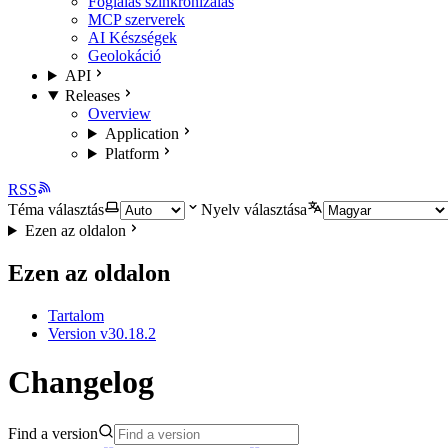
Foglalás szinkronizálás
MCP szerverek
AI Készségek
Geolokáció
API
Releases
Overview
Application
Platform
RSS
Téma választás
Nyelv választása
Ezen az oldalon
Ezen az oldalon
Tartalom
Version v30.18.2
Changelog
Find a version