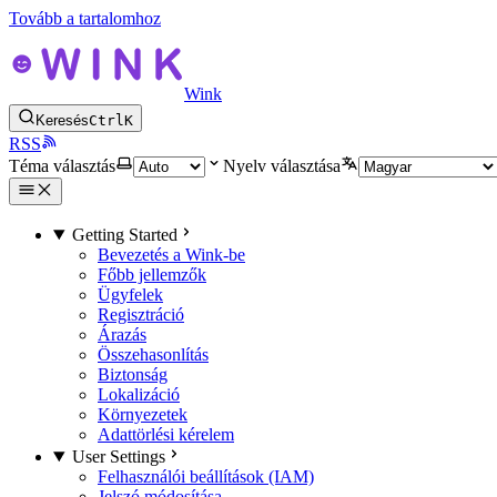
Tovább a tartalomhoz
Wink
Keresés
Ctrl
K
RSS
Téma választás
Nyelv választása
Getting Started
Bevezetés a Wink-be
Főbb jellemzők
Ügyfelek
Regisztráció
Árazás
Összehasonlítás
Biztonság
Lokalizáció
Környezetek
Adattörlési kérelem
User Settings
Felhasználói beállítások (IAM)
Jelszó módosítása