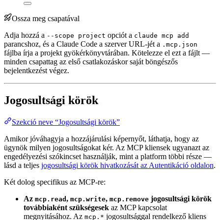
Ossza meg csapatával
Adja hozzá a
opciót a
--scope project
claude mcp add
parancshoz, és a Claude Code a szerver URL-jét a
.mcp.json
fájlba írja a projekt gyökérkönyvtárában. Kötelezze el ezt a fájlt —
minden csapattag az első csatlakozáskor saját böngészős
bejelentkezést végez.
Jogosultsági körök
Szekció neve “Jogosultsági körök”
Amikor jóváhagyja a hozzájárulási képernyőt, láthatja, hogy az
ügynök milyen jogosultságokat kér. Az MCP kliensek ugyanazt az
engedélyezési szókincset használják, mint a platform többi része —
lásd a teljes
jogosultsági körök hivatkozását az Autentikáció oldalon
.
Két dolog specifikus az MCP-re:
Az
,
,
jogosultsági körök
mcp.read
mcp.write
mcp.remove
továbbiaként szükségesek
az MCP kapcsolat
megnyitásához. Az
jogosultsággal rendelkező kliens
mcp.*