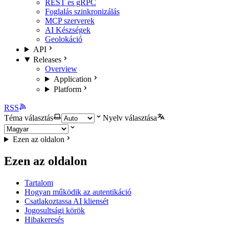
REST és gRPC
Foglalás szinkronizálás
MCP szerverek
AI Készségek
Geolokáció
API
Releases
Overview
Application
Platform
RSS
Téma választás
Nyelv választása
Ezen az oldalon
Ezen az oldalon
Tartalom
Hogyan működik az autentikáció
Csatlakoztassa AI kliensét
Jogosultsági körök
Hibakeresés