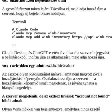
bejelentkezés után
401 Unauthorized
A gyorsítótárazott token lejárt. Távolítsa el, majd adja hozzá újra a
szervert, hogy új bejelentkezés induljon:
Terminál
# Claude Code
claude
mcp
remove
wink-inventory
claude
mcp
add
wink-inventory
https://api.wink.tra
Claude Desktop és ChatGPT esetén távolítsa el a szerver bejegyzést
a beállításokból, indítsa újra az alkalmazást, majd adja hozzá újra.
egy adott eszköz hívásakor
403 Forbidden
Az eszköz olyan jogosultságot igényel, amit nem hagyott jóvá a
hozzájárulási képernyőn. Csatlakoztassa újra a szervert — a
hozzájárulási képernyő ismét megjelenik, és jóváhagyhatja a
hiányzó engedélyt.
A szerver megjelenik, de az eszköz hívások “account not found”
hibát adnak
Olyan Wink fiókkal van bejelentkezve, amelyhez nincs kezelő