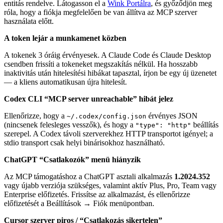
entitás rendelve. Látogasson el a
Wink Portálra
, és győződjön meg
róla, hogy a fiókja megfelelően be van állítva az MCP szerver
használata előtt.
A token lejár a munkamenet közben
A tokenek 3 óráig érvényesek. A Claude Code és Claude Desktop
csendben frissíti a tokeneket megszakítás nélkül. Ha hosszabb
inaktivitás után hitelesítési hibákat tapasztal, írjon be egy új üzenetet
— a kliens automatikusan újra hitelesít.
Codex CLI “MCP server unreachable” hibát jelez
Ellenőrizze, hogy a
érvényes JSON
~/.codex/config.json
(nincsenek felesleges vesszők), és hogy a
beállítás
"type": "http"
szerepel. A Codex távoli szerverekhez HTTP transportot igényel; a
stdio transport csak helyi binárisokhoz használható.
ChatGPT “Csatlakozók” menü hiányzik
Az MCP támogatáshoz a ChatGPT asztali alkalmazás
1.2024.352
vagy újabb verziója szükséges, valamint aktív Plus, Pro, Team vagy
Enterprise előfizetés. Frissítse az alkalmazást, és ellenőrizze
előfizetését a Beállítások → Fiók menüpontban.
Cursor szerver piros / “Csatlakozás sikertelen”