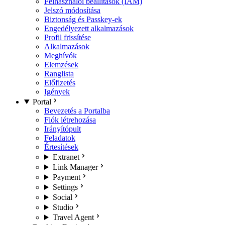
Felhasználói beállítások (IAM)
Jelszó módosítása
Biztonság és Passkey-ek
Engedélyezett alkalmazások
Profil frissítése
Alkalmazások
Meghívók
Elemzések
Ranglista
Előfizetés
Igények
Portal
Bevezetés a Portalba
Fiók létrehozása
Irányítópult
Feladatok
Értesítések
Extranet
Link Manager
Payment
Settings
Social
Studio
Travel Agent