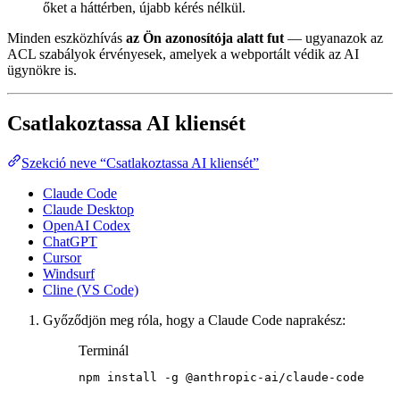
őket a háttérben, újabb kérés nélkül.
Minden eszközhívás
az Ön azonosítója alatt fut
— ugyanazok az
ACL szabályok érvényesek, amelyek a webportált védik az AI
ügynökre is.
Csatlakoztassa AI kliensét
Szekció neve “Csatlakoztassa AI kliensét”
Claude Code
Claude Desktop
OpenAI Codex
ChatGPT
Cursor
Windsurf
Cline (VS Code)
Győződjön meg róla, hogy a Claude Code naprakész:
Terminál
npm
install
-g
@anthropic-ai/claude-code