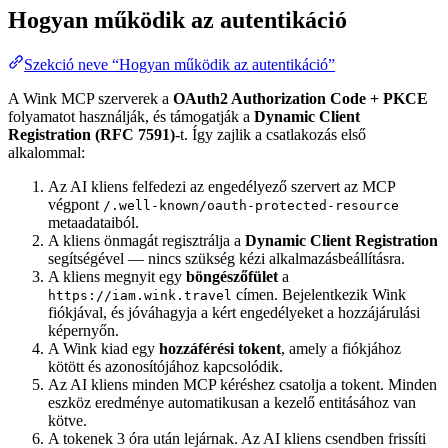
Hogyan működik az autentikáció
Szekció neve “Hogyan működik az autentikáció”
A Wink MCP szerverek a
OAuth2 Authorization Code + PKCE
folyamatot használják, és támogatják a
Dynamic Client
Registration (RFC 7591)
-t. Így zajlik a csatlakozás első
alkalommal:
Az AI kliens felfedezi az engedélyező szervert az MCP
végpont
/.well-known/oauth-protected-resource
metaadataiból.
A kliens önmagát regisztrálja a
Dynamic Client Registration
segítségével — nincs szükség kézi alkalmazásbeállításra.
A kliens megnyit egy
böngészőfület
a
címen. Bejelentkezik Wink
https://iam.wink.travel
fiókjával, és jóváhagyja a kért engedélyeket a hozzájárulási
képernyőn.
A Wink kiad egy
hozzáférési tokent
, amely a fiókjához
kötött és azonosítójához kapcsolódik.
Az AI kliens minden MCP kéréshez csatolja a tokent. Minden
eszköz eredménye automatikusan a kezelő entitásához van
kötve.
A tokenek 3 óra után lejárnak. Az AI kliens csendben frissíti