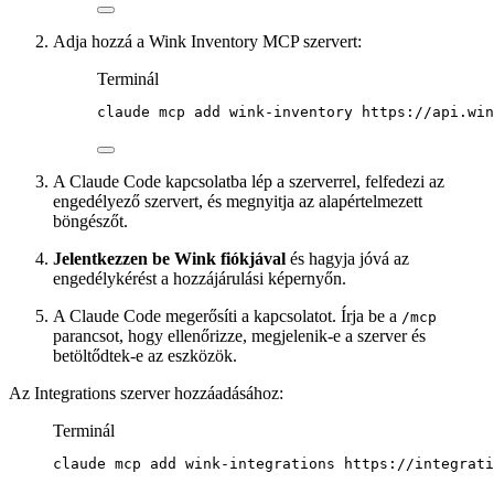
Adja hozzá a Wink Inventory MCP szervert:
Terminál
claude
mcp
add
wink-inventory
https://api.win
A Claude Code kapcsolatba lép a szerverrel, felfedezi az
engedélyező szervert, és megnyitja az alapértelmezett
böngészőt.
Jelentkezzen be Wink fiókjával
és hagyja jóvá az
engedélykérést a hozzájárulási képernyőn.
A Claude Code megerősíti a kapcsolatot. Írja be a
/mcp
parancsot, hogy ellenőrizze, megjelenik-e a szerver és
betöltődtek-e az eszközök.
Az Integrations szerver hozzáadásához:
Terminál
claude
mcp
add
wink-integrations
https://integrati