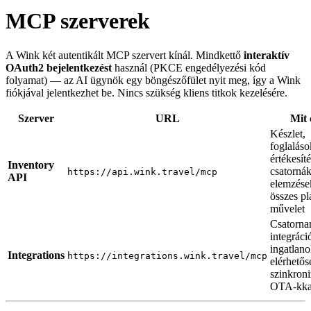
MCP szerverek
A Wink két autentikált MCP szervert kínál. Mindkettő
interaktív
OAuth2 bejelentkezést
használ (PKCE engedélyezési kód
folyamat) — az AI ügynök egy böngészőfület nyit meg, így a Wink
fiókjával jelentkezhet be. Nincs szükség kliens titkok kezelésére.
Szerver
URL
Mit 
Készlet,
foglaláso
értékesíté
Inventory
csatornák
https://api.wink.travel/mcp
API
elemzése
összes pl
művelet
Csatorna
integrác
ingatlano
Integrations
https://integrations.wink.travel/mcp
elérhetős
szinkroni
OTA-kka