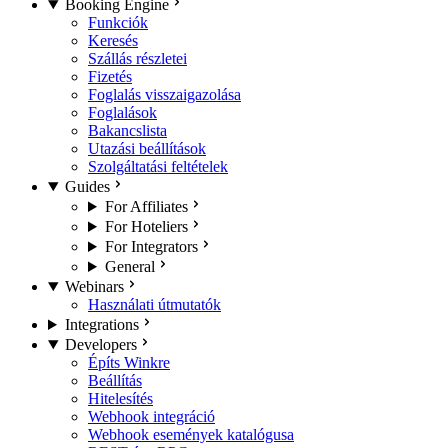
Booking Engine
Funkciók
Keresés
Szállás részletei
Fizetés
Foglalás visszaigazolása
Foglalások
Bakancslista
Utazási beállítások
Szolgáltatási feltételek
Guides
For Affiliates
For Hoteliers
For Integrators
General
Webinars
Használati útmutatók
Integrations
Developers
Építs Winkre
Beállítás
Hitelesítés
Webhook integráció
Webhook események katalógusa