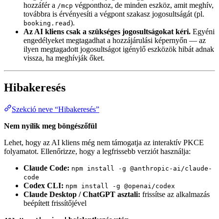
hozzáfér a
végponthoz, de minden eszköz, amit meghív,
/mcp
továbbra is érvényesíti a végpont szakasz jogosultságát (pl.
).
booking.read
Az AI kliens csak a szükséges jogosultságokat kéri.
Egyéni
engedélyeket megtagadhat a hozzájárulási képernyőn — az
ilyen megtagadott jogosultságot igénylő eszközök hibát adnak
vissza, ha meghívják őket.
Hibakeresés
Szekció neve “Hibakeresés”
Nem nyílik meg böngészőfül
Lehet, hogy az AI kliens még nem támogatja az interaktív PKCE
folyamatot. Ellenőrizze, hogy a legfrissebb verziót használja:
Claude Code:
npm install -g @anthropic-ai/claude-
code
Codex CLI:
npm install -g @openai/codex
Claude Desktop / ChatGPT asztali:
frissítse az alkalmazás
beépített frissítőjével