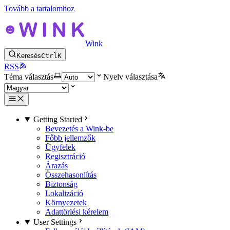
Tovább a tartalomhoz
Wink
Keresés
Ctrl
K
RSS
Téma választás
Nyelv választása
Getting Started
Bevezetés a Wink-be
Főbb jellemzők
Ügyfelek
Regisztráció
Árazás
Összehasonlítás
Biztonság
Lokalizáció
Környezetek
Adattörlési kérelem
User Settings