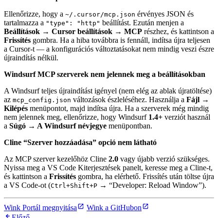
Ellenőrizze, hogy a
érvényes JSON és
~/.cursor/mcp.json
tartalmazza a
beállítást. Ezután menjen a
"type": "http"
Beállítások → Cursor beállítások → MCP
részhez, és kattintson a
Frissítés
gombra. Ha a hiba továbbra is fennáll, indítsa újra teljesen
a Cursor-t — a konfigurációs változtatásokat nem mindig veszi észre
újraindítás nélkül.
Windsurf MCP szerverek nem jelennek meg a beállításokban
A Windsurf teljes újraindítást igényel (nem elég az ablak újratöltése)
az
változások észleléséhez. Használja a
Fájl →
mcp_config.json
Kilépés
menüpontot, majd indítsa újra. Ha a szerverek még mindig
nem jelennek meg, ellenőrizze, hogy Windsurf
1.4+
verziót használ
a
Súgó → A Windsurf névjegye
menüpontban.
Cline “Szerver hozzáadása” opció nem látható
Az MCP szerver kezelőhöz Cline
2.0
vagy újabb verzió szükséges.
Nyissa meg a VS Code Kiterjesztések panelt, keresse meg a Cline-t,
és kattintson a
Frissítés
gombra, ha elérhető. Frissítés után töltse újra
a VS Code-ot (
→ “Developer: Reload Window”).
Ctrl+Shift+P
Wink Portál megnyitása
Wink a GitHubon
Előző