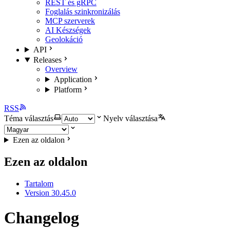
REST és gRPC
Foglalás szinkronizálás
MCP szerverek
AI Készségek
Geolokáció
API
Releases
Overview
Application
Platform
RSS
Téma választás
Nyelv választása
Ezen az oldalon
Ezen az oldalon
Tartalom
Version 30.45.0
Changelog