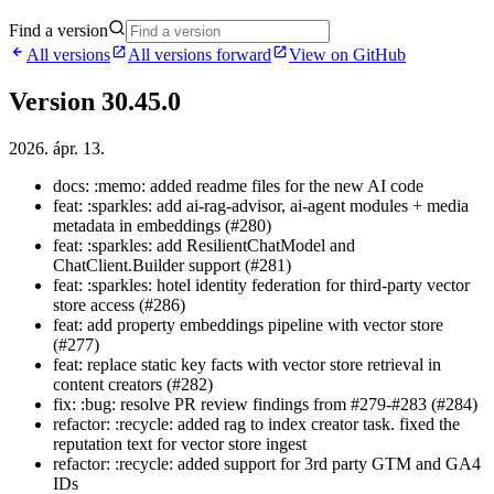
Find a version
All versions
All versions forward
View on GitHub
Version 30.45.0
2026. ápr. 13.
docs: :memo: added readme files for the new AI code
feat: :sparkles: add ai-rag-advisor, ai-agent modules + media
metadata in embeddings (#280)
feat: :sparkles: add ResilientChatModel and
ChatClient.Builder support (#281)
feat: :sparkles: hotel identity federation for third-party vector
store access (#286)
feat: add property embeddings pipeline with vector store
(#277)
feat: replace static key facts with vector store retrieval in
content creators (#282)
fix: :bug: resolve PR review findings from #279-#283 (#284)
refactor: :recycle: added rag to index creator task. fixed the
reputation text for vector store ingest
refactor: :recycle: added support for 3rd party GTM and GA4
IDs