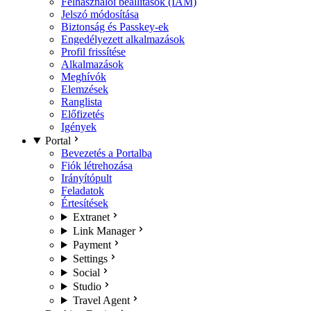
Felhasználói beállítások (IAM)
Jelszó módosítása
Biztonság és Passkey-ek
Engedélyezett alkalmazások
Profil frissítése
Alkalmazások
Meghívók
Elemzések
Ranglista
Előfizetés
Igények
Portal
Bevezetés a Portalba
Fiók létrehozása
Irányítópult
Feladatok
Értesítések
Extranet
Link Manager
Payment
Settings
Social
Studio
Travel Agent