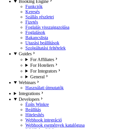
Booking Engine
Funkciók
Keresés
Szállás részletei
Fizetés
Foglalás visszaigazolása
Foglalások
Bakancslista
Utazási beállítások
Szolgáltatási feltételek
Guides
For Affiliates
For Hoteliers
For Integrators
General
Webinars
Használati útmutatók
Integrations
Developers
Építs Winkre
Beállítás
Hitelesítés
Webhook integráció
Webhook események katalógusa