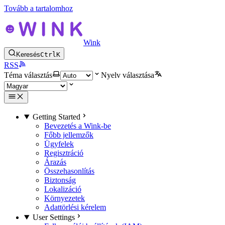
Tovább a tartalomhoz
Wink
Keresés
Ctrl
K
RSS
Téma választás
Nyelv választása
Getting Started
Bevezetés a Wink-be
Főbb jellemzők
Ügyfelek
Regisztráció
Árazás
Összehasonlítás
Biztonság
Lokalizáció
Környezetek
Adattörlési kérelem
User Settings