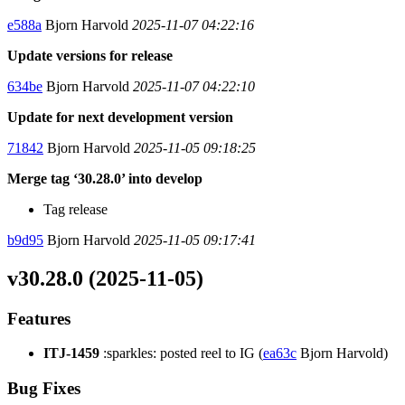
e588a
Bjorn Harvold
2025-11-07 04:22:16
Update versions for release
634be
Bjorn Harvold
2025-11-07 04:22:10
Update for next development version
71842
Bjorn Harvold
2025-11-05 09:18:25
Merge tag ‘30.28.0’ into develop
Tag release
b9d95
Bjorn Harvold
2025-11-05 09:17:41
v30.28.0 (2025-11-05)
Features
ITJ-1459
:sparkles: posted reel to IG (
ea63c
Bjorn Harvold)
Bug Fixes