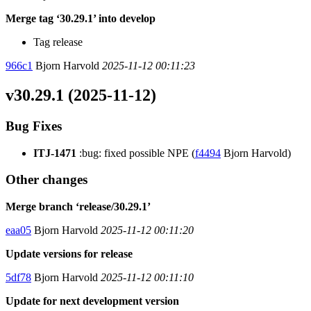
Merge tag ‘30.29.1’ into develop
Tag release
966c1
Bjorn Harvold
2025-11-12 00:11:23
v30.29.1 (2025-11-12)
Bug Fixes
ITJ-1471
:bug: fixed possible NPE (
f4494
Bjorn Harvold)
Other changes
Merge branch ‘release/30.29.1’
eaa05
Bjorn Harvold
2025-11-12 00:11:20
Update versions for release
5df78
Bjorn Harvold
2025-11-12 00:11:10
Update for next development version