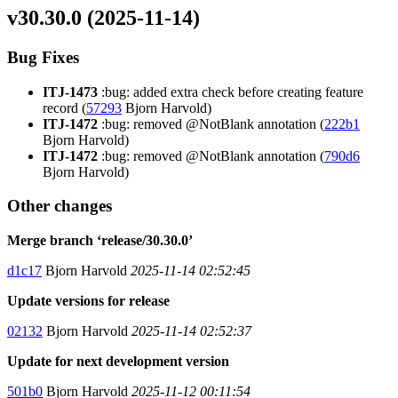
v30.30.0 (2025-11-14)
Bug Fixes
ITJ-1473
:bug: added extra check before creating feature
record (
57293
Bjorn Harvold)
ITJ-1472
:bug: removed @NotBlank annotation (
222b1
Bjorn Harvold)
ITJ-1472
:bug: removed @NotBlank annotation (
790d6
Bjorn Harvold)
Other changes
Merge branch ‘release/30.30.0’
d1c17
Bjorn Harvold
2025-11-14 02:52:45
Update versions for release
02132
Bjorn Harvold
2025-11-14 02:52:37
Update for next development version
501b0
Bjorn Harvold
2025-11-12 00:11:54