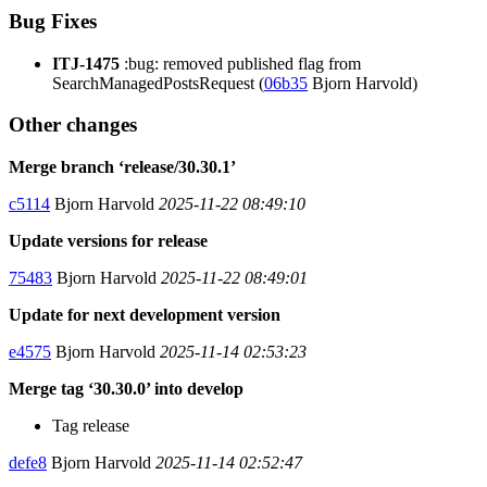
Bug Fixes
ITJ-1475
:bug: removed published flag from
SearchManagedPostsRequest (
06b35
Bjorn Harvold)
Other changes
Merge branch ‘release/30.30.1’
c5114
Bjorn Harvold
2025-11-22 08:49:10
Update versions for release
75483
Bjorn Harvold
2025-11-22 08:49:01
Update for next development version
e4575
Bjorn Harvold
2025-11-14 02:53:23
Merge tag ‘30.30.0’ into develop
Tag release
defe8
Bjorn Harvold
2025-11-14 02:52:47