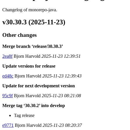
Changelog of monorepo-java.
v30.30.3 (2025-11-23)
Other changes
Merge branch ‘release/30.30.3’
2ea8f
Bjorn Harvold
2025-11-23 12:39:51
Update versions for release
ed48c
Bjorn Harvold
2025-11-23 12:39:43
Update for next development version
95c9f
Bjorn Harvold
2025-11-23 08:21:08
Merge tag ‘30.30.2’ into develop
Tag release
e9771
Bjorn Harvold
2025-11-23 08:20:37