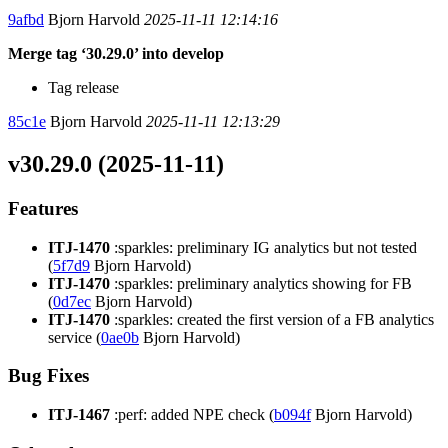
9afbd
Bjorn Harvold
2025-11-11 12:14:16
Merge tag ‘30.29.0’ into develop
Tag release
85c1e
Bjorn Harvold
2025-11-11 12:13:29
v30.29.0 (2025-11-11)
Features
ITJ-1470
:sparkles: preliminary IG analytics but not tested
(
5f7d9
Bjorn Harvold)
ITJ-1470
:sparkles: preliminary analytics showing for FB
(
0d7ec
Bjorn Harvold)
ITJ-1470
:sparkles: created the first version of a FB analytics
service (
0ae0b
Bjorn Harvold)
Bug Fixes
ITJ-1467
:perf: added NPE check (
b094f
Bjorn Harvold)