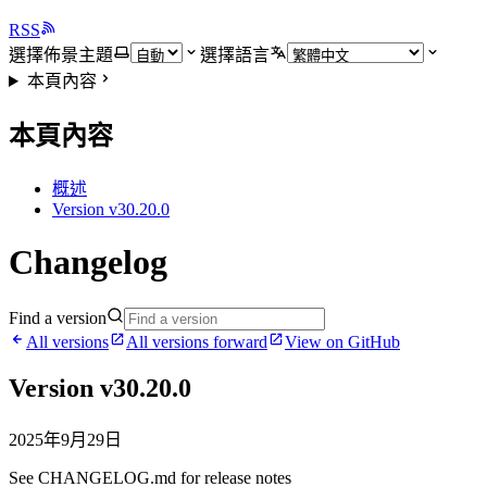
RSS
選擇佈景主題
選擇語言
本頁內容
本頁內容
概述
Version v30.20.0
Changelog
Find a version
All versions
All versions forward
View on GitHub
Version v30.20.0
2025年9月29日
See CHANGELOG.md for release notes