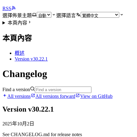
RSS
選擇佈景主題
選擇語言
本頁內容
本頁內容
概述
Version v30.22.1
Changelog
Find a version
All versions
All versions forward
View on GitHub
Version v30.22.1
2025年10月2日
See CHANGELOG.md for release notes