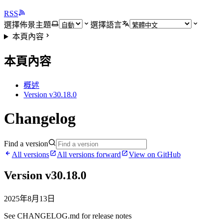
RSS
選擇佈景主題
選擇語言
本頁內容
本頁內容
概述
Version v30.18.0
Changelog
Find a version
All versions
All versions forward
View on GitHub
Version v30.18.0
2025年8月13日
See CHANGELOG.md for release notes