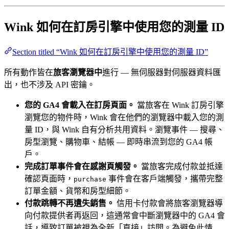
Wink 如何在訂房引擎中使用您的測量 ID
Section titled “Wink 如何在訂房引擎中使用您的測量 ID”
所有動作皆在
旅客瀏覽器中
進行 — 無伺服器對伺服器資料匯
出，也不涉及 API 密鑰。
您的 GA4 會載入在訂房頁面。
當旅客在 Wink 訂房引擎
瀏覽您的物件時，Wink 會在他們的瀏覽器中載入您的測
量 ID，與 Wink 自有分析共用資料。瀏覽事件 — 搜尋、
房型瀏覽、購物車、結帳 — 即時串流到您的 GA4 帳
戶。
完成訂單事件會在感謝頁觸發。
當旅客完成付款並抵達
確認頁面時，
事件會在客戶端觸發，攜帶完整
purchase
訂單金額、貨幣和房型細節。
付款跳轉不再遺失銷售。
信用卡付款會將旅客瀏覽器導
向付款提供者再返回，這通常會中斷瀏覽器中的 GA4 會
話，導致訂單被視為全新「直接」訪問。為避免此情