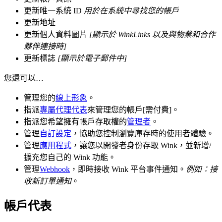
更新唯一系統 ID
用於在系統中尋找您的帳戶
更新地址
更新個人資料圖片
[顯示於 WinkLinks 以及與物業和合作
夥伴連接時]
更新標誌
[顯示於電子郵件中]
您還可以…
管理您的
線上形象
。
指派
專屬代理代表
來管理您的帳戶[需付費]。
指派您希望擁有帳戶存取權的
管理者
。
管理
自訂設定
，協助您控制瀏覽庫存時的使用者體驗。
管理
應用程式
，讓您以開發者身份存取 Wink，並新增/
擴充您自己的 Wink 功能。
管理
Webhook
，即時接收 Wink 平台事件通知。
例如：接
收新訂單通知
。
帳戶代表