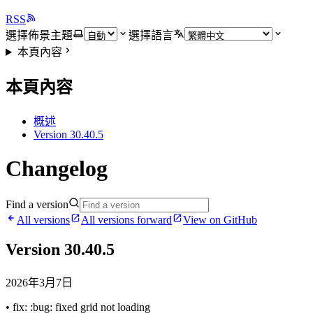
RSS
選擇佈景主題
選擇語言
本頁內容
本頁內容
概述
Version 30.40.5
Changelog
Find a version
All versions
All versions forward
View on GitHub
Version 30.40.5
2026年3月7日
• fix: :bug: fixed grid not loading