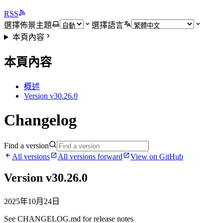
RSS
選擇佈景主題
選擇語言
本頁內容
本頁內容
概述
Version v30.26.0
Changelog
Find a version
All versions
All versions forward
View on GitHub
Version v30.26.0
2025年10月24日
See CHANGELOG.md for release notes