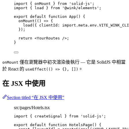
import
 { onMount } 
from
'
solid-js
'
;
import
 { load } 
from
'
@wink/elements
'
;
export
default
function
App
()
 {
onMount
(
()
=>
 {
load
({ clientId: 
import.
meta
.
env
.
VITE_WINK_CLI
});
return
<
YourRoutes
 />
;
}
僅在瀏覽器中初次渲染後執行 — 它是 SolidJS 中相當
onMount
於 React 的
。
useEffect(() => {}, [])
在 JSX 中使用
Section titled “在 JSX 中使用”
src/pages/Hotels.tsx
import
 { createSignal } 
from
'
solid-js
'
;
export
default
function
HotelsPage
()
 {