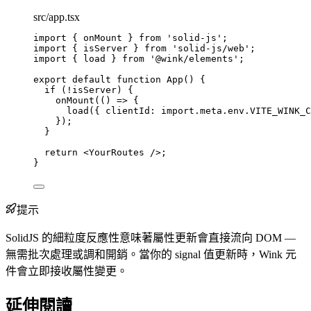
src/app.tsx
import
 { onMount } 
from
'
solid-js
'
;
import
 { isServer } 
from
'
solid-js/web
'
;
import
 { load } 
from
'
@wink/elements
'
;
export
default
function
App
()
 {
if
 (
!
isServer) {
onMount
(
()
=>
 {
load
({ clientId: 
import.
meta
.
env
.
VITE_WINK_C
});
}
return
<
YourRoutes
 />
;
}
提示
SolidJS 的細粒度反應性意味著屬性更新會直接流向 DOM —
無需批次處理或調和開銷。當你的 signal 值更新時，Wink 元
件會立即接收屬性變更。
延伸閱讀