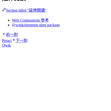
Section titled “延伸閱讀”
Web Components 參考
@wink/elements npm package
前一則
Preact
下一則
Qwik