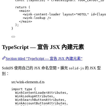
const [
layoutId
] = 
createSignal
(
'
YOUR_LAYOUT_ID
'
return
 (
<
main
>
<
wink-content-loader
layout
=
"
HOTEL
"
id
=
{
layo
<
wink-lookup
 />
</
main
>
);
}
TypeScript — 宣告 JSX 內建元素
Section titled “TypeScript — 宣告 JSX 內建元素”
SolidJS 使用自己的 JSX 命名空間。擴充
的 JSX 型
solid-js
別：
src/wink-elements.d.ts
import
type
 {
WinkContentLoaderAttributes,
WinkLookupAttributes,
WinkSearchButtonAttributes,
WinkAccountButtonAttributes,