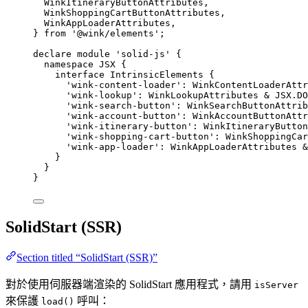
WinkItineraryButtonAttributes,
WinkShoppingCartButtonAttributes,
WinkAppLoaderAttributes,
} 
from
'
@wink/elements
'
;
declare
module
'
solid-js
'
 {
namespace
 JSX {
interface
 IntrinsicElements {
'
wink-content-loader
'
:
WinkContentLoaderAttr
'
wink-lookup
'
:
WinkLookupAttributes
&
 JSX
.
DO
'
wink-search-button
'
:
WinkSearchButtonAttrib
'
wink-account-button
'
:
WinkAccountButtonAttr
'
wink-itinerary-button
'
:
WinkItineraryButton
'
wink-shopping-cart-button
'
:
WinkShoppingCar
'
wink-app-loader
'
:
WinkAppLoaderAttributes
&
}
}
}
SolidStart (SSR)
Section titled “SolidStart (SSR)”
對於使用伺服器端渲染的 SolidStart 應用程式，請用
isServer
來保護
呼叫：
load()