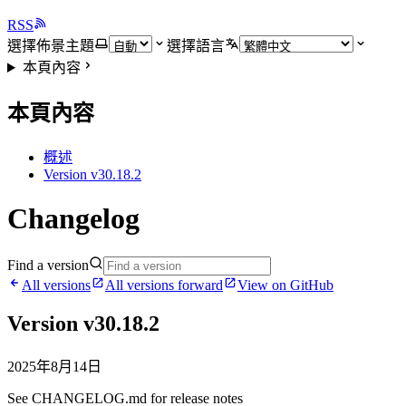
RSS
選擇佈景主題
選擇語言
本頁內容
本頁內容
概述
Version v30.18.2
Changelog
Find a version
All versions
All versions forward
View on GitHub
Version v30.18.2
2025年8月14日
See CHANGELOG.md for release notes