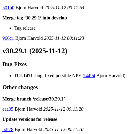
501b0
Bjorn Harvold
2025-11-12 00:11:54
Merge tag ‘30.29.1’ into develop
Tag release
966c1
Bjorn Harvold
2025-11-12 00:11:23
v30.29.1 (2025-11-12)
Bug Fixes
ITJ-1471
:bug: fixed possible NPE (
f4494
Bjorn Harvold)
Other changes
Merge branch ‘release/30.29.1’
eaa05
Bjorn Harvold
2025-11-12 00:11:20
Update versions for release
5df78
Bjorn Harvold
2025-11-12 00:11:10