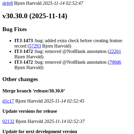
defe8
Bjorn Harvold
2025-11-14 02:52:47
v30.30.0 (2025-11-14)
Bug Fixes
ITJ-1473
:bug: added extra check before creating feature
record (
57293
Bjorn Harvold)
ITJ-1472
:bug: removed @NotBlank annotation (
222b1
Bjorn Harvold)
ITJ-1472
:bug: removed @NotBlank annotation (
790d6
Bjorn Harvold)
Other changes
Merge branch ‘release/30.30.0’
d1c17
Bjorn Harvold
2025-11-14 02:52:45
Update versions for release
02132
Bjorn Harvold
2025-11-14 02:52:37
Update for next development version