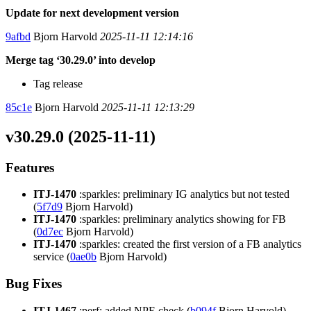
Update for next development version
9afbd
Bjorn Harvold
2025-11-11 12:14:16
Merge tag ‘30.29.0’ into develop
Tag release
85c1e
Bjorn Harvold
2025-11-11 12:13:29
v30.29.0 (2025-11-11)
Features
ITJ-1470
:sparkles: preliminary IG analytics but not tested
(
5f7d9
Bjorn Harvold)
ITJ-1470
:sparkles: preliminary analytics showing for FB
(
0d7ec
Bjorn Harvold)
ITJ-1470
:sparkles: created the first version of a FB analytics
service (
0ae0b
Bjorn Harvold)
Bug Fixes
ITJ-1467
:perf: added NPE check (
b094f
Bjorn Harvold)