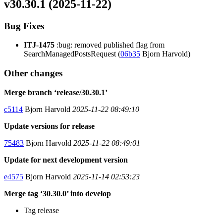
v30.30.1 (2025-11-22)
Bug Fixes
ITJ-1475
:bug: removed published flag from
SearchManagedPostsRequest (
06b35
Bjorn Harvold)
Other changes
Merge branch ‘release/30.30.1’
c5114
Bjorn Harvold
2025-11-22 08:49:10
Update versions for release
75483
Bjorn Harvold
2025-11-22 08:49:01
Update for next development version
e4575
Bjorn Harvold
2025-11-14 02:53:23
Merge tag ‘30.30.0’ into develop
Tag release