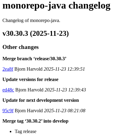
monorepo-java changelog
Changelog of monorepo-java.
v30.30.3 (2025-11-23)
Other changes
Merge branch ‘release/30.30.3’
2ea8f
Bjorn Harvold
2025-11-23 12:39:51
Update versions for release
ed48c
Bjorn Harvold
2025-11-23 12:39:43
Update for next development version
95c9f
Bjorn Harvold
2025-11-23 08:21:08
Merge tag ‘30.30.2’ into develop
Tag release